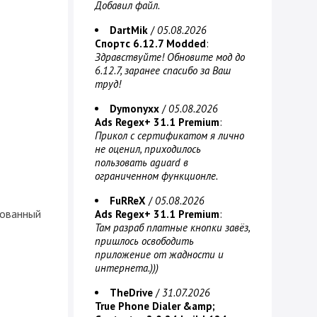
Добавил файл.
DartMik
/
05.08.2026
Спортс 6.12.7 Modded
:
Здравствуйте! Обновите мод до
6.12.7, заранее спасибо за Ваш
труд!
Dymonyxx
/
05.08.2026
Ads Regex+ 31.1 Premium
:
Прикол с сертификатом я лично
не оценил, приходилось
пользовать aguard в
ограниченном функционле.
FuRReX
/
05.08.2026
нованный
Ads Regex+ 31.1 Premium
:
Там разраб платные кнопки завёз,
пришлось освободить
приложение от жадности и
интернета.)))
TheDrive
/
31.07.2026
True Phone Dialer &amp;