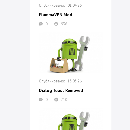
01.04.26
FlammaVPN Mod
0
936
15.03.26
Dialog Toast Removed
0
710