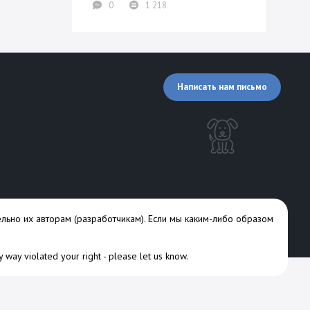
0
1 218
Написать нам письмо
льно их авторам (разработчикам). Если мы каким-либо образом
ny way violated your right -
please let us know
.