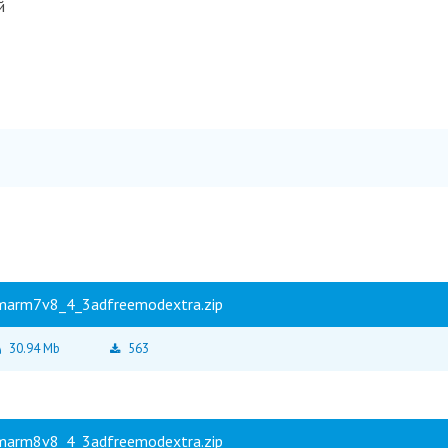
й
marm7v8_4_3adfreemodextra.zip
30.94 Mb
563
marm8v8_4_3adfreemodextra.zip