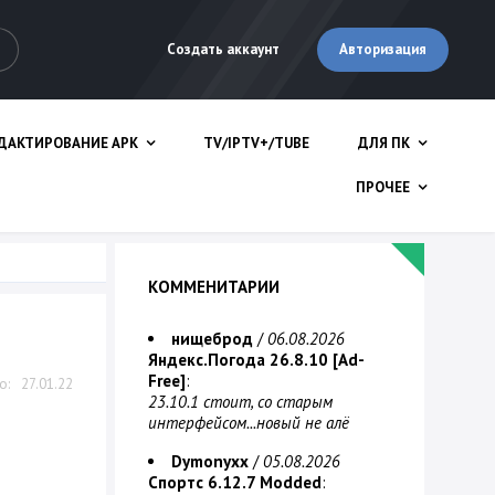
Авторизация
Создать аккаунт
ДАКТИРОВАНИЕ APK
TV/IPTV+/TUBE
ДЛЯ ПК
ПРОЧЕЕ
КОММЕНИТАРИИ
нищеброд
/
06.08.2026
Яндекс.Погода 26.8.10 [Ad-
Free]
:
27.01.22
23.10.1 стоит, со старым
интерфейсом...новый не алё
Dymonyxx
/
05.08.2026
Спортс 6.12.7 Modded
: