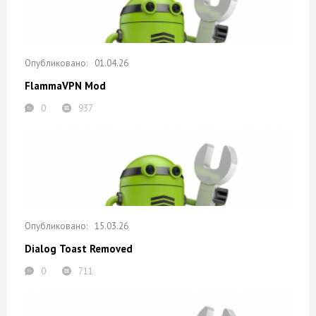
01.04.26
FlammaVPN Mod
0
937
15.03.26
Dialog Toast Removed
0
711