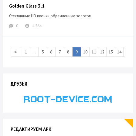
Golden Glass 3.1
Стеклянные HD иконки обрамленные золотом.
0
4 564
1
...
5
6
7
8
9
10
11
12
13
14
ДРУЗЬЯ
РЕДАКТИРУЕМ APK