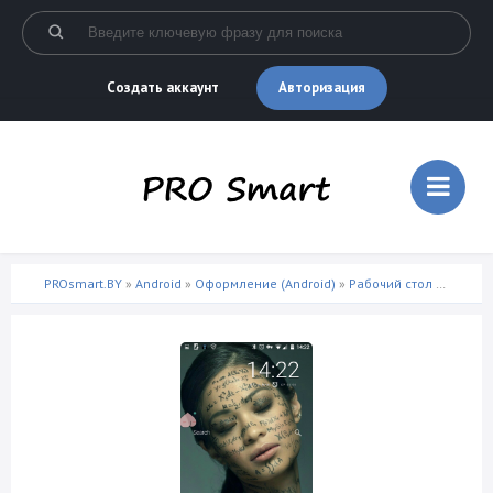
Авторизация
Создать аккаунт
PROsmart.BY
»
Android
»
Оформление (Android)
»
Рабочий стол (Android)