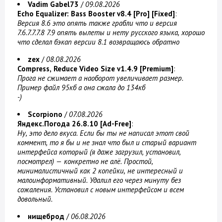
Vadim Gabel73
/
09.08.2026
Echo Equalizer: Bass Booster v8.4 [Pro] [Fixed]
:
Версия 8.6 это опять также грабли что и версия
7.6.7.7.7.8 7.9 опять вылеты и нету русского языка, хорошо
что сделал бэкап версии 8.1 возвращаюсь обратно
zex
/
08.08.2026
Compress, Reduce Video Size v1.4.9 [Premium]
:
Прога не сжимает а наоборот увеличивает размер.
Пример файл 95кб а она сжала до 134кб
-)
Scorpiono
/
07.08.2026
Яндекс.Погода 26.8.10 [Ad-Free]
:
Ну, это дело вкуса. Если бы ты не написал этот свой
коммент, то я бы и не знал что был и старый вариант
интерфейса который (я даже загрузил, установил,
посмотрел) — конкретно не алё. Простой,
минималистичный как 2 копейки, не интересный и
малоинформативный. Удалил его через минуту без
сожаления. Установил с новым интерфейсом и всем
довольный.
нищеброд
/
06.08.2026