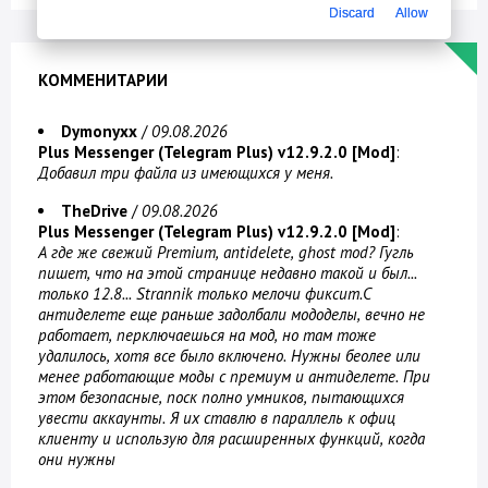
Discard
Allow
КОММЕНИТАРИИ
Dymonyxx
/
09.08.2026
Plus Messenger (Telegram Plus) v12.9.2.0 [Mod]
:
Добавил три файла из имеющихся у меня.
TheDrive
/
09.08.2026
Plus Messenger (Telegram Plus) v12.9.2.0 [Mod]
:
А где же свежий Premium, antidelete, ghost mod? Гугль
пишет, что на этой странице недавно такой и был...
только 12.8... Strannik только мелочи фиксит.С
антиделете еще раньше задолбали мододелы, вечно не
работает, перключаешься на мод, но там тоже
удалилось, хотя все было включено. Нужны беолее или
менее работающие моды с премиум и антиделете. При
этом безопасные, поск полно умников, пытающихся
увести аккаунты. Я их ставлю в параллель к офиц
клиенту и использую для расширенных функций, когда
они нужны