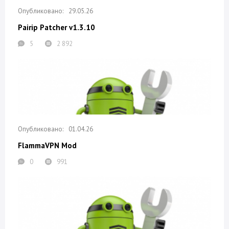
29.05.26
Pairip Patcher v1.3.10
5
2 892
01.04.26
FlammaVPN Mod
0
991