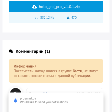
holo_grid_pro_v.1.0.1.zip
832.12 Kb
470
Комментарии (1)
Информация
Посетители, находящиеся в группе
Гости
, не могут
оставлять комментарии к данной публикации.
#
sapipa07
17.01.2012 21:53
prosmart.by
Отличные обои , советую :ay:
Would like to send you notifications