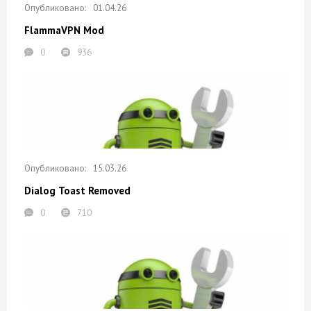
01.04.26
FlammaVPN Mod
0
936
15.03.26
Dialog Toast Removed
0
710