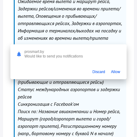
Ожидаемое время вылета и маршрут рейса,
Задержки рейсов/изменения во времени прилета/
вылета, Оповещения о прибывающих/
отправляющихся рейсах, Задержки в аэропортах,
Информация о терминалах/выходах на посадку и
об изменениях во времени вылета/прилета
prosmart.by
Особенности:
Would like to send you notifications
Доступ к пользовательскому разделу Мой
FlightAware
Discard
Allow
Просмотр активности по аэропорту
(прибывающие и отправляющиеся рейсы)
Статус международных аэропортов и задержки
рейсов
Синхронизация с Facebook'ом
Поиск по: Название авиакомпании и Номер рейса,
Маршрут (город/аэропорт вылета и город/
аэропорт прилета), Регистрационному номеру
(напр., бортовому номеру с буквой N в начале)