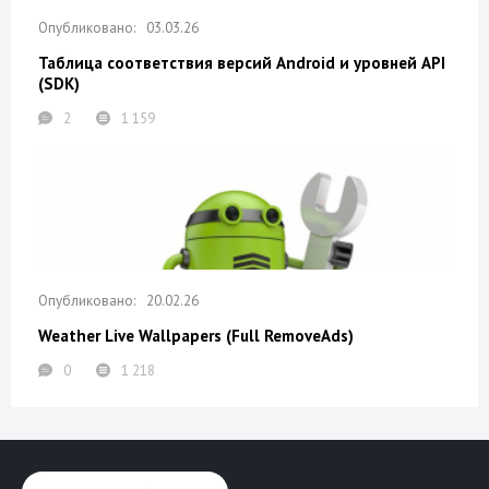
03.03.26
Таблица соответствия версий Android и уровней API
(SDK)
2
1 159
20.02.26
Weather Live Wallpapers (Full RemoveAds)
0
1 218