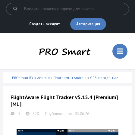
Авторизация
Создать аккаунт
PROsmart.BY
»
Android
»
Программы Android
»
GPS, погода, навигация
» 
FlightAware Flight Tracker v5.15.4 [Premium]
[ML]
0
520
03.06.26