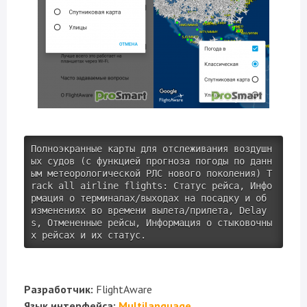
Полноэкранные карты для отслеживания воздушн
ых судов (с функцией прогноза погоды по данн
ым метеорологической РЛС нового поколения) T
rack all airline flights: Статус рейса, Инфо
рмация о терминалах/выходах на посадку и об 
изменениях во времени вылета/прилета, Delay
s, Отмененные рейсы, Информация о стыковочны
х рейсах и их статус.
Разработчик:
FlightAware
Язык интерфейса:
Multilanguage