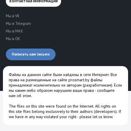
КОНТАКТНАЯ ИНФОРМАЦИЯ
Мы в VK
Мы в Telegram
Мы в MAX
Мы в OK
Написать нам письмо
Файлы на данном сайте были найдены в сети Интернет. Все
права на размещенные на сайте prosmart.by файлы
принадлежат исключительно их авторам (разработчикам). Если
мы каким-либо образом нарушили ваши права -
сообщите
нам об этом
.
The files on this site were found on the Internet. All rights on
this site files belong exclusively to their authors (developers). If
we have in any way violated your right -
please let us know
.