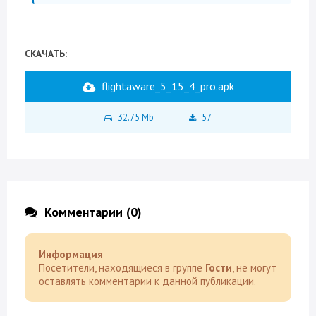
СКАЧАТЬ:
flightaware_5_15_4_pro.apk
32.75 Mb
57
Комментарии (0)
Информация
Посетители, находящиеся в группе
Гости
, не могут
оставлять комментарии к данной публикации.