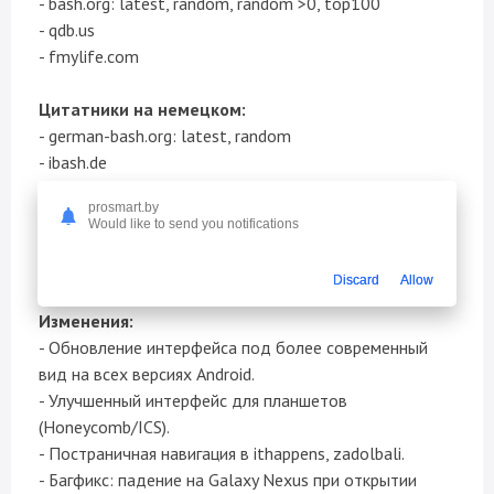
- bash.org: latest, random, random >0, top100
- qdb.us
- fmylife.com
Цитатники на немецком:
- german-bash.org: latest, random
- ibash.de
- swissbash.ch
prosmart.by
- abash.at
Would like to send you notifications
- SMSvonGesternNacht
- school-bash.org
Discard
Allow
Изменения:
- Обновление интерфейса под более современный
вид на всех версиях Android.
- Улучшенный интерфейс для планшетов
(Honeycomb/ICS).
- Постраничная навигация в ithappens, zadolbali.
- Багфикс: падение на Galaxy Nexus при открытии