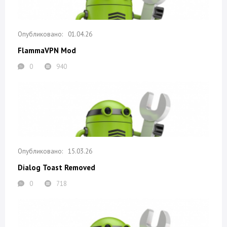
01.04.26
FlammaVPN Mod
0
940
15.03.26
Dialog Toast Removed
0
718