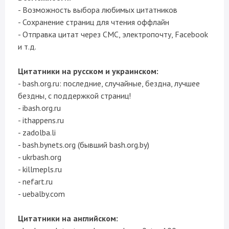
- Возможность выбора любимых цитатников
- Сохранение страниц для чтения оффлайн
- Отправка цитат через СМС, электропочту, Facebook
и т.д.
Цитатники на русском и украинском:
- bash.org.ru: последние, случайные, бездна, лучшее
бездны, с поддержкой страниц!
- ibash.org.ru
- ithappens.ru
- zadolba.li
- bash.bynets.org (бывший bash.org.by)
- ukrbash.org
- killmepls.ru
- nefart.ru
- uebalby.com
Цитатники на английском: