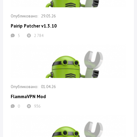
29.05.26
Pairip Patcher v1.3.10
5
2 784
01.04.26
FlammaVPN Mod
0
936