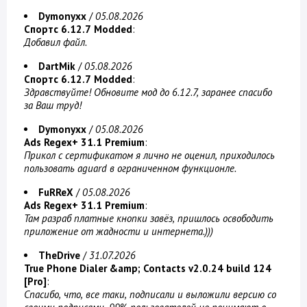
Dymonyxx
/
05.08.2026
Спортс 6.12.7 Modded
:
Добавил файл.
DartMik
/
05.08.2026
Спортс 6.12.7 Modded
:
Здравствуйте! Обновите мод до 6.12.7, заранее спасибо
за Ваш труд!
Dymonyxx
/
05.08.2026
Ads Regex+ 31.1 Premium
:
Прикол с сертификатом я лично не оценил, приходилось
пользовать aguard в ограниченном функционле.
FuRReX
/
05.08.2026
Ads Regex+ 31.1 Premium
:
Там разраб платные кнопки завёз, пришлось освободить
приложение от жадности и интернета.)))
TheDrive
/
31.07.2026
True Phone Dialer &amp; Contacts v2.0.24 build 124
[Pro]
:
Спасибо, что, все таки, подписали и выложили версию со