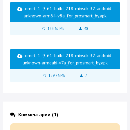
ornet_1_9_61_build_218-minsdk-32-android-
unknown-arm64-v8a_for_prosmart_by.apk
133.62 Mb
48
ornet_1_9_61_build_218-minsdk-32-android-
unknown-armeabi-v7a_for_prosmart_by.apk
129.76 Mb
7
Комментарии (1)