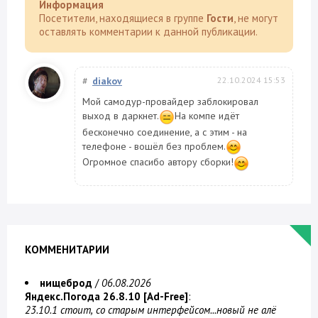
Информация
Посетители, находящиеся в группе
Гости
, не могут
оставлять комментарии к данной публикации.
#
diakov
22.10.2024 15:53
Мой самодур-провайдер заблокировал
выход в даркнет.
На компе идёт
бесконечно соединение, а с этим - на
телефоне - вошёл без проблем.
Огромное спасибо автору сборки!
КОММЕНИТАРИИ
нищеброд
/
06.08.2026
Яндекс.Погода 26.8.10 [Ad-Free]
:
23.10.1 стоит, со старым интерфейсом...новый не алё