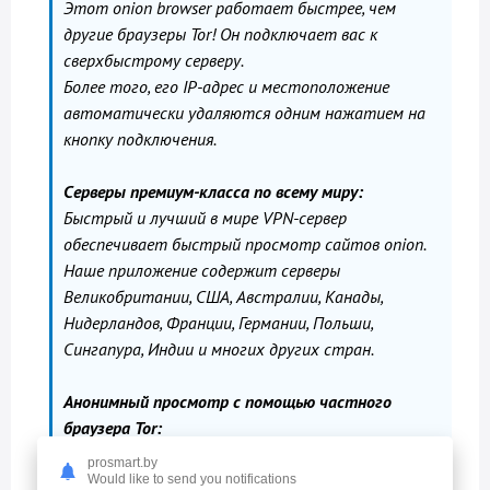
Этот onion browser работает быстрее, чем
другие браузеры Tor! Он подключает вас к
сверхбыстрому серверу.
Более того, его IP-адрес и местоположение
автоматически удаляются одним нажатием на
кнопку подключения.
Серверы премиум-класса по всему миру:
Быстрый и лучший в мире VPN-сервер
обеспечивает быстрый просмотр сайтов onion.
Наше приложение содержит серверы
Великобритании, США, Австралии, Канады,
Нидерландов, Франции, Германии, Польши,
Сингапура, Индии и многих других стран.
Анонимный просмотр с помощью частного
браузера Tor:
Onion Browser позволяет анонимно
prosmart.by
просматривать онлайн-страницы, не беспокоясь
Would like to send you notifications