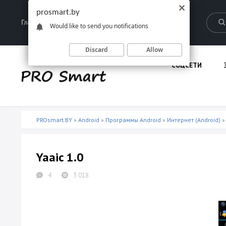
prosmart.by
Главная
Запрещенные материалы
Would like to send you notifications
Discard
Allow
СОЦСЕТИ
PROsmart.BY
»
Android
»
Программы Android
»
Интернет (Android)
»
Yaaic 1.0
4
3 018