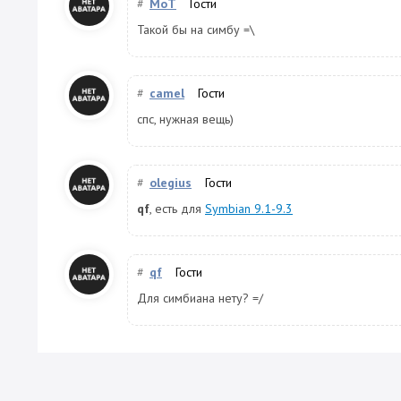
#
MoT
Гости
Такой бы на симбу =\
#
camel
Гости
спс, нужная вещь)
#
olegius
Гости
qf
, есть для
Symbian 9.1-9.3
#
qf
Гости
Для симбиана нету? =/