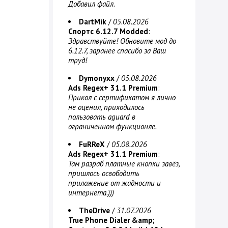
Добавил файл.
DartMik
/
05.08.2026
Спортс 6.12.7 Modded
:
Здравствуйте! Обновите мод до
6.12.7, заранее спасибо за Ваш
труд!
Dymonyxx
/
05.08.2026
Ads Regex+ 31.1 Premium
:
Прикол с сертификатом я лично
не оценил, приходилось
пользовать aguard в
ограниченном функционле.
FuRReX
/
05.08.2026
Ads Regex+ 31.1 Premium
:
Там разраб платные кнопки завёз,
пришлось освободить
приложение от жадности и
интернета.)))
TheDrive
/
31.07.2026
True Phone Dialer &amp;