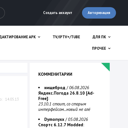
Авторизация
Создать аккаунт
ДАКТИРОВАНИЕ APK
TV/IPTV+/TUBE
ДЛЯ ПК
ПРОЧЕЕ
КОММЕНИТАРИИ
нищеброд
/
06.08.2026
Яндекс.Погода 26.8.10 [Ad-
Free]
:
14.05.13
23.10.1 стоит, со старым
интерфейсом...новый не алё
Dymonyxx
/
05.08.2026
Спортс 6.12.7 Modded
: