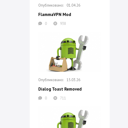
01.04.26
FlammaVPN Mod
0
938
15.03.26
Dialog Toast Removed
0
711