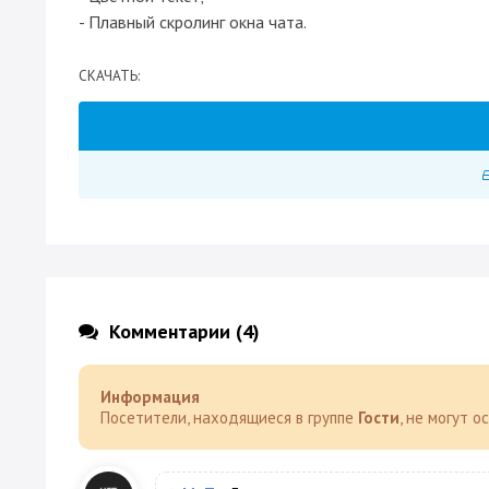
- Плавный скролинг окна чата.
CКАЧАТЬ:
Комментарии (4)
Информация
Посетители, находящиеся в группе
Гости
, не могут 