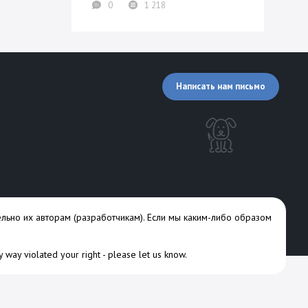
0
1 218
Написать нам письмо
льно их авторам (разработчикам). Если мы каким-либо образом
ny way violated your right -
please let us know
.