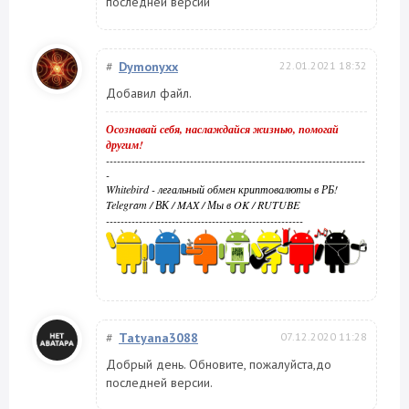
последней версии
#
Dymonyxx
22.01.2021 18:32
Добавил файл.
Осознавай себя, наслаждайся жизнью, помогай
другим!
-----------------------------------------------------------------------
-
Whitebird - легальный обмен криптовалюты в РБ!
Telegram
/
ВК
/
MAX
/
Мы в OK
/
RUTUBE
------------------------------------------------------
#
Tatyana3088
07.12.2020 11:28
Добрый день. Обновите, пожалуйста,до
последней версии.