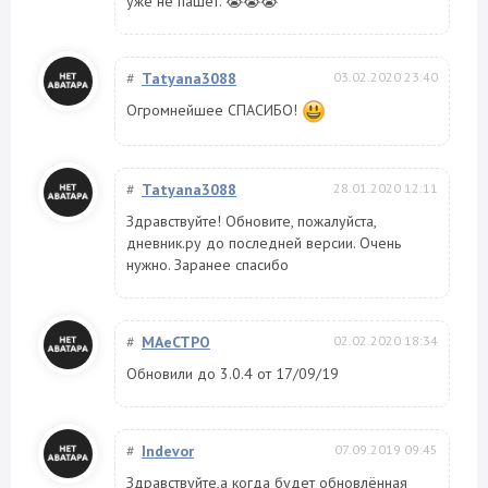
уже не пашет. 😭😭😭
#
Tatyana3088
03.02.2020 23:40
Огромнейшее СПАСИБО!
#
Tatyana3088
28.01.2020 12:11
Здравствуйте! Обновите, пожалуйста,
дневник.ру до последней версии. Очень
нужно. Заранее спасибо
#
MAeCTPO
02.02.2020 18:34
Обновили до 3.0.4 от 17/09/19
#
Indevor
07.09.2019 09:45
Здравствуйте,а когда будет обновлённая