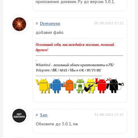
приложение дневник. Ру до версии 5.0.1.
#
Dymonyxx
01.09.2021 17:21
добавил файл.
Осознавай себя, наслаждайся жизнью, помогай
другим!
-----------------------------------------------------------------------
-
Whitebird - легальный обмен криптовалюты в РБ!
Telegram
/
ВК
/
MAX
/
Мы в OK
/
RUTUBE
------------------------------------------------------
#
San
31.08.2021 17:15
Обновите до 5.0.1, пж