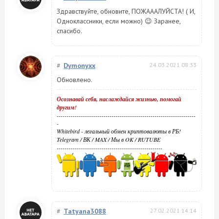
Здравствуйте, обновите, ПОЖАААЛУЙСТА! ( И,
Одноклассники, если можно) 😉 Заранее,
спасибо.
#
Dymonyxx
24.03.2021 08:33
Обновлено.
Осознавай себя, наслаждайся жизнью, помогай
другим!
-----------------------------------------------------------------------
-
Whitebird - легальный обмен криптовалюты в РБ!
Telegram
/
ВК
/
MAX
/
Мы в OK
/
RUTUBE
------------------------------------------------------
#
Tatyana3088
27.02.2021 14:14