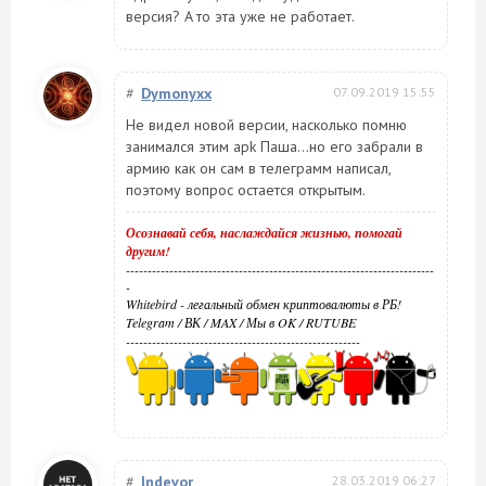
версия? A то эта уже не работает.
#
Dymonyxx
07.09.2019 15:55
Не видел новой версии, насколько помню
занимался этим apk Паша...но его забрали в
армию как он сам в телеграмм написал,
поэтому вопрос остается открытым.
Осознавай себя, наслаждайся жизнью, помогай
другим!
-----------------------------------------------------------------------
-
Whitebird - легальный обмен криптовалюты в РБ!
Telegram
/
ВК
/
MAX
/
Мы в OK
/
RUTUBE
------------------------------------------------------
#
Indevor
28.03.2019 06:27