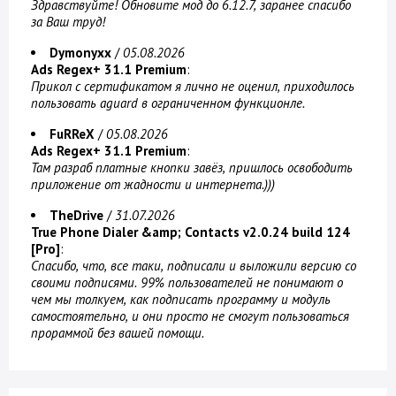
Здравствуйте! Обновите мод до 6.12.7, заранее спасибо
за Ваш труд!
Dymonyxx
/
05.08.2026
Ads Regex+ 31.1 Premium
:
Прикол с сертификатом я лично не оценил, приходилось
пользовать aguard в ограниченном функционле.
FuRReX
/
05.08.2026
Ads Regex+ 31.1 Premium
:
Там разраб платные кнопки завёз, пришлось освободить
приложение от жадности и интернета.)))
TheDrive
/
31.07.2026
True Phone Dialer &amp; Contacts v2.0.24 build 124
[Pro]
:
Спасибо, что, все таки, подписали и выложили версию со
своими подписями. 99% пользователей не понимают о
чем мы толкуем, как подписать программу и модуль
самостоятельно, и они просто не смогут пользоваться
прораммой без вашей помощи.