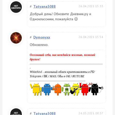
#
Tatyana3088
26.04.2021 15:33
Добрый день! Обновите Дневник.ру и
Одноклассники, пожалуйста 😉
#
Dymonyxx
26.04.2021 15:54
Обновлено.
Осознавай себя, наслаждайся жизнью, помогай
другим!
-----------------------------------------------------------------------
-
Whitebird - легальный обмен криптовалюты в РБ!
Telegram
/
ВК
/
MAX
/
Мы в OK
/
RUTUBE
------------------------------------------------------
#
Tatyana3088
24.03.2021 00:37