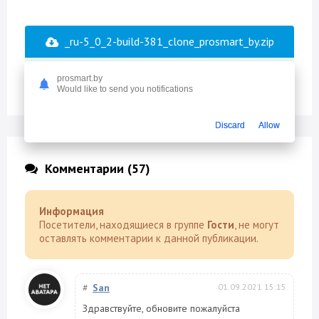
_ru-5_0_2-build-381_clone_prosmart_by.zip
13.51 Mb
1887
prosmart.by
Would like to send you notifications
Discard
Allow
Комментарии (57)
Информация
Посетители, находящиеся в группе
Гости
, не могут
оставлять комментарии к данной публикации.
#
San
01.09.2021 15:15
Здравствуйте, обновите пожалуйста