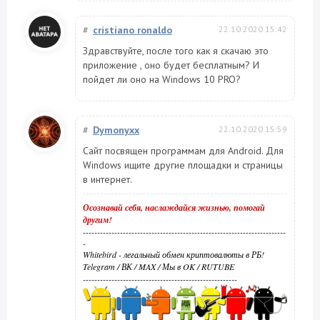
#
cristiano ronaldo
22.10.2020 15:42
Здравствуйте, после того как я скачаю это
приложение , оно будет бесплатным? И
пойдет ли оно на Windows 10 PRO?
#
Dymonyxx
22.10.2020 15:59
Сайт посвящен программам для Android. Для
Windows ищите другие площадки и страницы
в интернет.
Осознавай себя, наслаждайся жизнью, помогай
другим!
-----------------------------------------------------------------------
-
Whitebird - легальный обмен криптовалюты в РБ!
Telegram
/
ВК
/
MAX
/
Мы в OK
/
RUTUBE
------------------------------------------------------