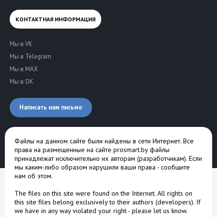
КОНТАКТНАЯ ИНФОРМАЦИЯ
Мы в VK
Мы в Telegram
Мы в MAX
Мы в OK
Написать нам письмо
Файлы на данном сайте были найдены в сети Интернет. Все
права на размещенные на сайте prosmart.by файлы
принадлежат исключительно их авторам (разработчикам). Если
мы каким-либо образом нарушили ваши права -
сообщите
нам об этом
.
The files on this site were found on the Internet. All rights on
this site files belong exclusively to their authors (developers). If
we have in any way violated your right -
please let us know
.