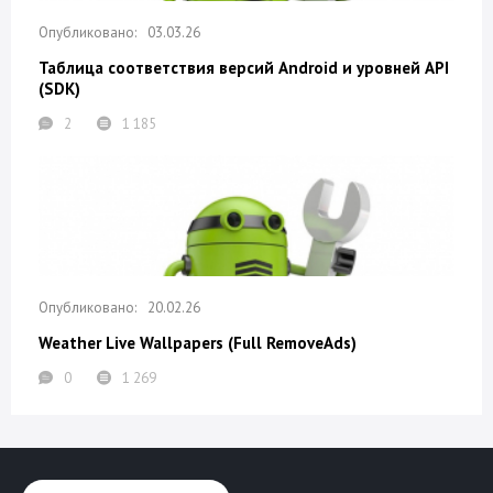
03.03.26
Таблица соответствия версий Android и уровней API
(SDK)
2
1 185
20.02.26
Weather Live Wallpapers (Full RemoveAds)
0
1 269