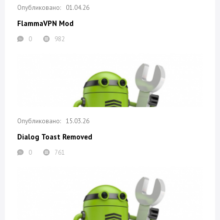
01.04.26
FlammaVPN Mod
0
982
15.03.26
Dialog Toast Removed
0
761