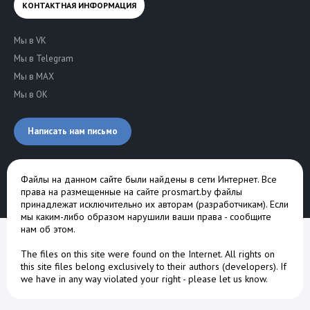
КОНТАКТНАЯ ИНФОРМАЦИЯ
Мы в VK
Мы в Telegram
Мы в MAX
Мы в OK
Написать нам письмо
Файлы на данном сайте были найдены в сети Интернет. Все
права на размещенные на сайте prosmart.by файлы
принадлежат исключительно их авторам (разработчикам). Если
мы каким-либо образом нарушили ваши права -
сообщите
нам об этом
.
The files on this site were found on the Internet. All rights on
this site files belong exclusively to their authors (developers). If
we have in any way violated your right -
please let us know
.