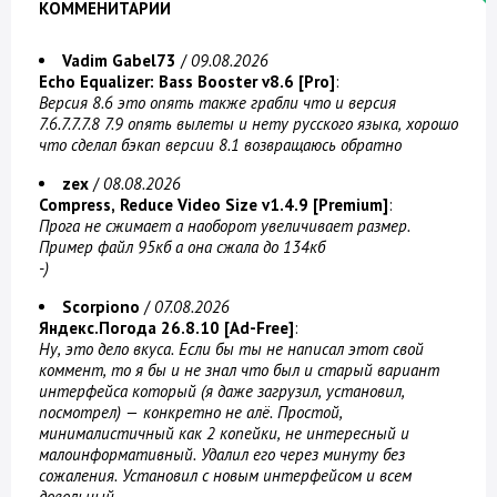
КОММЕНИТАРИИ
Vadim Gabel73
/
09.08.2026
Echo Equalizer: Bass Booster v8.6 [Pro]
:
Версия 8.6 это опять также грабли что и версия
7.6.7.7.7.8 7.9 опять вылеты и нету русского языка, хорошо
что сделал бэкап версии 8.1 возвращаюсь обратно
zex
/
08.08.2026
Compress, Reduce Video Size v1.4.9 [Premium]
:
Прога не сжимает а наоборот увеличивает размер.
Пример файл 95кб а она сжала до 134кб
-)
Scorpiono
/
07.08.2026
Яндекс.Погода 26.8.10 [Ad-Free]
:
Ну, это дело вкуса. Если бы ты не написал этот свой
коммент, то я бы и не знал что был и старый вариант
интерфейса который (я даже загрузил, установил,
посмотрел) — конкретно не алё. Простой,
минималистичный как 2 копейки, не интересный и
малоинформативный. Удалил его через минуту без
сожаления. Установил с новым интерфейсом и всем
довольный.