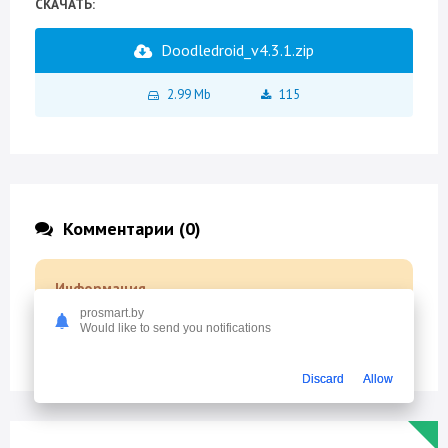
СКАЧАТЬ:
Doodledroid_v4.3.1.zip
2.99 Mb
115
Комментарии (0)
Информация
Посетители, находящиеся в группе
Гости
, не могут
prosmart.by
оставлять комментарии к данной публикации.
Would like to send you notifications
Discard
Allow