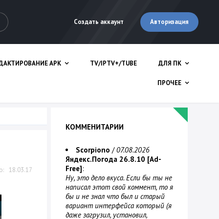
Авторизация
Создать аккаунт
ДАКТИРОВАНИЕ APK
TV/IPTV+/TUBE
ДЛЯ ПК
ПРОЧЕЕ
КОММЕНИТАРИИ
Scorpiono
/
07.08.2026
Яндекс.Погода 26.8.10 [Ad-
Free]
:
18.03.17
Ну, это дело вкуса. Если бы ты не
написал этот свой коммент, то я
бы и не знал что был и старый
вариант интерфейса который (я
даже загрузил, установил,