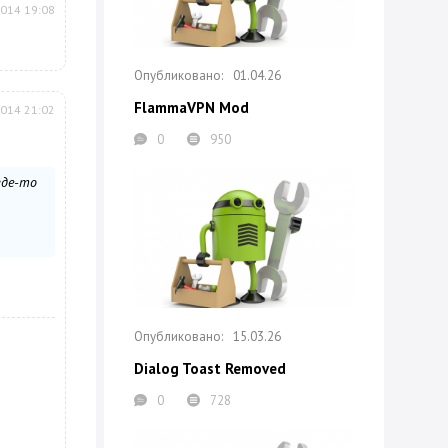
2014 19:08
01.04.26
FlammaVPN Mod
2014 21:02
0
950
где-то
15.03.26
Dialog Toast Removed
0
728