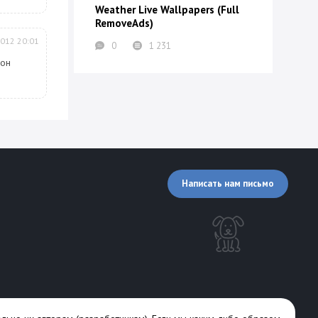
Weather Live Wallpapers (Full
RemoveAds)
2012 20:01
0
1 231
 он
Написать нам письмо