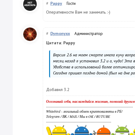
#
Pappy
Гости
Оперативности Вам не занимать. :-)
#
Dymonyxx
Администратор
Цитата: Pappy
Версия 2.6 на моем смарте имела кучу вопро
месяц назад я установил 3.2 и о, чудо! Эта
Удобства в использований более оптимизиров
Сегодня пришел поздно домой (был на дне р
Добавил 3.2
Осознавай себя, наслаждайся жизнью, помогай другим
------------------------------------------------------------------------
Whitebird - легальный обмен криптовалюты в РБ!
Telegram
/
ВК
/
MAX
/
Мы в OK
/
RUTUBE
------------------------------------------------------