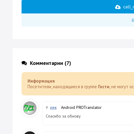
call_
Комментарии (7)
Информация
Посетители, находящиеся в группе
Гости
, не могут 
#
zex
Android PROTranslator
Спасибо за обнову