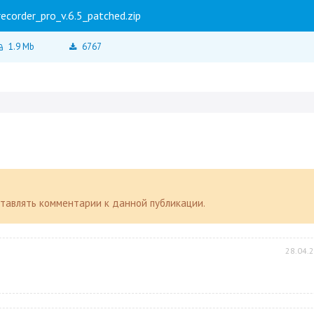
recorder_pro_v.6.5_patched.zip
1.9 Mb
6767
оставлять комментарии к данной публикации.
28.04.