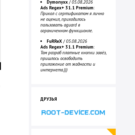
Dymonyxx
/
05.08.2026
Ads Regex+ 31.1 Premium
:
Прикол с сертификатом я лично
не оценил, приходилось
пользовать aguard в
ограниченном функционле.
FuRReX
/
05.08.2026
Ads Regex+ 31.1 Premium
:
Там разраб платные кнопки завёз,
пришлось освободить
приложение от жадности и
интернета.)))
и
ДРУЗЬЯ