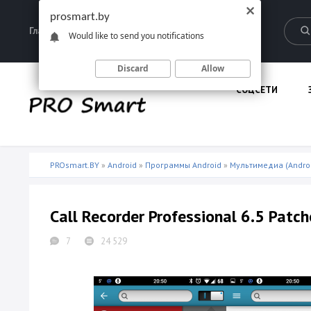
prosmart.by
Главная
Запрещенные материалы
Would like to send you notifications
Discard
Allow
СОЦСЕТИ
PROsmart.BY
»
Android
»
Программы Android
»
Мультимедиа (Andro
Call Recorder Professional 6.5 Patc
7
24 529