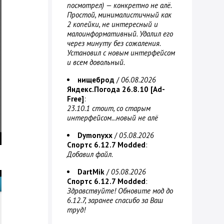
посмотрел) — конкретно не алё.
Простой, минималистичный как
2 копейки, не интересный и
малоинформативный. Удалил его
через минуту без сожаления.
Установил с новым интерфейсом
и всем довольный.
нищеброд
/
06.08.2026
Яндекс.Погода 26.8.10 [Ad-
Free]
:
23.10.1 стоит, со старым
интерфейсом...новый не алё
Dymonyxx
/
05.08.2026
Спортс 6.12.7 Modded
:
Добавил файл.
DartMik
/
05.08.2026
Спортс 6.12.7 Modded
:
Здравствуйте! Обновите мод до
6.12.7, заранее спасибо за Ваш
труд!