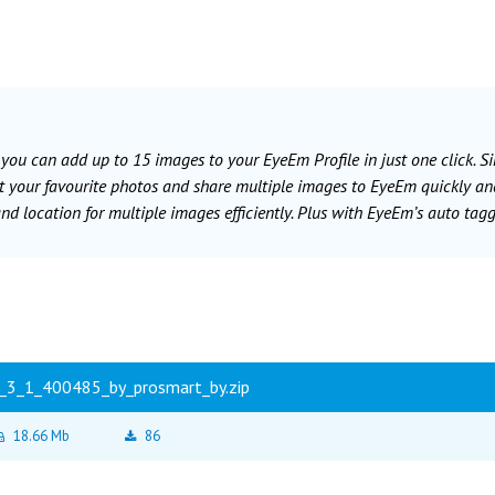
 you can add up to 15 images to your EyeEm Profile in just one click. S
t your favourite photos and share multiple images to EyeEm quickly and
d location for multiple images efficiently. Plus with EyeEm’s auto tagg
3_1_400485_by_prosmart_by.zip
18.66 Mb
86