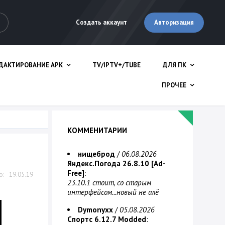
Авторизация
Создать аккаунт
ДАКТИРОВАНИЕ APK
TV/IPTV+/TUBE
ДЛЯ ПК
ПРОЧЕЕ
КОММЕНИТАРИИ
нищеброд
/
06.08.2026
Яндекс.Погода 26.8.10 [Ad-
Free]
:
19.05.19
23.10.1 стоит, со старым
интерфейсом...новый не алё
Dymonyxx
/
05.08.2026
Спортс 6.12.7 Modded
: