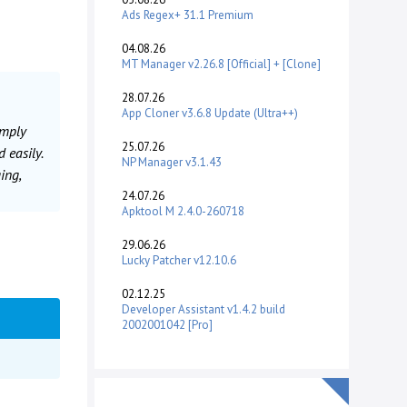
Ads Regex+ 31.1 Premium
04.08.26
MT Manager v2.26.8 [Official] + [Clone]
28.07.26
App Cloner v3.6.8 Update (Ultra++)
imply
25.07.26
 easily.
NP Manager v3.1.43
ing,
24.07.26
Apktool M 2.4.0-260718
29.06.26
Lucky Patcher v12.10.6
02.12.25
Developer Assistant v1.4.2 build
2002001042 [Pro]