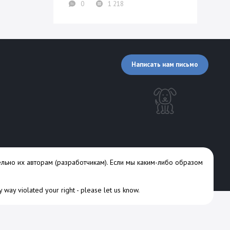
0
1 218
Написать нам письмо
льно их авторам (разработчикам). Если мы каким-либо образом
ny way violated your right -
please let us know
.