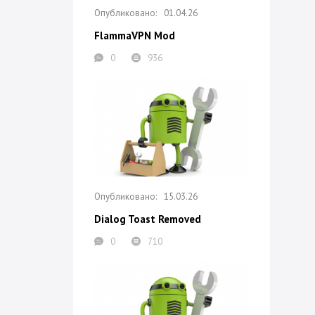
01.04.26
FlammaVPN Mod
0
936
15.03.26
Dialog Toast Removed
0
710