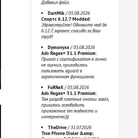
Добавил файл.
DartMik
/
05.08.2026
Спортс 6.12.7 Modded
:
Здравствуйте! Обновите мод до
6.12.7, заранее спасибо за Ваш
труд!
Dymonyxx
/
05.08.2026
Ads Regex+ 31.1 Premium
:
Прикол с сертификатом я лично
не оценил, приходилось
пользовать aguard в
ограниченном функционле.
FuRReX
/
05.08.2026
Ads Regex+ 31.1 Premium
:
Там разраб платные кнопки завёз,
пришлось освободить
приложение от жадности и
интернета.)))
TheDrive
/
31.07.2026
True Phone Dialer &amp;