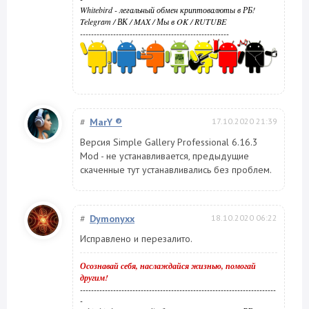
Whitebird - легальный обмен криптовалюты в РБ!
Telegram
/
ВК
/
MAX
/
Мы в OK
/
RUTUBE
------------------------------------------------------
#
MarY ®
17.10.2020 21:39
Версия Simple Gallery Professional 6.16.3
Mod - не устанавливается, предыдущие
скаченные тут устанавливались без проблем.
#
Dymonyxx
18.10.2020 06:22
Исправлено и перезалито.
Осознавай себя, наслаждайся жизнью, помогай
другим!
-----------------------------------------------------------------------
-