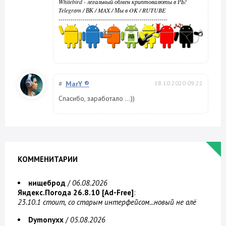
Whitebird - легальный обмен криптовалюты в РБ!
Telegram
/
ВК
/
MAX
/
Мы в OK
/
RUTUBE
------------------------------------------------------
#
MarY ®
18.10.2020 09:22
Спасибо, заработало ...))
КОММЕНИТАРИИ
нищеброд
/
06.08.2026
Яндекс.Погода 26.8.10 [Ad-Free]
:
23.10.1 стоит, со старым интерфейсом...новый не алё
Dymonyxx
/
05.08.2026