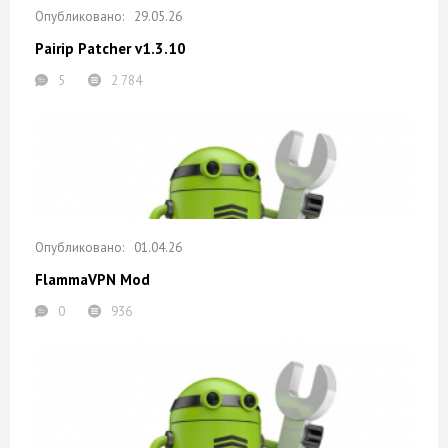
29.05.26
Pairip Patcher v1.3.10
5
2 784
01.04.26
FlammaVPN Mod
0
936