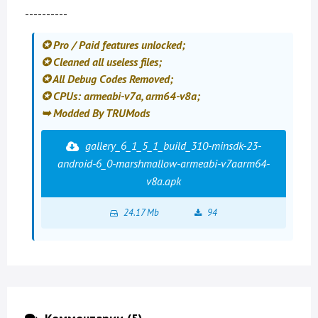
----------
✪ Pro / Paid features unlocked;
✪ Cleaned all useless files;
✪ All Debug Codes Removed;
✪ CPUs: armeabi-v7a, arm64-v8a;
➥ Modded By TRUMods
gallery_6_1_5_1_build_310-minsdk-23-
android-6_0-marshmallow-armeabi-v7aarm64-
v8a.apk
24.17 Mb
94