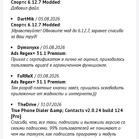
Спортс 6.12.7 Modded
:
Добавил файл.
DartMik
/
05.08.2026
Спортс 6.12.7 Modded
:
Здравствуйте! Обновите мод до 6.12.7, заранее спасибо
за Ваш труд!
Dymonyxx
/
05.08.2026
Ads Regex+ 31.1 Premium
:
Прикол с сертификатом я лично не оценил, приходилось
пользовать aguard в ограниченном функционле.
FuRReX
/
05.08.2026
Ads Regex+ 31.1 Premium
:
Там разраб платные кнопки завёз, пришлось освободить
приложение от жадности и интернета.)))
TheDrive
/
31.07.2026
True Phone Dialer &amp; Contacts v2.0.24 build 124
[Pro]
:
Спасибо, что, все таки, подписали и выложили версию со
своими подписями. 99% пользователей не понимают о
чем мы толкуем, как подписать программу и модуль