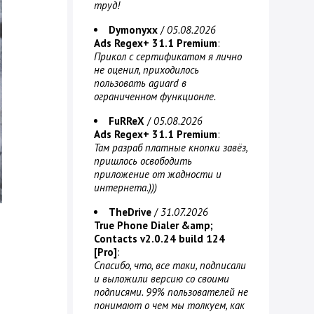
труд!
Dymonyxx
/
05.08.2026
Ads Regex+ 31.1 Premium
:
Прикол с сертификатом я лично
не оценил, приходилось
пользовать aguard в
ограниченном функционле.
FuRReX
/
05.08.2026
Ads Regex+ 31.1 Premium
:
Там разраб платные кнопки завёз,
пришлось освободить
приложение от жадности и
интернета.)))
TheDrive
/
31.07.2026
True Phone Dialer &amp;
Contacts v2.0.24 build 124
[Pro]
:
Спасибо, что, все таки, подписали
и выложили версию со своими
подписями. 99% пользователей не
понимают о чем мы толкуем, как