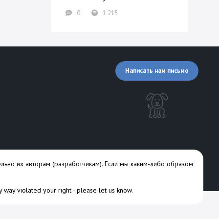
0
1 215
Написать нам письмо
льно их авторам (разработчикам). Если мы каким-либо образом
ny way violated your right -
please let us know
.