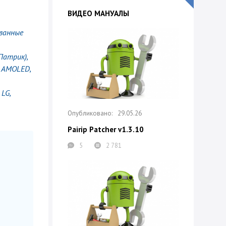
ВИДЕО МАНУАЛЫ
ованные
Патрик),
, AMOLED,
LG,
29.05.26
Pairip Patcher v1.3.10
5
2 781