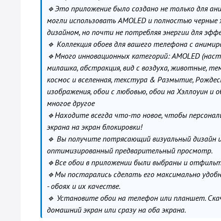
🔹Это приложение было создано не только для ани
могли использовать AMOLED и полностью черные 
дизайном, но почти не потребляя энергии для эфф
🔹 Коллекция обоев для вашего телефона с анимиров
🔹Много инновационных категорий: AMOLED (насто
милашка, абстракция, вид с воздуха, животные, тем
космос и вселенная, текстура & Размытие, Рождес
изображения, обои с любовью, обои на Хэллоуин и о
многое другое
🔹Находите всегда что-то новое, чтобы персонал
экрана на экран блокировки!
🔹 Вы получите потрясающий визуальный дизайн и
оптимизированный предварительный просмотр.
🔹Все обои в приложении были выбраны и отфильт
🔹Мы постарались сделать его максимально удобн
- обоях и их качестве.
🔹 Установите обои на телефон или планшет. Скач
домашний экран или сразу на оба экрана.