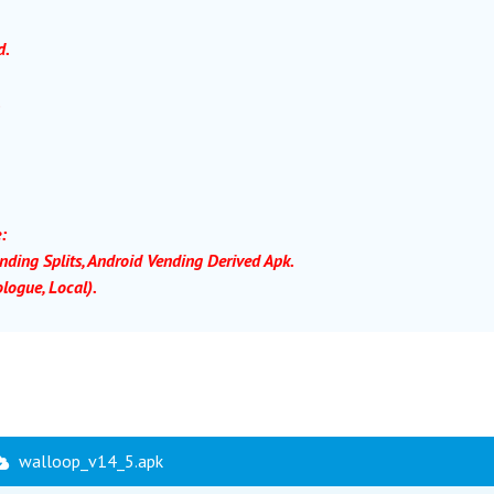
d.
.
:
ding Splits, Android Vending Derived Apk.
logue, Local).
walloop_v14_5.apk