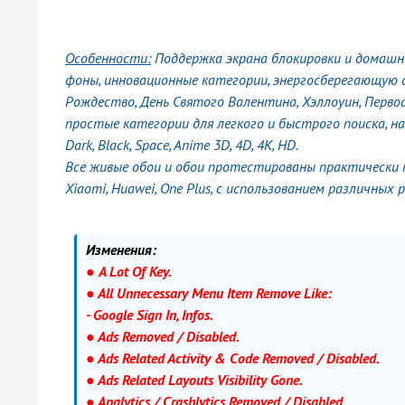
Особенности:
Поддержка экрана блокировки и домашнег
фоны, инновационные категории, энергосберегающую с
Рождество, День Святого Валентина, Хэллоуин, Первоап
простые категории для легкого и быстрого поиска, н
Dark, Black, Space, Anime 3D, 4D, 4K, HD.
Все живые обои и обои протестированы практически на
Xiaomi, Huawei, One Plus, с использованием различных 
Изменения:
● A Lot Of Key.
● All Unnecessary Menu Item Remove Like:
- Google Sign In, Infos.
● Ads Removed / Disabled.
● Ads Related Activity & Code Removed / Disabled.
● Ads Related Layouts Visibility Gone.
● Analytics / Crashlytics Removed / Disabled.