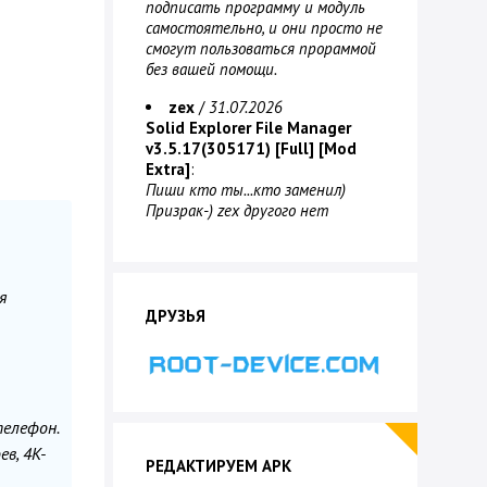
подписать программу и модуль
самостоятельно, и они просто не
смогут пользоваться прораммой
без вашей помощи.
zex
/
31.07.2026
Solid Explorer File Manager
v3.5.17(305171) [Full] [Mod
Extra]
:
Пиши кто ты...кто заменил)
Призрак-) zex другого нет
я
ДРУЗЬЯ
телефон.
в, 4K-
РЕДАКТИРУЕМ APK