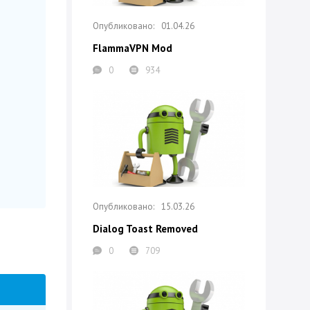
01.04.26
FlammaVPN Mod
0
934
15.03.26
Dialog Toast Removed
0
709