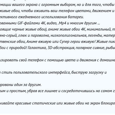
мации вашего экрана с огромным выбором, но и для того, чтобы
живые обои, чтобы оживить ваш телефон цветами, движением и
ективного ежедневного использования батареи.
анными GIF-файлами 4K, видео, .Mp4 и многим другим ...
ящие черные живые обои), аниме живые обои 4K, минимальный, 
но-серый, глюк и пароволна, низкополигональная, легенды, матер
твенские обои, Аниме вживую или Супер герои вживую! Живые пи
бои с природой! Галактика, 3D-абстракция, полярное сияние, рыбы
изировать свой телефон с помощью цвета и движения с домашн
 стиль пользовательского интерфейса, быструю загрузку и
рованы один за другим.
ым и простым, убрав все лишнее и сосредоточившись на самом 
ивайте красивые статические или живые обои на экран блокиров