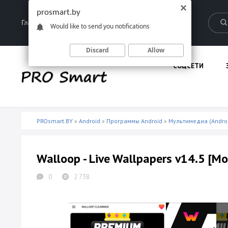
prosmart.by
Главная
Запрещенные материалы
Would like to send you notifications
Discard
Allow
СОЦСЕТИ
PROsmart.BY
»
Android
»
Программы Android
»
Мультимедиа (Andro
Walloop - Live Wallpapers v14.5 [Mo
0
2 738