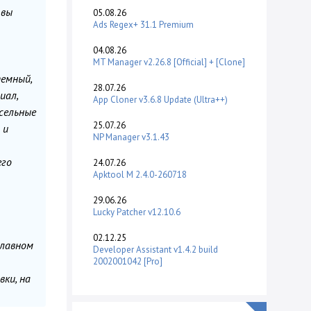
 вы
05.08.26
Ads Regex+ 31.1 Premium
04.08.26
MT Manager v2.26.8 [Official] + [Clone]
темный,
28.07.26
иал,
App Cloner v3.6.8 Update (Ultra++)
ксельные
25.07.26
 и
NP Manager v3.1.43
его
24.07.26
Apktool M 2.4.0-260718
29.06.26
Lucky Patcher v12.10.6
02.12.25
главном
Developer Assistant v1.4.2 build
2002001042 [Pro]
ки, на