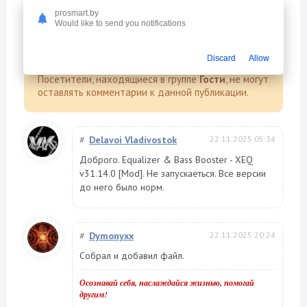
prosmart.by
Комментарии (19)
Would like to send you notifications
Discard
Allow
Информация
Посетители, находящиеся в группе
Гости
, не могут
оставлять комментарии к данной публикации.
#
Delavoi Vladivostok
22.11.2025 05:34
Доброго. Equalizer & Bass Booster - XEQ
v31.14.0 [Mod]. Не запускаеться. Все версии
до него было норм.
#
Dymonyxx
22.11.2025 20:24
Собрал и добавил файл.
Осознавай себя, наслаждайся жизнью, помогай
другим!
-----------------------------------------------------------------------