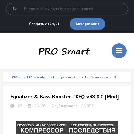
Авторизация
Создать аккаунт
PROsmart.BY
»
Android
»
Программы Android
»
Мультимедиа (Android)
» E
Equalizer & Bass Booster - XEQ v38.0.0 [Mod]
19
26 605
08.07.26