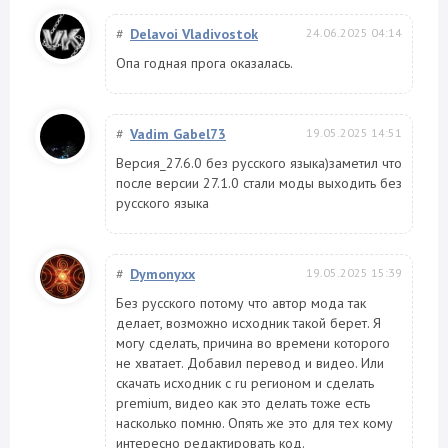
#
Delavoi Vladivostok
24.06.2025 04:14
Опа годная прога оказалась.
#
Vadim Gabel73
19.05.2025 14:51
Версия_27.6.0 без русского языка)заметил что
после версии 27.1.0 стали моды выходить без
русского языка
#
Dymonyxx
19.05.2025 15:39
Без русского потому что автор мода так
делает, возможно исходник такой берет. Я
могу сделать, причина во времени которого
не хватает. Добавил перевод и видео. Или
скачать исходник с ru регионом и сделать
premium, видео как это делать тоже есть
насколько помню. Опять же это для тех кому
интересно редактировать код.