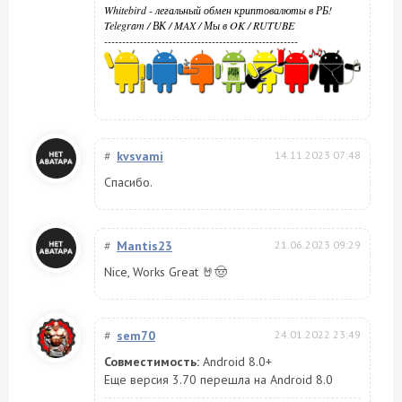
Whitebird - легальный обмен криптовалюты в РБ!
Telegram
/
ВК
/
MAX
/
Мы в OK
/
RUTUBE
------------------------------------------------------
#
kvsvami
14.11.2023 07:48
Спасибо.
#
Mantis23
21.06.2023 09:29
Nice, Works Great 🤘🤠
#
sem70
24.01.2022 23:49
Совместимость:
Android 8.0+
Еще версия 3.70 перешла на Android 8.0