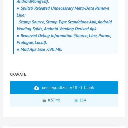
AndroidManifest).
● Splits0 Releated Unnecessary Meta-Data Remove
Like:
- Stamp Source, Stamp Type Standalone Apk, Android
Vending Splits, Android Vending Derived Apk.
● Removed Debug Information (Source, Line, Param,
Prologue, Local).
● Mod Apk Size 7.90 Mb.
СКАЧАТЬ:
xeq_equalizer_v38_0_0.apk
8.57 Mb
124