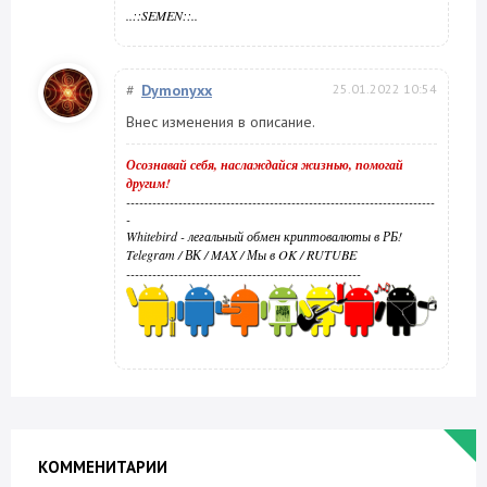
..::SEMEN::..
#
Dymonyxx
25.01.2022 10:54
Внес изменения в описание.
Осознавай себя, наслаждайся жизнью, помогай
другим!
-----------------------------------------------------------------------
-
Whitebird - легальный обмен криптовалюты в РБ!
Telegram
/
ВК
/
MAX
/
Мы в OK
/
RUTUBE
------------------------------------------------------
КОММЕНИТАРИИ