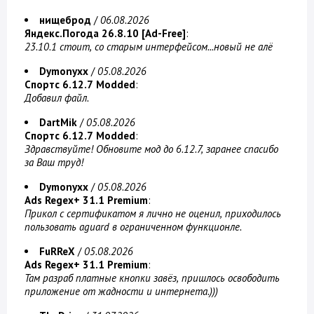
нищеброд
/
06.08.2026
Яндекс.Погода 26.8.10 [Ad-Free]
:
23.10.1 стоит, со старым интерфейсом...новый не алё
Dymonyxx
/
05.08.2026
Спортс 6.12.7 Modded
:
Добавил файл.
DartMik
/
05.08.2026
Спортс 6.12.7 Modded
:
Здравствуйте! Обновите мод до 6.12.7, заранее спасибо
за Ваш труд!
Dymonyxx
/
05.08.2026
Ads Regex+ 31.1 Premium
:
Прикол с сертификатом я лично не оценил, приходилось
пользовать aguard в ограниченном функционле.
FuRReX
/
05.08.2026
Ads Regex+ 31.1 Premium
:
Там разраб платные кнопки завёз, пришлось освободить
приложение от жадности и интернета.)))