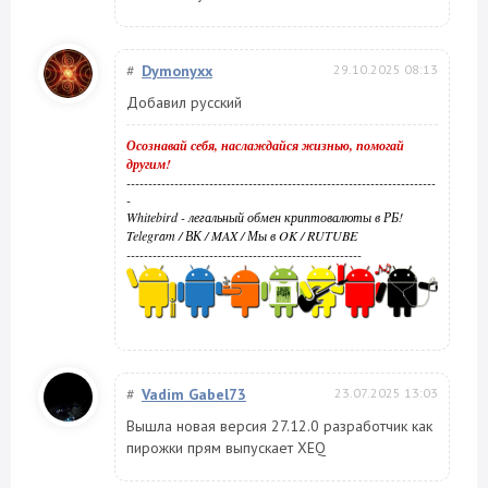
#
Dymonyxx
29.10.2025 08:13
Добавил русский
Осознавай себя, наслаждайся жизнью, помогай
другим!
-----------------------------------------------------------------------
-
Whitebird - легальный обмен криптовалюты в РБ!
Telegram
/
ВК
/
MAX
/
Мы в OK
/
RUTUBE
------------------------------------------------------
#
Vadim Gabel73
23.07.2025 13:03
Вышла новая версия 27.12.0 разработчик как
пирожки прям выпускает XEQ