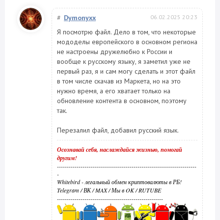
#
Dymonyxx
06.02.2025 20:23
Я посмотрю файл. Дело в том, что некоторые
мододелы европейского в основном региона
не настроены дружелюбно к России и
вообще к русскому языку, я заметил уже не
первый раз, я и сам могу сделать и этот файл
в том числе скачав из Маркета, но на это
нужно время, а его хватает только на
обновление контента в основном, поэтому
так.
Перезалил файл, добавил русский язык.
Осознавай себя, наслаждайся жизнью, помогай
другим!
-----------------------------------------------------------------------
-
Whitebird - легальный обмен криптовалюты в РБ!
Telegram
/
ВК
/
MAX
/
Мы в OK
/
RUTUBE
------------------------------------------------------