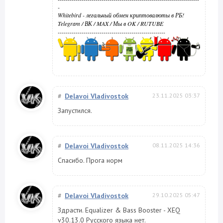
-
Whitebird - легальный обмен криптовалюты в РБ!
Telegram
/
ВК
/
MAX
/
Мы в OK
/
RUTUBE
------------------------------------------------------
#
Delavoi Vladivostok
23.11.2025 03:37
Запустился.
#
Delavoi Vladivostok
08.11.2025 14:36
Спасибо. Прога норм
#
Delavoi Vladivostok
29.10.2025 05:47
Здрасти. Equalizer & Bass Booster - XEQ
v30.13.0 Русского языка нет.