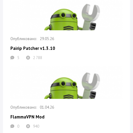
29.05.26
Pairip Patcher v1.3.10
5
2 788
01.04.26
FlammaVPN Mod
0
940