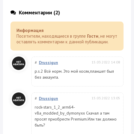
Комментарии (2)
Информация
Посетители, находящиеся в группе
Гости
, не могут
оставлять комментарии к данной публикации.
#
Drussigun
15.03.2022 14:08
p.s.2 Всё норм. Это мой косяк,планшет был
без аккаунта.
#
Drussigun
15.03.2022 13:05
rock-stars_1_2_arm64-
v8a_modded_by_dymonyxx Скачал а там
просят приобрести Premium.Или так должно
быть?