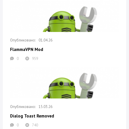
01.04.26
FlammaVPN Mod
0
959
15.03.26
Dialog Toast Removed
0
740