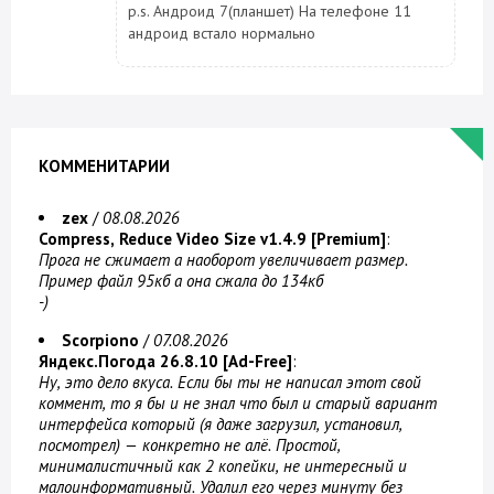
p.s. Андроид 7(планшет) На телефоне 11
андроид встало нормально
КОММЕНИТАРИИ
zex
/
08.08.2026
Compress, Reduce Video Size v1.4.9 [Premium]
:
Прога не сжимает а наоборот увеличивает размер.
Пример файл 95кб а она сжала до 134кб
-)
Scorpiono
/
07.08.2026
Яндекс.Погода 26.8.10 [Ad-Free]
:
Ну, это дело вкуса. Если бы ты не написал этот свой
коммент, то я бы и не знал что был и старый вариант
интерфейса который (я даже загрузил, установил,
посмотрел) — конкретно не алё. Простой,
минималистичный как 2 копейки, не интересный и
малоинформативный. Удалил его через минуту без