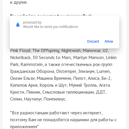
и другие.
Вы найдёте дискографии лучших Rock
исполнителей и групп:
prosmart.by
Would like to send you notifications
ACDC, Queen, Metallica, Scorpions, Iron Maiden, Nirvana,
Led Zeppelin, The Doors, Depeche Mode, Deep Purple,
Discard
Allow
Elvis Presley, Beatles, Joe Cocker, Nazareth, Motorhead,
Pink Floyd, The Offspring, Nightwish, Manowar, U2,
Nickelback, 30 Seconds to Mars, Marilyn Manson, Linkin
Park, Rammstein, а также отечественных рок-групп:
Гражданская Оборона, Distemper, Элизиум, Lumen,
Океан Ельзи, Машина Времени, Пилот, Алиса, Би-2,
Кипелов Ария, Король и Шут, Мумий Тролль, Агата
Кристи, Пикник, Смысловые галлюцинации, ДДТ,
Сплин, Наутилус Помпилиус.
*Все радиостанции работают через интернет,
поэтому Вам не понадобятся наушники для работы с
приложением*