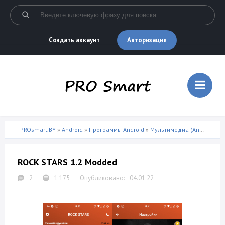
Авторизация
Создать аккаунт
PROsmart.BY
»
Android
»
Программы Android
»
Мультимедиа (Android)
» R
ROCK STARS 1.2 Modded
2
1 175
04.01.22