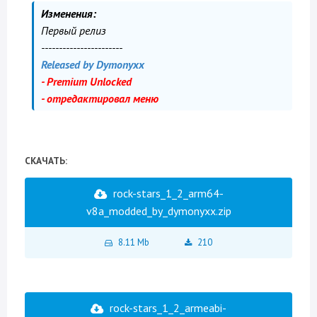
Изменения:
Первый релиз
-----------------------
Released by Dymonyxx
- Premium Unlocked
- отредактировал меню
СКАЧАТЬ:
rock-stars_1_2_arm64-
v8a_modded_by_dymonyxx.zip
8.11 Mb
210
rock-stars_1_2_armeabi-