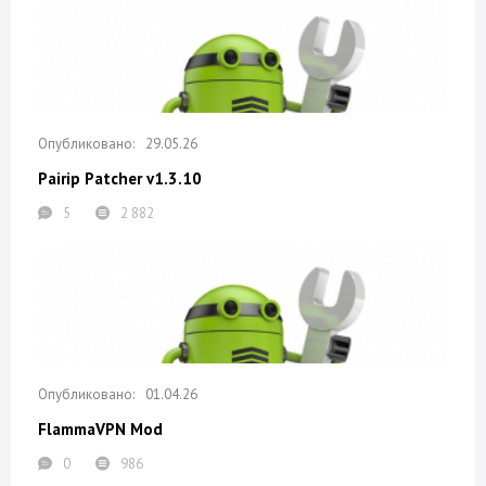
29.05.26
Pairip Patcher v1.3.10
5
2 882
01.04.26
FlammaVPN Mod
0
986