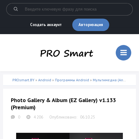
Авторизация
Создать аккаунт
PROsmart.BY
»
Android
»
Программы Android
»
Мультимедиа (Android)
» P
Photo Gallery & Album (EZ Gallery) v1.133
(Premium)
0
4 206
06.10.25