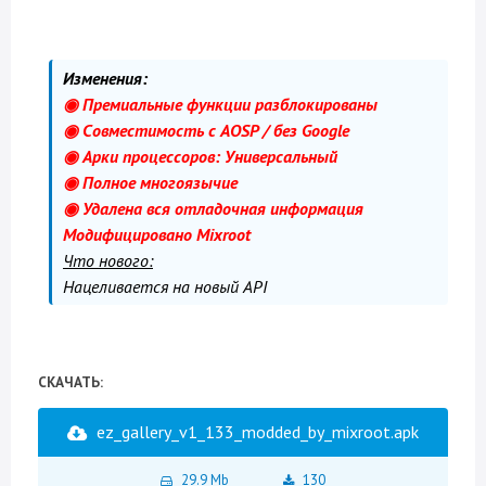
Изменения:
◉ Премиальные функции разблокированы
◉ Совместимость с AOSP / без Google
◉ Арки процессоров: Универсальный
◉ Полное многоязычие
◉ Удалена вся отладочная информация
Модифицировано Mixroot
Что нового:
Нацеливается на новый API
СКАЧАТЬ:
ez_gallery_v1_133_modded_by_mixroot.apk
29.9 Mb
130