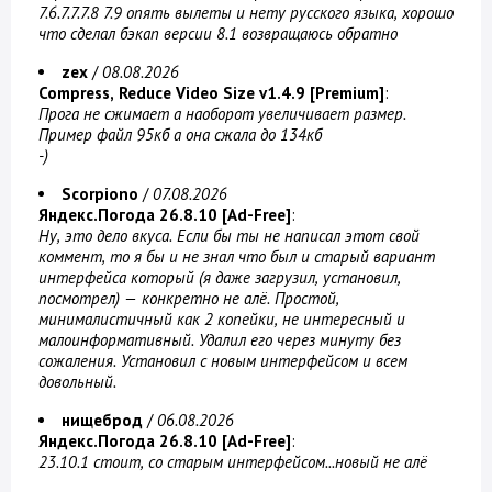
7.6.7.7.7.8 7.9 опять вылеты и нету русского языка, хорошо
что сделал бэкап версии 8.1 возвращаюсь обратно
zex
/
08.08.2026
Compress, Reduce Video Size v1.4.9 [Premium]
:
Прога не сжимает а наоборот увеличивает размер.
Пример файл 95кб а она сжала до 134кб
-)
Scorpiono
/
07.08.2026
Яндекс.Погода 26.8.10 [Ad-Free]
:
Ну, это дело вкуса. Если бы ты не написал этот свой
коммент, то я бы и не знал что был и старый вариант
интерфейса который (я даже загрузил, установил,
посмотрел) — конкретно не алё. Простой,
минималистичный как 2 копейки, не интересный и
малоинформативный. Удалил его через минуту без
сожаления. Установил с новым интерфейсом и всем
довольный.
нищеброд
/
06.08.2026
Яндекс.Погода 26.8.10 [Ad-Free]
:
23.10.1 стоит, со старым интерфейсом...новый не алё