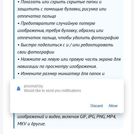
• Показать или скрыть скрытые папки и
защитить с помощью булавки, рисунка или
отпечатка пальца
• Предотвратите случайную потерю
изображения, требуя булавку, образец или
отпечаток пальца, чтобы удалить фотографию
• Быстро поделиться с и / или редактировать
свои фотографии
• Нажмите на левую или правую часть экрана для
навигации по просмотру изображения.
• Измените размер миниатюр для папок и
изображений с помощью жеста «щепотка-зум»
prosmart.by
• Быстро выйдите в режим просмотра
Would like to send you notifications
миниатюр, проведя вниз по изображению
• Удобный режим слайд-шоу
Discard
Allow
• Поддержка множества различных форматов
изображений и видео, включая GIF, JPG, PNG, MP4,
MKV и другие.