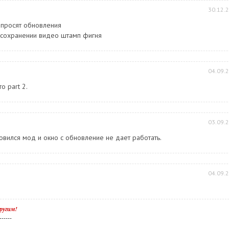
30.12.
 просят обновления
и сохранении видео штамп фигня
04.09.
о part 2.
03.09.
вился мод и окно с обновление не дает работать.
04.09.
ругим!
------