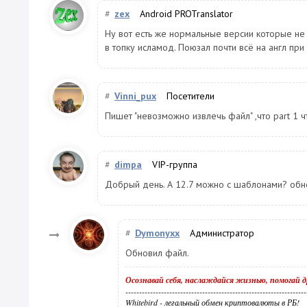
#
zex
Android PROTranslator
Ну вот есть же нормальные версии которые не
в топку исламод. Поюзал почти всё на англ пр
#
Vinni_pux
Посетители
Пишет "невозможно извлечь файл" ,что part 1 чт
#
dimpa
VIP-группа
Добрый день. А 12.7 можно с шаблонами? обно
#
Dymonyxx
Администратор
Обновил файл.
Осознавай себя, наслаждайся жизнью, помогай д
------------------------------------------------------------------
Whitebird - легальный обмен криптовалюты в РБ!