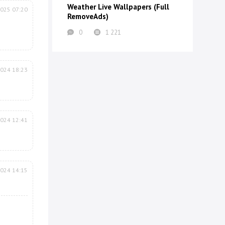
Weather Live Wallpapers (Full
2025 07:20
RemoveAds)
0
1 221
2024 18:23
2024 12:41
2024 14:15