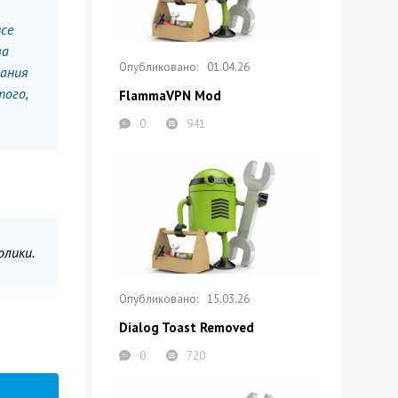
все
за
01.04.26
вания
того,
FlammaVPN Mod
0
941
олики.
15.03.26
Dialog Toast Removed
0
720