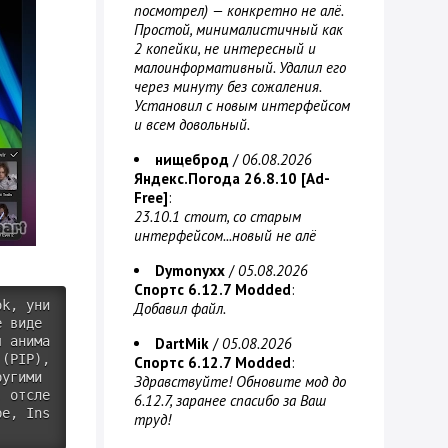
посмотрел) — конкретно не алё.
Простой, минималистичный как
2 копейки, не интересный и
малоинформативный. Удалил его
через минуту без сожаления.
Установил с новым интерфейсом
и всем довольный.
нищеброд
/
06.08.2026
Яндекс.Погода 26.8.10 [Ad-
Free]
:
23.10.1 стоит, со старым
интерфейсом...новый не алё
Dymonyxx
/
05.08.2026
Спортс 6.12.7 Modded
:
ok, уни
Добавил файл.
е виде
я анима
DartMik
/
05.08.2026
(PIP), 
Спортс 6.12.7 Modded
:
угими 
Здравствуйте! Обновите мод до
, отсле
6.12.7, заранее спасибо за Ваш
be, Ins
труд!