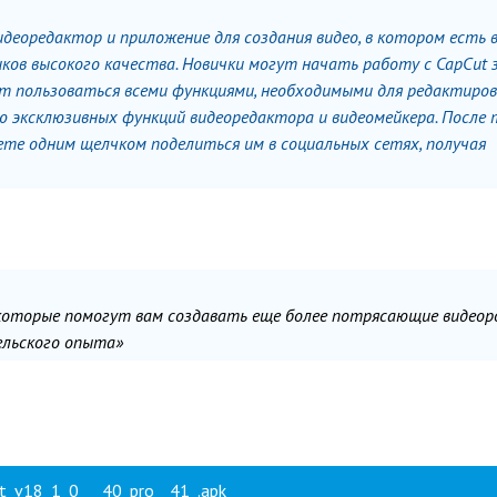
еоредактор и приложение для создания видео, в котором есть 
ов высокого качества. Новички могут начать работу с CapCut 
т пользоваться всеми функциями, необходимыми для редактиро
 эксклюзивных функций видеоредактора и видеомейкера. После 
ете одним щелчком поделиться им в социальных сетях, получая
которые помогут вам создавать еще более потрясающие видеор
ельского опыта»
t_v18_1_0___40_pro__41_.apk