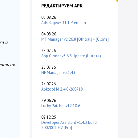
РЕДАКТИРУЕМ APK
05.08.26
Ads Regex+ 31.1 Premium
04.08.26
MT Manager v2.26.8 [Official] + [Clone]
ка и
28.07.26
App Cloner v3.6.8 Update (Ultra++)
нить их.
25.07.26
NP Manager v3.1.43
24.07.26
Apktool M 2.4.0-260718
29.06.26
Lucky Patcher v12.10.6
02.12.25
Developer Assistant v1.4.2 build
2002001042 [Pro]