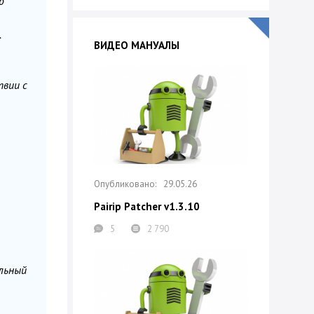
ю
.
ВИДЕО МАНУАЛЫ
твии с
29.05.26
Pairip Patcher v1.3.10
5
2 790
альный