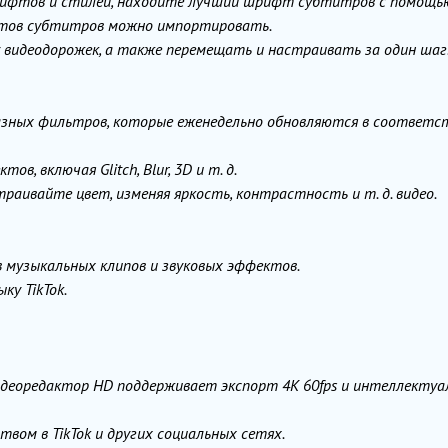
рифтов и стилей, находите лучший шрифт субтитров с помощь
тов субтитров можно импортировать.
видеодорожек, а также перемещать и настраивать за один шаг
зных фильтров, которые еженедельно обновляются в соответс
, включая Glitch, Blur, 3D и т. д.
раивайте цвет, изменяя яркость, контрастность и т. д. видео.
 музыкальных клипов и звуковых эффектов.
у TikTok.
видеоредактор HD поддерживает экспорт 4K 60fps и интеллекту
ом в TikTok и других социальных сетях.