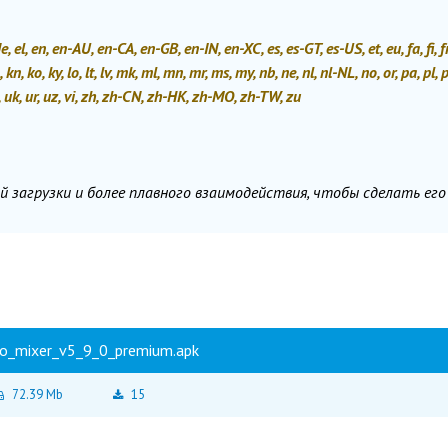
, el, en, en-AU, en-CA, en-GB, en-IN, en-XC, es, es-GT, es-US, et, eu, fa, fi, fr
 km, kn, ko, ky, lo, lt, lv, mk, ml, mn, mr, ms, my, nb, ne, nl, nl-NL, no, or, pa, pl, 
tr, tw, uk, ur, uz, vi, zh, zh-CN, zh-HK, zh-MO, zh-TW, zu
 загрузки и более плавного взаимодействия, чтобы сделать его
o_mixer_v5_9_0_premium.apk
72.39 Mb
15