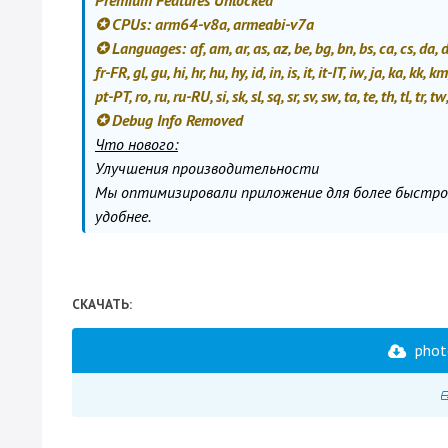
Premium Features Unlocked
✪ CPUs: arm64-v8a, armeabi-v7a
✪ Languages: af, am, ar, as, az, be, bg, bn, bs, ca, cs, da, de
fr-FR, gl, gu, hi, hr, hu, hy, id, in, is, it, it-IT, iw, ja, ka, kk,
pt-PT, ro, ru, ru-RU, si, sk, sl, sq, sr, sv, sw, ta, te, th, tl, 
✪ Debug Info Removed
Что нового:
Улучшения производительности
Мы оптимизировали приложение для более быстрой
удобнее.
СКАЧАТЬ:
phot