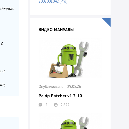
2002001042 [Pro]
девров.
ВИДЕО МАНУАЛЫ
 с
 и
am,
29.05.26
Pairip Patcher v1.3.10
5
2 822