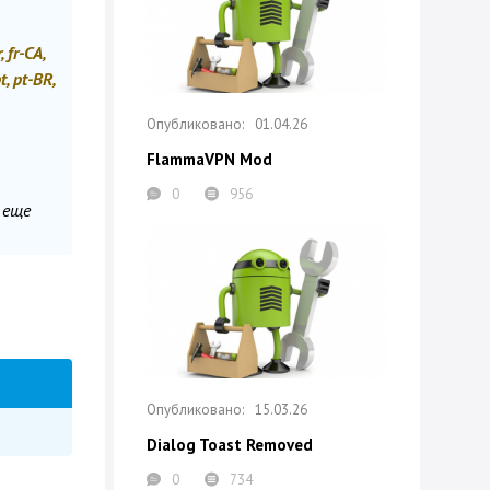
, fr-CA,
pt, pt-BR,
01.04.26
FlammaVPN Mod
0
956
 еще
15.03.26
Dialog Toast Removed
0
734