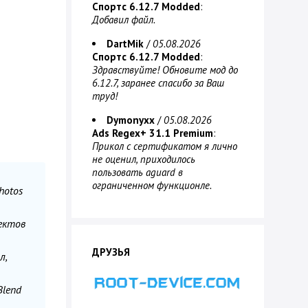
Спортс 6.12.7 Modded
:
Добавил файл.
DartMik
/
05.08.2026
Спортс 6.12.7 Modded
:
Здравствуйте! Обновите мод до
6.12.7, заранее спасибо за Ваш
труд!
Dymonyxx
/
05.08.2026
Ads Regex+ 31.1 Premium
:
Прикол с сертификатом я лично
не оценил, приходилось
пользовать aguard в
ограниченном функционле.
hotos
ектов
ДРУЗЬЯ
л,
Blend