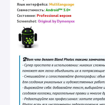
Язык интерфейса:
Multilanguage
Совместимость:
Android™ 5.0+
Состояние:
Professional версия
Screenshot:
Original by Dymonyxx
️🏆Вот что делает Blend Photos такими замечат
- Супер простота в использовании: никаких сложн
поможет вам легко объединить их в потрясающие 
- Смешивайте и сопоставляйте фотографии: объе
для создания уникальных и художественных работ
- Выражайте себя: добавляйте текст, выбирайте 
создавая коллажи, параллельные правки и многое д
- Редактируйте как профессионал: хотите отреда
Photos есть все инструменты редактирования, нео