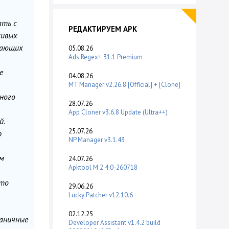
ать с
РЕДАКТИРУЕМ APK
сивых
сающих
05.08.26
Ads Regex+ 31.1 Premium
е
04.08.26
MT Manager v2.26.8 [Official] + [Clone]
ного
28.07.26
App Cloner v3.6.8 Update (Ultra++)
й.
25.07.26
р
NP Manager v3.1.43
ям
24.07.26
Apktool M 2.4.0-260718
что
29.06.26
Lucky Patcher v12.10.6
02.12.25
раничные
Developer Assistant v1.4.2 build