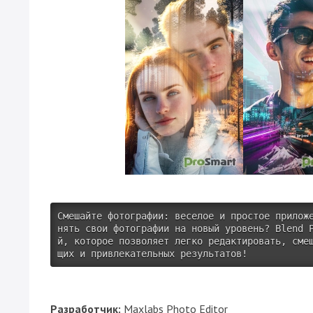
Смешайте фотографии: веселое и простое прилож
нять свои фотографии на новый уровень? Blend 
й, которое позволяет легко редактировать, сме
щих и привлекательных результатов!
Разработчик:
Maxlabs Photo Editor