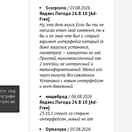
Scorpiono
/
07.08.2026
Яндекс.Погода 26.8.10 [Ad-
Free]
:
Ну, это дело вкуса. Если бы ты не
написал этот свой коммент, то я
бы и не знал что был и старый
вариант интерфейса который (я
даже загрузил, установил,
посмотрел) — конкретно не алё.
Простой, минималистичный как
2 копейки, не интересный и
малоинформативный. Удалил его
через минуту без сожаления.
Установил с новым интерфейсом
и всем довольный.
ите под
нищеброд
/
06.08.2026
тографи
отрясаю
Яндекс.Погода 26.8.10 [Ad-
Free]
:
23.10.1 стоит, со старым
интерфейсом...новый не алё
Dymonyxx
/
05.08.2026