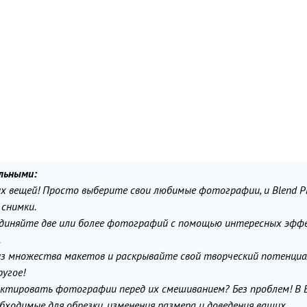
ельными:
ых вещей! Просто выберите свои любимые фотографии, и Blend P
снимки.
диняйте две или более фотографий с помощью интересных эфф
.
из множества макетов и раскрывайте свой творческий потенциа
ругое!
ктировать фотографии перед их смешиванием? Без проблем! В 
бходимые для обрезки, изменения размера и доведения ваших