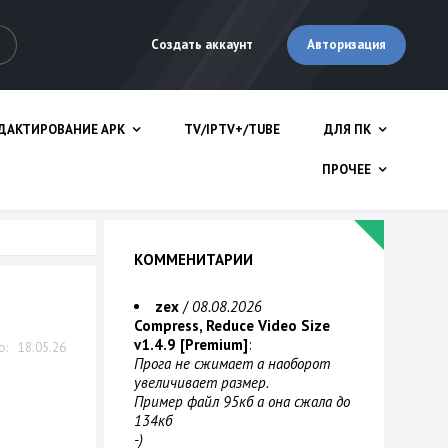
Авторизация
Создать аккаунт
ДАКТИРОВАНИЕ APK
TV/IPTV+/TUBE
ДЛЯ ПК
ПРОЧЕЕ
КОММЕНИТАРИИ
zex
/
08.08.2026
Compress, Reduce Video Size
v1.4.9 [Premium]
:
18.05.26
Прога не сжимает а наоборот
увеличивает размер.
Пример файл 95кб а она сжала до
134кб
-)