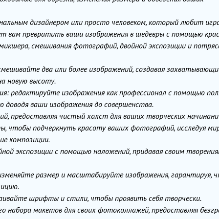
иональным дизайнером или просто человеком, который любит игр
ожет вам превратить ваши изображения в шедевры с помощью кра
микшера, смешивания фотографий, двойной экспозиции и потря
смешивайте два или более изображений, создавая захватывающи
а новую высоту.
я: редактируйте изображения как профессионал с помощью пол
ю доводя ваши изображения до совершенства.
ий, предоставляя чистый холст для ваших творческих начинани
, чтобы подчеркнуть красоту ваших фотографий, исследуя ми
ие композиции.
ной экспозиции с помощью наложений, придавая своим творени
 изменяйте размер и масштабируйте изображения, гарантируя, 
зицию.
аивайте шрифты и стили, чтобы проявить себя творчески.
го набора макетов для своих фотоколлажей, предоставляя безг