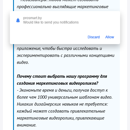
профессионально выглядящие маркетинговые
видеоролики с минимальными усилиями.
prosmart.by
- Создатели, экономящие время: экономьте время
Would like to send you notifications
и соблюдайте сжатые сроки с помощью готовых
шаблонов.
Discard
Allow
- Творческие мыслители: используйте
приложение, чтобы быстро исследовать и
экспериментировать с различными концепциями
видео.
Почему стоит выбрать нашу программу для
создания маркетинговых видеороликов?
- Экономьте время и деньги, получая доступ к
более чем 1000 универсальным шаблонам видео.
Никаких дизайнерских навыков не требуется:
каждый может создавать привлекательные
маркетинговые видеоролики, привлекающие
внимание.