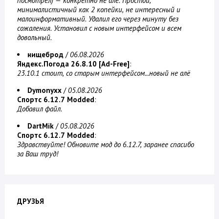
посмотрел) — конкретно не алё. Простой,
минималистичный как 2 копейки, не интересный и
малоинформативный. Удалил его через минуту без
сожаления. Установил с новым интерфейсом и всем
довольный.
нищеброд
/
06.08.2026
Яндекс.Погода 26.8.10 [Ad-Free]
:
23.10.1 стоит, со старым интерфейсом...новый не алё
Dymonyxx
/
05.08.2026
Спортс 6.12.7 Modded
:
Добавил файл.
DartMik
/
05.08.2026
Спортс 6.12.7 Modded
:
Здравствуйте! Обновите мод до 6.12.7, заранее спасибо
за Ваш труд!
ДРУЗЬЯ