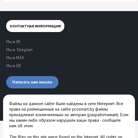
КОНТАКТНАЯ ИНФОРМАЦИЯ
Мы в VK
Мы в Telegram
Мы в MAX
Мы в OK
Написать нам письмо
Файлы на данном сайте были найдены в сети Интернет. Все
права на размещенные на сайте prosmart.by файлы
принадлежат исключительно их авторам (разработчикам). Если
мы каким-либо образом нарушили ваши права -
сообщите
нам об этом
.
The files on this site were found on the Internet. All rights on