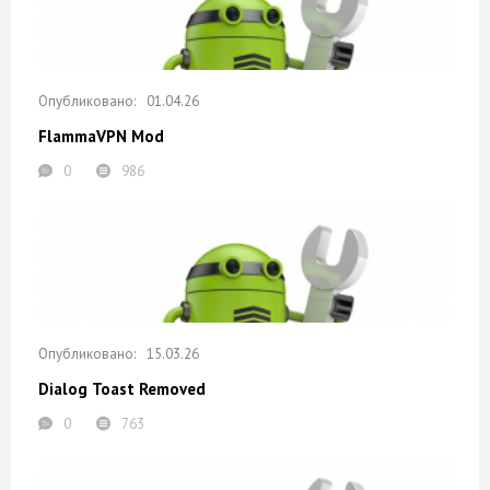
01.04.26
FlammaVPN Mod
0
986
15.03.26
Dialog Toast Removed
0
763