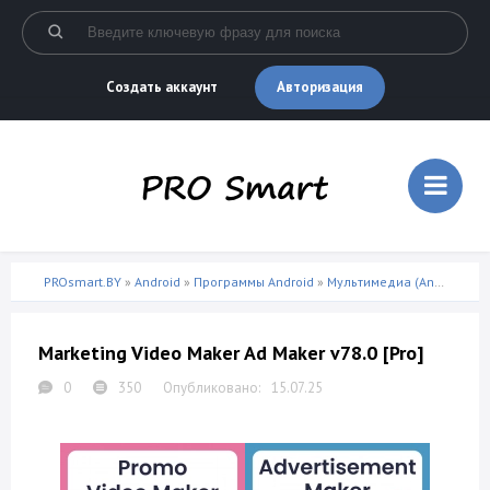
Авторизация
Создать аккаунт
PROsmart.BY
»
Android
»
Программы Android
»
Мультимедиа (Android)
» M
Marketing Video Maker Ad Maker v78.0 [Pro]
0
350
15.07.25