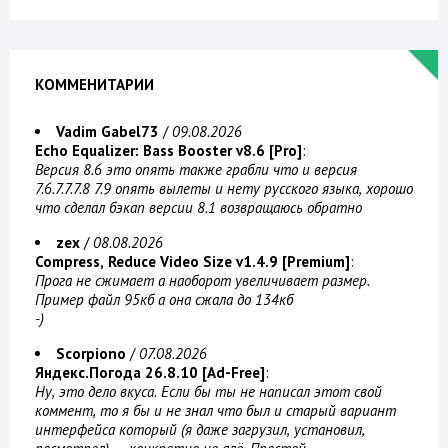
КОММЕНИТАРИИ
Vadim Gabel73
/
09.08.2026
Echo Equalizer: Bass Booster v8.6 [Pro]
:
Версия 8.6 это опять также грабли что и версия
7.6.7.7.7.8 7.9 опять вылеты и нету русского языка, хорошо
что сделал бэкап версии 8.1 возвращаюсь обратно
zex
/
08.08.2026
Compress, Reduce Video Size v1.4.9 [Premium]
:
Прога не сжимает а наоборот увеличивает размер.
Пример файл 95кб а она сжала до 134кб
-)
Scorpiono
/
07.08.2026
Яндекс.Погода 26.8.10 [Ad-Free]
:
Ну, это дело вкуса. Если бы ты не написал этот свой
коммент, то я бы и не знал что был и старый вариант
интерфейса который (я даже загрузил, установил,