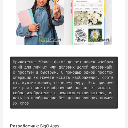
Приложение "Поиск фото" делает поиск изображ
ений для личных или деловых целей чрезвычайн
о простым и быстрым. С помощью одной простой 
операции вы можете искать изображения, соотв
етствующие вашим, по всему миру. Это приложе
ние для поиска изображений позволяет искать 
любое изображение с помощью фотоискателя, ис
кать по изображению без использования ключев
ых слов.
Разработчик:
BigQ Apps