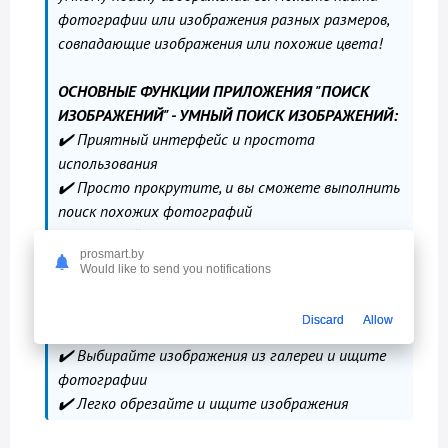
фотографии или изображения разных размеров,
совпадающие изображения или похожие цвета!
ОСНОВНЫЕ ФУНКЦИИ ПРИЛОЖЕНИЯ "ПОИСК
ИЗОБРАЖЕНИЙ" - УМНЫЙ ПОИСК ИЗОБРАЖЕНИЙ:
✔️ Приятный интерфейс и простота
использования
✔️ Просто прокрутите, и вы сможете выполнить
поиск похожих фотографий
✔️ Быстрый фотоискатель с умным поиском
prosmart.by
изображений
Would like to send you notifications
✔️ Просматривайте список изображений
✔️ Поиск похожих фотографий
Discard
Allow
✔️ Поиск изображений после их съемки с камеры
✔️ Выбирайте изображения из галереи и ищите
фотографии
✔️ Легко обрезайте и ищите изображения