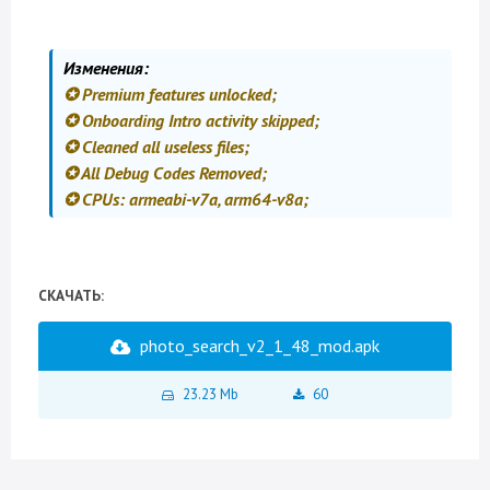
Изменения:
✪ Premium features unlocked;
✪ Onboarding Intro activity skipped;
✪ Cleaned all useless files;
✪ All Debug Codes Removed;
✪ CPUs: armeabi-v7a, arm64-v8a;
СКАЧАТЬ:
photo_search_v2_1_48_mod.apk
23.23 Mb
60