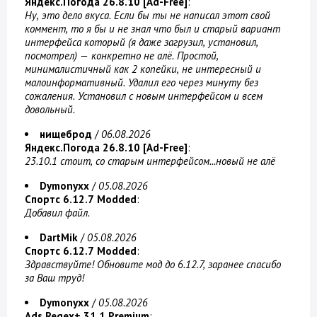
Яндекс.Погода 26.8.10 [Ad-Free]
:
Ну, это дело вкуса. Если бы ты не написал этот свой
коммент, то я бы и не знал что был и старый вариант
интерфейса который (я даже загрузил, установил,
посмотрел) — конкретно не алё. Простой,
минималистичный как 2 копейки, не интересный и
малоинформативный. Удалил его через минуту без
сожаления. Установил с новым интерфейсом и всем
довольный.
нищеброд
/
06.08.2026
Яндекс.Погода 26.8.10 [Ad-Free]
:
23.10.1 стоит, со старым интерфейсом...новый не алё
Dymonyxx
/
05.08.2026
Спортс 6.12.7 Modded
:
Добавил файл.
DartMik
/
05.08.2026
Спортс 6.12.7 Modded
:
Здравствуйте! Обновите мод до 6.12.7, заранее спасибо
за Ваш труд!
Dymonyxx
/
05.08.2026
Ads Regex+ 31.1 Premium
: