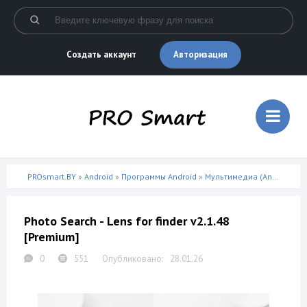
Авторизация
Создать аккаунт
PROsmart.BY
»
Android
»
Программы Android
»
Мультимедиа (Android)
» P
Photo Search - Lens for finder v2.1.48
[Premium]
0
551
28.01.26