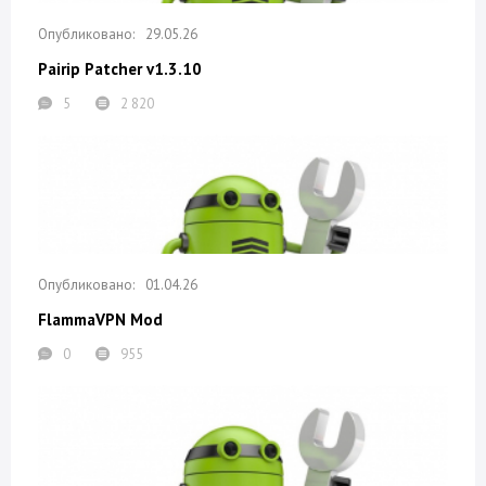
29.05.26
Pairip Patcher v1.3.10
5
2 820
01.04.26
FlammaVPN Mod
0
955