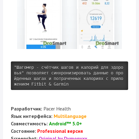
"Шагомер - счётчик шагов и калорий для здоро
вья" позволяет синхронизировать данные о про
йденных шагах и потраченных калориях с прило
жением Fitbit & Garmin
Разработчик:
Pacer Health
Язык интерфейса:
Multilanguage
Совместимость:
Android™ 5.0+
Состояние:
Professional версия
Screenshot:
Original by Dymonyxx