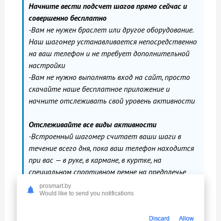
Начните вести подсчет шагов прямо сейчас и
совершенно бесплатно
-Вам не нужен браслет или другое оборудование.
Наш шагомер устанавливается непосредственно
на ваш телефон и не требует дополнительной
настройки
-Вам не нужно выполнять вход на сайт, просто
скачайте наше бесплатное приложение и
начните отслеживать свой уровень активности
Отслеживайте все виды активности
-Встроенный шагомер считает ваши шаги в
течение всего дня, пока ваш телефон находится
при вас — в руке, в кармане, в куртке, на
специальном спортивном ремне на предплечье
или в сумке
prosmart.by
Would like to send you notifications
-Приложение записывает количество шагов,
потраченных калорий и активного времени,
потраченного на бег или ходьбу
Discard
Allow