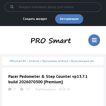
Авторизация
Создать аккаунт
PROsmart.BY
»
Android
»
Программы Android
»
Мультимедиа (Android)
» P
Pacer Pedometer & Step Counter vp13.7.1
build 2026070300 [Premium]
0
727
03.07.26