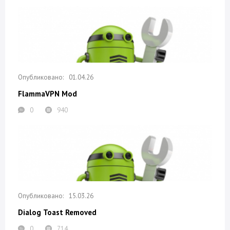
01.04.26
FlammaVPN Mod
0
940
15.03.26
Dialog Toast Removed
0
714