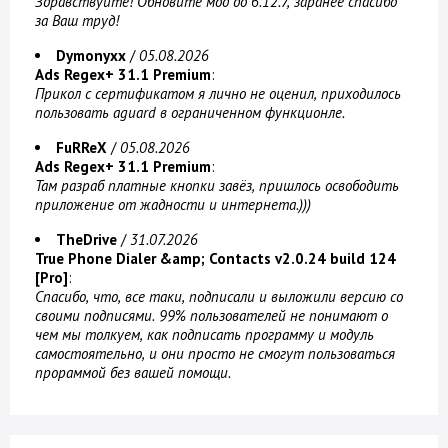
Здравствуйте! Обновите мод до 6.12.7, заранее спасибо
за Ваш труд!
Dymonyxx
/
05.08.2026
Ads Regex+ 31.1 Premium
:
Прикол с сертификатом я лично не оценил, приходилось
пользовать aguard в ограниченном функционле.
FuRReX
/
05.08.2026
Ads Regex+ 31.1 Premium
:
Там разраб платные кнопки завёз, пришлось освободить
приложение от жадности и интернета.)))
TheDrive
/
31.07.2026
True Phone Dialer &amp; Contacts v2.0.24 build 124
[Pro]
:
Спасибо, что, все таки, подписали и выложили версию со
своими подписями. 99% пользователей не понимают о
чем мы толкуем, как подписать программу и модуль
самостоятельно, и они просто не смогут пользоваться
прораммой без вашей помощи.