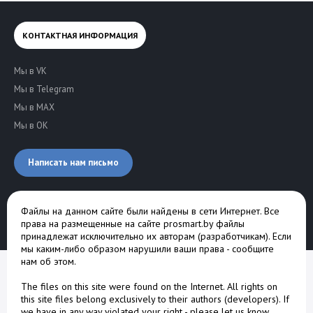
КОНТАКТНАЯ ИНФОРМАЦИЯ
Мы в VK
Мы в Telegram
Мы в MAX
Мы в OK
Написать нам письмо
Файлы на данном сайте были найдены в сети Интернет. Все
права на размещенные на сайте prosmart.by файлы
принадлежат исключительно их авторам (разработчикам). Если
мы каким-либо образом нарушили ваши права -
сообщите
нам об этом
.
The files on this site were found on the Internet. All rights on
this site files belong exclusively to their authors (developers). If
we have in any way violated your right -
please let us know
.