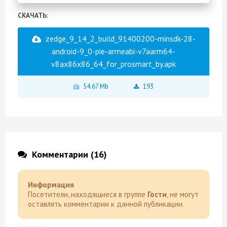
СКАЧАТЬ:
zedge_9_14_2_build_91400200-minsdk-28-
android-9_0-pie-armeabi-v7aarm64-
v8ax86x86_64_for_prosmart_by.apk
54.67 Mb
193
Комментарии (16)
Информация
Посетители, находящиеся в группе
Гости
, не могут
оставлять комментарии к данной публикации.