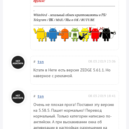
другим!
-----------------------------------------------------------------------
-
Whitebird - легальный обмен криптовалюты в РБ!
Telegram
/
ВК
/
MAX
/
Мы в OK
/
RUTUBE
------------------------------------------------------
#
tsn
08.03.2019 23:06
Кстати в Нете есть версия ZEDGE 5.61.1. Но
наверное с рекламой.
#
tsn
08.03.2019 18:41
Очень не плохая прога! Поставил эту версию
на 5.58.5. Пашет нормально! Перевод
нормальный. Только категории написано по-
английски. А при выскакивании окна об
активизации в настройках разрешения на