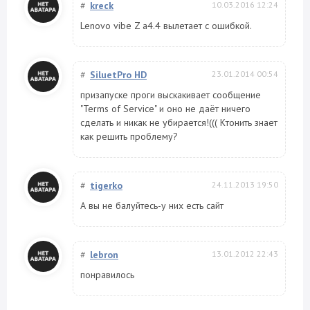
#
kreck
10.03.2016 12:24
Lenovo vibe Z a4.4 вылетает с ошибкой.
#
SiluetPro HD
23.01.2014 00:54
призапуске проги выскакивает сообщение
"Terms of Service" и оно не даёт ничего
сделать и никак не убирается!((( Ктонить знает
как решить проблему?
#
tigerko
24.11.2013 19:50
А вы не балуйтесь-у них есть сайт
#
lebron
13.01.2012 22:43
понравилось