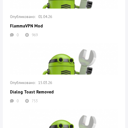
01.04.26
FlammaVPN Mod
0
969
15.03.26
Dialog Toast Removed
0
753