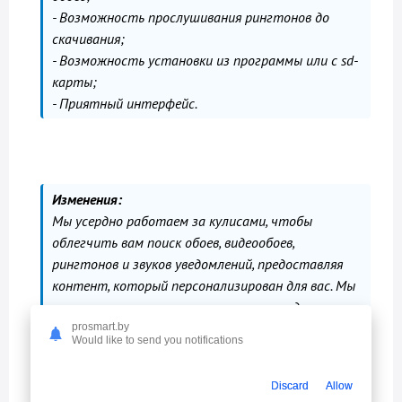
- Возможность прослушивания рингтонов до
скачивания;
- Возможность установки из программы или с sd-
карты;
- Приятный интерфейс.
Изменения:
Мы усердно работаем за кулисами, чтобы
облегчить вам поиск обоев, видеообоев,
рингтонов и звуков уведомлений, предоставляя
контент, который персонализирован для вас. Мы
также исправили некоторые мелкие недочеты,
чтобы улучшить общее впечатление от Zedge.
prosmart.by
Would like to send you notifications
- для РБ используем VPN!
Discard
Allow