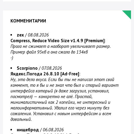
КОММЕНИТАРИИ
zex
/
08.08.2026
Compress, Reduce Video Size v1.4.9 [Premium]
:
Прога не сжимает а наоборот увеличивает размер.
Пример файл 95кб а она сжала до 134кб
-)
Scorpiono
/
07.08.2026
Яндекс.Погода 26.8.10 [Ad-Free]
:
Ну, это дело вкуса. Если бы ты не написал этот свой
коммент, то я бы и не знал что был и старый вариант
интерфейса который (я даже загрузил, установил,
посмотрел) — конкретно не алё. Простой,
минималистичный как 2 копейки, не интересный и
малоинформативный. Удалил его через минуту без
сожаления. Установил с новым интерфейсом и всем
довольный.
нищеброд
/
06.08.2026