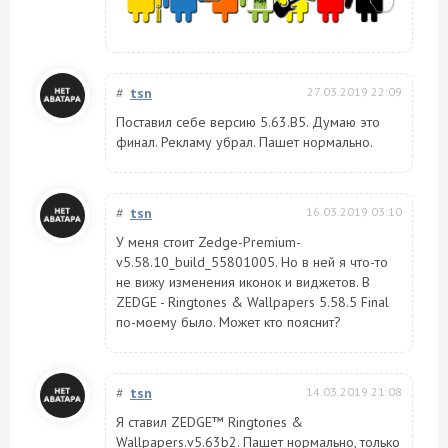
#
tsn
27.03.2019 22:09
Поставил себе версию 5.63.B5. Думаю это
финал. Рекламу убрал. Пашет нормально.
#
tsn
16.03.2019 03:10
У меня стоит Zedge-Premium-
v5.58.10_build_55801005. Но в ней я что-то
не вижу изменения иконок и виджетов. В
ZEDGE - Ringtones & Wallpapers 5.58.5 Final
по-моему было. Может кто пояснит?
#
tsn
14.03.2019 21:08
Я ставил ZEDGE™ Ringtones &
Wallpapers.v5.63b2. Пашет нормально, только