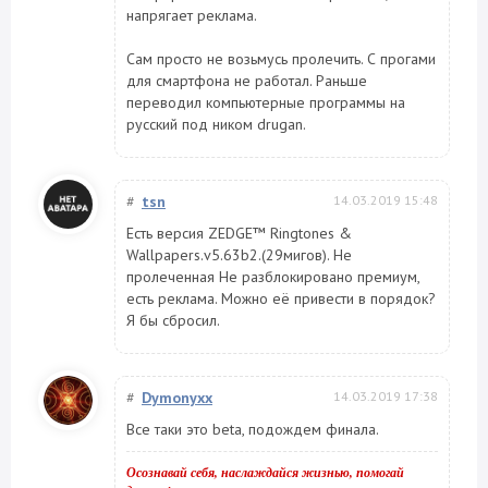
напрягает реклама.
Сам просто не возьмусь пролечить. С прогами
для смартфона не работал. Раньше
переводил компьютерные программы на
русский под ником drugan.
#
tsn
14.03.2019 15:48
Есть версия ZEDGE™ Ringtones &
Wallpapers.v5.63b2.(29мигов). Не
пролеченная Не разблокировано премиум,
есть реклама. Можно её привести в порядок?
Я бы сбросил.
#
Dymonyxx
14.03.2019 17:38
Все таки это beta, подождем финала.
Осознавай себя, наслаждайся жизнью, помогай