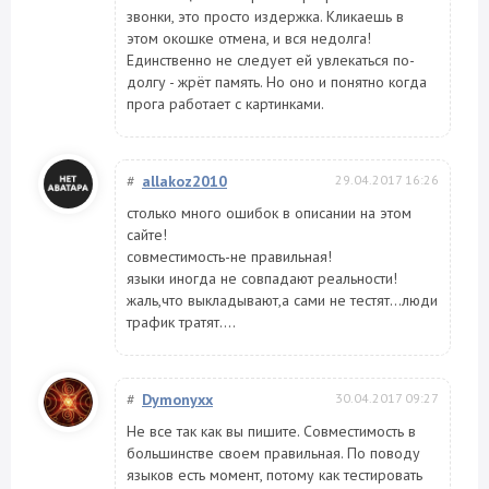
звонки, это просто издержка. Кликаешь в
этом окошке отмена, и вся недолга!
Единственно не следует ей увлекаться по-
долгу - жрёт память. Но оно и понятно когда
прога работает с картинками.
#
allakoz2010
29.04.2017 16:26
столько много ошибок в описании на этом
сайте!
совместимость-не правильная!
языки иногда не совпадают реальности!
жаль,что выкладывают,а сами не тестят...люди
трафик тратят....
#
Dymonyxx
30.04.2017 09:27
Не все так как вы пишите. Совместимость в
большинстве своем правильная. По поводу
языков есть момент, потому как тестировать