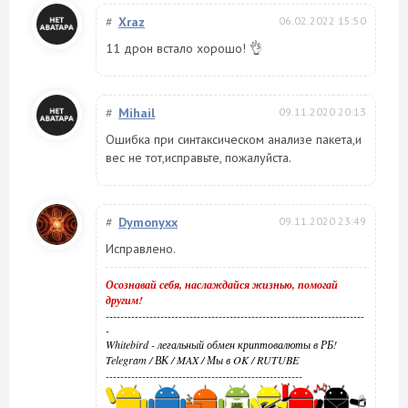
#
Xraz
06.02.2022 15:50
11 дрон встало хорошо! 👌
#
Mihail
09.11.2020 20:13
Ошибка при синтаксическом анализе пакета,и
вес не тот,исправьте, пожалуйста.
#
Dymonyxx
09.11.2020 23:49
Исправлено.
Осознавай себя, наслаждайся жизнью, помогай
другим!
-----------------------------------------------------------------------
-
Whitebird - легальный обмен криптовалюты в РБ!
Telegram
/
ВК
/
MAX
/
Мы в OK
/
RUTUBE
------------------------------------------------------