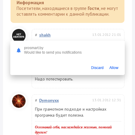
Информация
Посетители, находящиеся в группе
Гости
, не могут
оставлять комментарии к данной публикации.
#
shakh
13.01.2012 21:01
Цитата: Dymonyxx
prosmart.by
Would like to send you notifications
При грамотном подходе и настройках
програмка будет полезна.
Discard
Allow
Надо потестировать.
#
Dymonyxx
13.01.2012 12:31
При грамотном подходе и настройках
програмка будет полезна.
Осознавай себя, наслаждайся жизнью, помогай
другим!