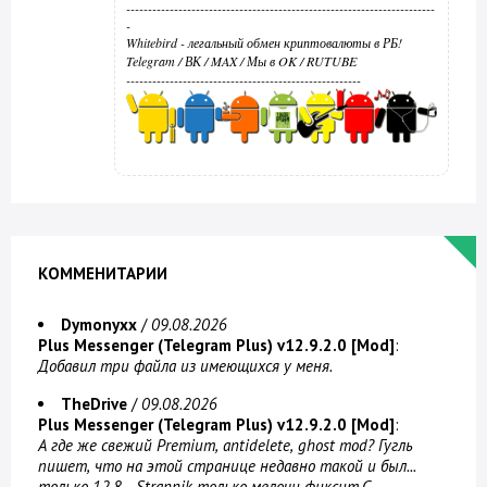
-----------------------------------------------------------------------
-
Whitebird - легальный обмен криптовалюты в РБ!
Telegram
/
ВК
/
MAX
/
Мы в OK
/
RUTUBE
------------------------------------------------------
КОММЕНИТАРИИ
Dymonyxx
/
09.08.2026
Plus Messenger (Telegram Plus) v12.9.2.0 [Mod]
:
Добавил три файла из имеющихся у меня.
TheDrive
/
09.08.2026
Plus Messenger (Telegram Plus) v12.9.2.0 [Mod]
:
А где же свежий Premium, antidelete, ghost mod? Гугль
пишет, что на этой странице недавно такой и был...
только 12.8... Strannik только мелочи фиксит.С