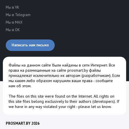
Мы в VK
Мы в Telegram
Мы в MAX
Мы в OK
Написать нам письмо
Файлы на данном сайте были найдены в сети Интернет. Все
права на размещенные на сайте prosmart.by файлы
принадлежат исключительно их авторам (разработчикам). Если
мы каким-либо образом нарушили ваши права -
сообщите
нам об этом
.
The files on this site were found on the Internet. All rights on
this site files belong exclusively to their authors (developers). If
we have in any way violated your right -
please let us know
.
PROSMART.BY 2026