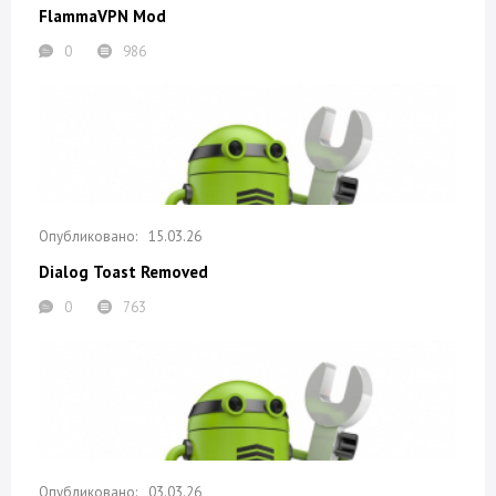
FlammaVPN Mod
0
986
15.03.26
Dialog Toast Removed
0
763
03.03.26