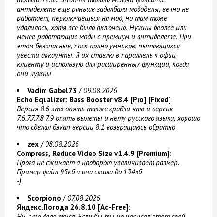
антиделете еще раньше задолбали мододелы, вечно не
работает, перключаешься на мод, но там тоже
удалилось, хотя все было включено. Нужны беолее или
менее работающие моды с премиум и антиделете. При
этом безопасные, поск полно умников, пытающихся
увести аккаунты. Я их ставлю в параллель к офиц
клиенту и использую для расширенных функций, когда
они нужны
Vadim Gabel73
/
09.08.2026
Echo Equalizer: Bass Booster v8.4 [Pro] [Fixed]
:
Версия 8.6 это опять также грабли что и версия
7.6.7.7.7.8 7.9 опять вылеты и нету русского языка, хорошо
что сделал бэкап версии 8.1 возвращаюсь обратно
zex
/
08.08.2026
Compress, Reduce Video Size v1.4.9 [Premium]
:
Прога не сжимает а наоборот увеличивает размер.
Пример файл 95кб а она сжала до 134кб
-)
Scorpiono
/
07.08.2026
Яндекс.Погода 26.8.10 [Ad-Free]
:
Ну, это дело вкуса. Если бы ты не написал этот свой