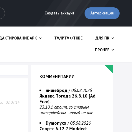
Авторизация
Создать аккаунт
ДАКТИРОВАНИЕ APK
TV/IPTV+/TUBE
ДЛЯ ПК
ПРОЧЕЕ
КОММЕНИТАРИИ
нищеброд
/
06.08.2026
Яндекс.Погода 26.8.10 [Ad-
Free]
:
02.07.14
23.10.1 стоит, со старым
интерфейсом...новый не алё
Dymonyxx
/
05.08.2026
Спортс 6.12.7 Modded
: