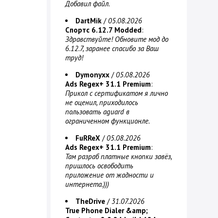
Добавил файл.
DartMik
/
05.08.2026
Спортс 6.12.7 Modded
:
Здравствуйте! Обновите мод до
6.12.7, заранее спасибо за Ваш
труд!
Dymonyxx
/
05.08.2026
Ads Regex+ 31.1 Premium
:
Прикол с сертификатом я лично
не оценил, приходилось
пользовать aguard в
ограниченном функционле.
FuRReX
/
05.08.2026
Ads Regex+ 31.1 Premium
:
Там разраб платные кнопки завёз,
пришлось освободить
приложение от жадности и
интернета.)))
TheDrive
/
31.07.2026
True Phone Dialer &amp;