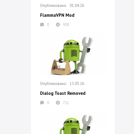
01.04.26
FlammaVPN Mod
0
938
15.03.26
Dialog Toast Removed
0
711