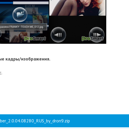
ые кадры/изображения.
c.
ber_2.0.04.08280_RUS_by_dron9.zip