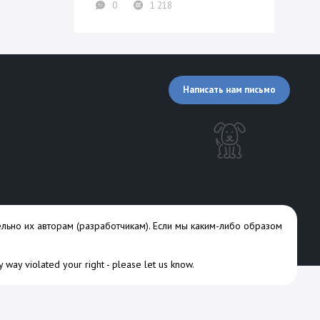
0
1 218
Написать нам письмо
льно их авторам (разработчикам). Если мы каким-либо образом
ny way violated your right -
please let us know
.