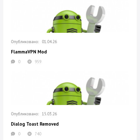
01.04.26
FlammaVPN Mod
0
959
15.03.26
Dialog Toast Removed
0
740