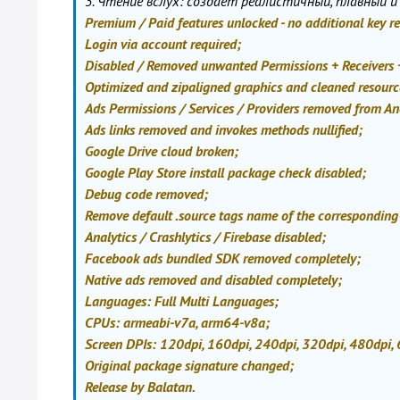
3. Чтение вслух: создает реалистичный, плавный и
Premium / Paid features unlocked - no additional key r
Login via account required;
Disabled / Removed unwanted Permissions + Receivers +
Optimized and zipaligned graphics and cleaned resource
Ads Permissions / Services / Providers removed from A
Ads links removed and invokes methods nullified;
Google Drive cloud broken;
Google Play Store install package check disabled;
Debug code removed;
Remove default .source tags name of the corresponding j
Analytics / Crashlytics / Firebase disabled;
Facebook ads bundled SDK removed completely;
Native ads removed and disabled completely;
Languages: Full Multi Languages;
CPUs: armeabi-v7a, arm64-v8a;
Screen DPIs: 120dpi, 160dpi, 240dpi, 320dpi, 480dpi,
Original package signature changed;
Release by Balatan.