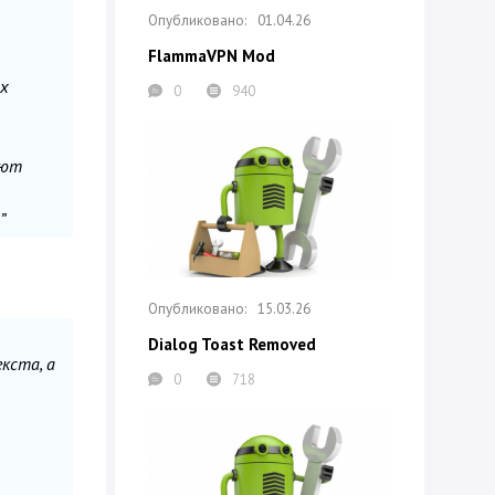
01.04.26
FlammaVPN Mod
ых
0
940
уют
”
15.03.26
Dialog Toast Removed
кста, а
0
718