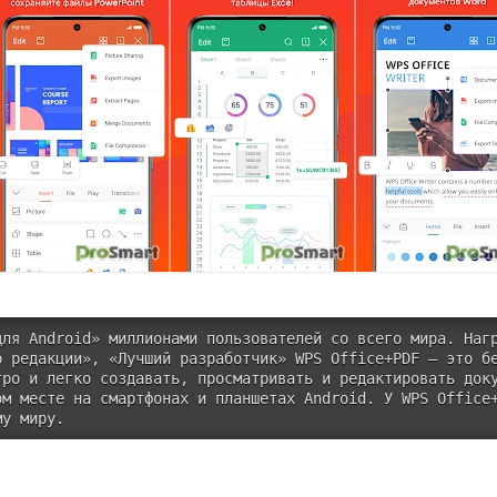
для Android» миллионами пользователей со всего мира. Наг
р редакции», «Лучший разработчик» WPS Office+PDF — это б
ро и легко создавать, просматривать и редактировать доку
ом месте на смартфонах и планшетах Android. У WPS Office
му миру. 