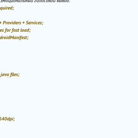
 эмоциональный голосовой вывод.
equired;
 Providers + Services;
s for fast load;
ndroidManifest;
ava files;
 640dpi;