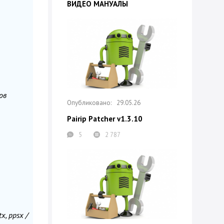
ВИДЕО МАНУАЛЫ
ов
29.05.26
Pairip Patcher v1.3.10
5
2 787
tx, ppsx /