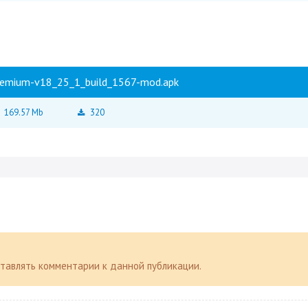
remium-v18_25_1_build_1567-mod.apk
169.57 Mb
320
оставлять комментарии к данной публикации.