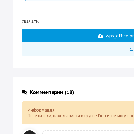
СКАЧАТЬ:
wps_office-p
Комментарии (18)
Информация
Посетители, находящиеся в группе
Гости
, не могут 