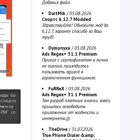
Добавил файл.
DartMik
/
05.08.2026
Спортс 6.12.7 Modded
:
Здравствуйте! Обновите мод до
6.12.7, заранее спасибо за Ваш
труд!
Dymonyxx
/
05.08.2026
Ads Regex+ 31.1 Premium
:
Прикол с сертификатом я лично
не оценил, приходилось
пользовать aguard в
ограниченном функционле.
FuRReX
/
05.08.2026
Ads Regex+ 31.1 Premium
:
рады Go
Там разраб платные кнопки завёз,
есплатн
пришлось освободить
менты 
приложение от жадности и
+PDF се
интернета.)))
TheDrive
/
31.07.2026
True Phone Dialer &amp;