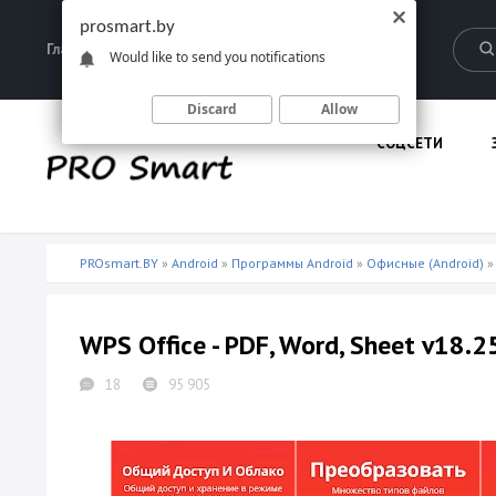
prosmart.by
Главная
Запрещенные материалы
Would like to send you notifications
Discard
Allow
СОЦСЕТИ
PROsmart.BY
»
Android
»
Программы Android
»
Офисные (Android)
»
WPS Office - PDF, Word, Sheet v18.2
18
95 905