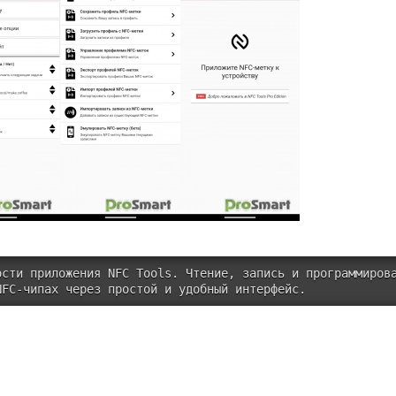
ости приложения NFC Tools. Чтение, запись и программиров
NFC-чипах через простой и удобный интерфейс.