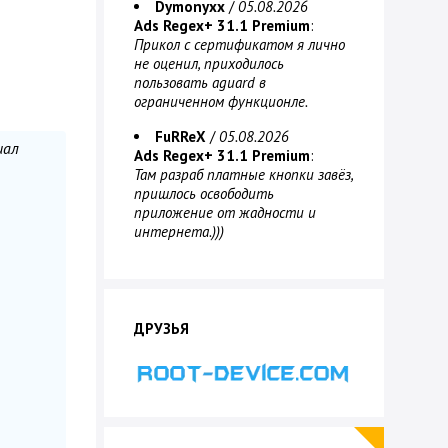
Dymonyxx
/
05.08.2026
Ads Regex+ 31.1 Premium
:
Прикол с сертификатом я лично
не оценил, приходилось
пользовать aguard в
ограниченном функционле.
FuRReX
/
05.08.2026
иал
Ads Regex+ 31.1 Premium
:
Там разраб платные кнопки завёз,
пришлось освободить
приложение от жадности и
интернета.)))
ДРУЗЬЯ