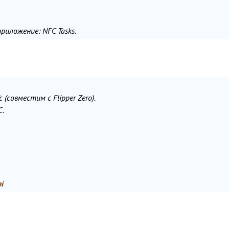
риложение: NFC Tasks.
c (совместим с Flipper Zero).
C.
pi