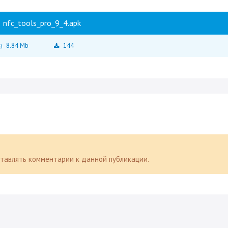
nfc_tools_pro_9_4.apk
8.84 Mb
144
оставлять комментарии к данной публикации.