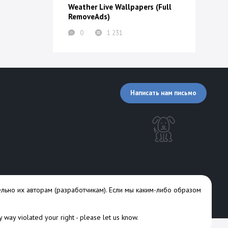
Weather Live Wallpapers (Full
RemoveAds)
0
1 231
Написать нам письмо
льно их авторам (разработчикам). Если мы каким-либо образом
ny way violated your right -
please let us know
.