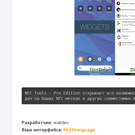
NFC Tools - Pro Edition открывает все возможн
дач на Ваших NFC-метках и других совместимых 
Разработчик:
wakdev
Язык интерфейса:
Multilanguage