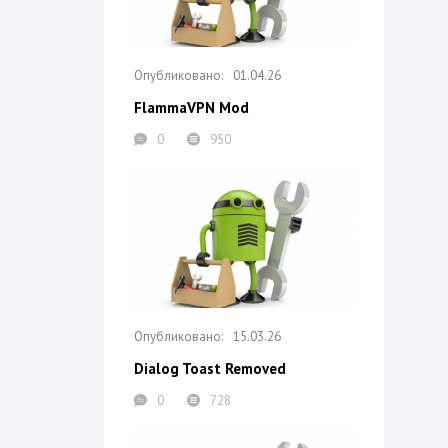
01.04.26
FlammaVPN Mod
0
950
15.03.26
Dialog Toast Removed
0
728