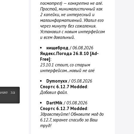
посмотрел) — конкретно не алё.
Простой, минималистичный как
2 копейки, не интересный и
малоинформативный. Удалил его
через минуту без сожаления.
Установил с новым интерфейсом
и всем довольный.
нищеброд
/
06.08.2026
Яндекс.Погода 26.8.10 [Ad-
Free]
:
23.10.1 стоит, со старым
интерфейсом...новый не алё
Dymonyxx
/
05.08.2026
Спортс 6.12.7 Modded
:
Добавил файл.
ание за
DartMik
/
05.08.2026
Спортс 6.12.7 Modded
:
Здравствуйте! Обновите мод до
6.12.7, заранее спасибо за Ваш
труд!