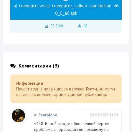
ai_translate_voice_translator_talkao_translation_46
0_0_a6.apk
55.5 Mb
68
Комментарии (3)
Информация
Посетители, находящиеся в группе
Гости
, не могут
оставлять комментарии к данной публикации.
#
Scorpiono
02.04.2026 21:21
v438. В этой, вроде обновлённой версии
проблема с переводом по прежнему не