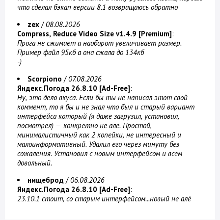
что сделал бэкап версии 8.1 возвращаюсь обратно
zex
/
08.08.2026
Compress, Reduce Video Size v1.4.9 [Premium]
:
Прога не сжимает а наоборот увеличивает размер.
Пример файл 95кб а она сжала до 134кб
-)
Scorpiono
/
07.08.2026
Яндекс.Погода 26.8.10 [Ad-Free]
:
Ну, это дело вкуса. Если бы ты не написал этот свой
коммент, то я бы и не знал что был и старый вариант
интерфейса который (я даже загрузил, установил,
посмотрел) — конкретно не алё. Простой,
минималистичный как 2 копейки, не интересный и
малоинформативный. Удалил его через минуту без
сожаления. Установил с новым интерфейсом и всем
довольный.
нищеброд
/
06.08.2026
Яндекс.Погода 26.8.10 [Ad-Free]
:
23.10.1 стоит, со старым интерфейсом...новый не алё