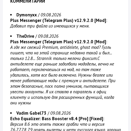
КОММЕНИТАРИИ
Dymonyxx
/
09.08.2026
Plus Messenger (Telegram Plus) v12.9.2.0 [Mod]
:
Добавил три файла из имеющихся у меня.
TheDrive
/
09.08.2026
Plus Messenger (Telegram Plus) v12.9.2.0 [Mod]
:
А где же свежий Premium, antidelete, ghost mod? Гугль
пишет, что на этой странице недавно такой и был...
только 12.8... Strannik только мелочи фиксит.С
антиделете еще раньше задолбали мододелы, вечно не
работает, перключаешься на мод, но там тоже
удалилось, хотя все было включено. Нужны беолее или
менее работающие моды с премиум и антиделете. При
этом безопасные, поск полно умников, пытающихся
увести аккаунты. Я их ставлю в параллель к офиц
клиенту и использую для расширенных функций, когда
они нужны
Vadim Gabel73
/
09.08.2026
Echo Equalizer: Bass Booster v8.4 [Pro] [Fixed]
:
Версия 8.6 это опять также грабли что и версия
7.6.7.7.7.8 7.9 опять вылеты и нету русского языка, хорошо