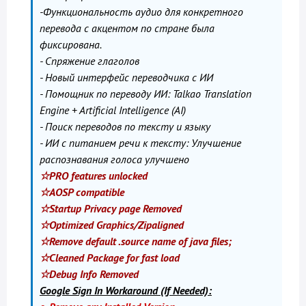
-Функциональность аудио для конкретного
перевода с акцентом по стране была
фиксирована.
- Спряжение глаголов
- Новый интерфейс переводчика с ИИ
- Помощник по переводу ИИ: Talkao Translation
Engine + Artificial Intelligence (AI)
- Поиск переводов по тексту и языку
- ИИ с питанием речи к тексту: Улучшение
распознавания голоса улучшено
☆PRO features unlocked
☆AOSP compatible
☆Startup Privacy page Removed
☆Optimized Graphics/Zipaligned
☆Remove default .source name of java files;
☆Cleaned Package for fast load
☆Debug Info Removed
Google Sign In Workaround (If Needed):