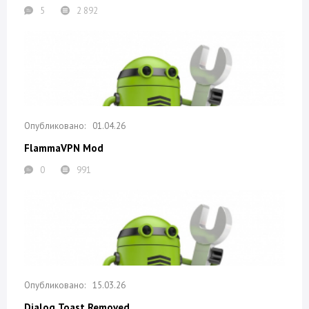
5
2 892
01.04.26
FlammaVPN Mod
0
991
15.03.26
Dialog Toast Removed