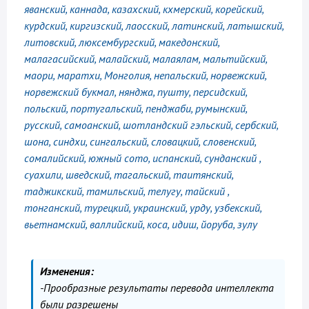
яванский, каннада, казахский, кхмерский, корейский,
курдский, киргизский, лаосский, латинский, латышский,
литовский, люксембургский, македонский,
малагасийский, малайский, малаялам, мальтийский,
маори, маратхи, Монголия, непальский, норвежский,
норвежский букмал, нянджа, пушту, персидский,
польский, португальский, пенджаби, румынский,
русский, самоанский, шотландский гэльский, сербский,
шона, синдхи, сингальский, словацкий, словенский,
сомалийский, южный сото, испанский, сунданский ,
суахили, шведский, тагальский, таитянский,
таджикский, тамильский, телугу, тайский ,
тонганский, турецкий, украинский, урду, узбекский,
вьетнамский, валлийский, коса, идиш, йоруба, зулу
Изменения:
-Прообразные результаты перевода интеллекта
были разрешены