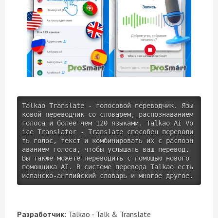
Talkao Translate - голосовой переводчик. Язы
ковой переводчик со словарем, распознаванием 
голоса и более чем 120 языками. Talkao AI Vo
ice Translator - Translate способен переводи
ть голос, текст и комбинировать их с распозн
аванием голоса, чтобы услышать ваш перевод. 
Вы также можете переводить с помощью нового 
помощника AI. В системе перевода Talkao есть 
испанско-английский словарь и многое другое.
Разработчик:
Talkao - Talk & Translate