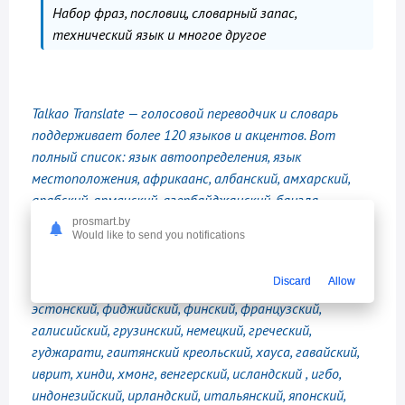
Набор фраз, пословиц, словарный запас,
технический язык и многое другое
Talkao Translate — голосовой переводчик и словарь
поддерживает более 120 языков и акцентов. Вот
полный список: язык автоопределения, язык
местоположения, африкаанс, албанский, амхарский,
арабский, армянский, азербайджанский, бангла,
баскский, белорусский, боснийский, болгарский,
prosmart.by
Would like to send you notifications
бирманский, кантонский, каталанский, кебуано,
китайский, корсиканский, хорватский, чешский,
Discard
Allow
датский, голландский, английский, эсперанто,
эстонский, фиджийский, финский, французский,
галисийский, грузинский, немецкий, греческий,
гуджарати, гаитянский креольский, хауса, гавайский,
иврит, хинди, хмонг, венгерский, исландский , игбо,
индонезийский, ирландский, итальянский, японский,