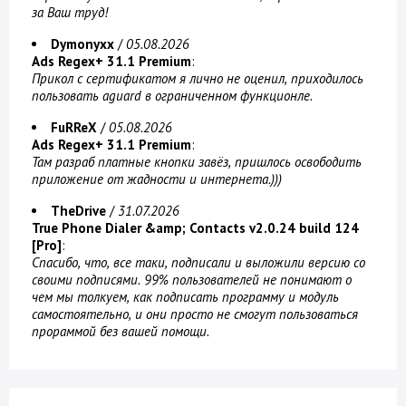
за Ваш труд!
Dymonyxx
/
05.08.2026
Ads Regex+ 31.1 Premium
:
Прикол с сертификатом я лично не оценил, приходилось
пользовать aguard в ограниченном функционле.
FuRReX
/
05.08.2026
Ads Regex+ 31.1 Premium
:
Там разраб платные кнопки завёз, пришлось освободить
приложение от жадности и интернета.)))
TheDrive
/
31.07.2026
True Phone Dialer &amp; Contacts v2.0.24 build 124
[Pro]
:
Спасибо, что, все таки, подписали и выложили версию со
своими подписями. 99% пользователей не понимают о
чем мы толкуем, как подписать программу и модуль
самостоятельно, и они просто не смогут пользоваться
прораммой без вашей помощи.