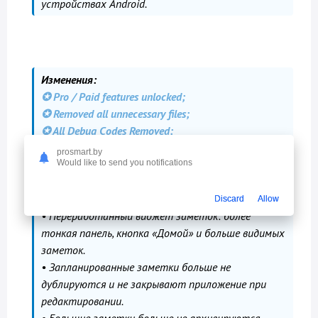
устройствах Android.
Изменения:
✪ Pro / Paid features unlocked;
✪ Removed all unnecessary files;
✪ All Debug Codes Removed;
✪ Languages: Full Multi Languages;
prosmart.by
Would like to send you notifications
✪ CPUs: armeabi-v7a, arm64-v8a;
➥ Modded By TRUMods
Что нового:
Discard
Allow
• Переработанный виджет заметок: более
тонкая панель, кнопка «Домой» и больше видимых
заметок.
• Запланированные заметки больше не
дублируются и не закрывают приложение при
редактировании.