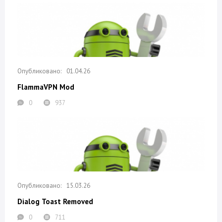
01.04.26
FlammaVPN Mod
0
937
15.03.26
Dialog Toast Removed
0
711