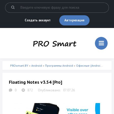
Авторизация
Создать аккаунт
PROsmart.BY
»
Android
»
Программы Android
»
Офисные (Android)
» Float
Floating Notes v3.54 [Pro]
0
872
07.07.26