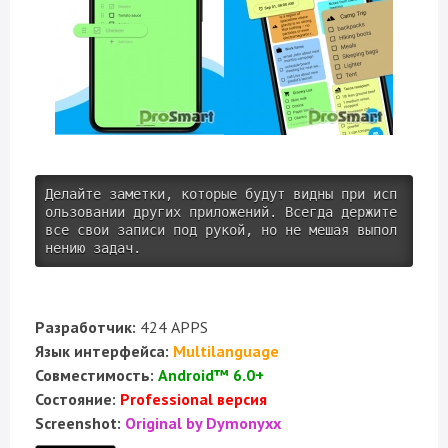
Делайте заметки, которые будут видны при исп
ользовании других приложений. Всегда держите 
все свои записи под рукой, но не мешая выпол
нению задач.
Разработчик:
424 APPS
Язык интерфейса:
Multilanguage
Совместимость:
Android™ 6.0+
Состояние:
Professional версия
Screenshot:
Original by Dymonyxx