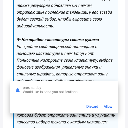
также регулярно обновляемым темам,
отражающим последние тенденции, у вас всегда
будет свежий выбор, чтобы выразить свою
индивидуальность.
✨ Настройка клавиатуры своими руками
Раскройте свой творческий потенциал с
помощью клавиатуры и тем Emoji Font.
Полностью настройте свою клавиатуру, выбрав
фоновые изображения, уникальные значки и
стильные шрифты, которые отражают вашу
индивидуальность. Добавьте эффекты
динамического набора текста для более
prosmart.by
Would like to send you notifications
эффективного нажатия клавиш. Благодаря
бесконечным возможностям персонализации
Discard
Allow
создайте клавиатуру с уникальным дизайном,
которая будет отражать ваш стиль и улучшать
качество набора текста с каждым нажатием