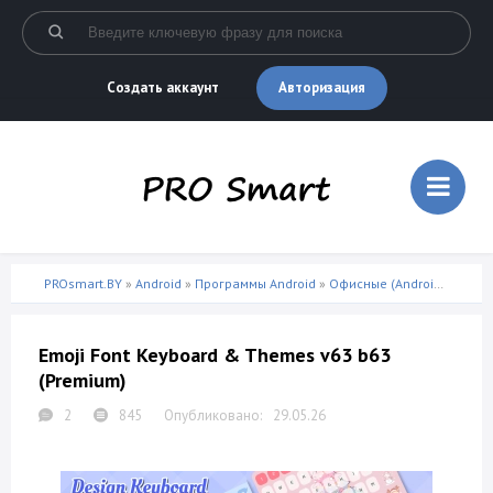
Авторизация
Создать аккаунт
PROsmart.BY
»
Android
»
Программы Android
»
Офисные (Android)
» Emoji
Emoji Font Keyboard & Themes v63 b63
(Premium)
2
845
29.05.26