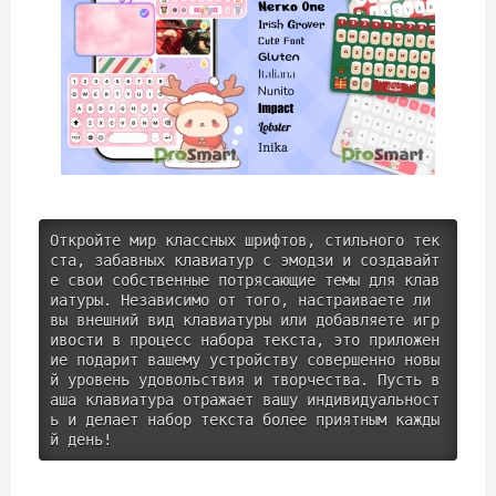
Откройте мир классных шрифтов, стильного тек
ста, забавных клавиатур с эмодзи и создавайт
е свои собственные потрясающие темы для клав
иатуры. Независимо от того, настраиваете ли 
вы внешний вид клавиатуры или добавляете игр
ивости в процесс набора текста, это приложен
ие подарит вашему устройству совершенно новы
й уровень удовольствия и творчества. Пусть в
аша клавиатура отражает вашу индивидуальност
ь и делает набор текста более приятным кажды
й день!