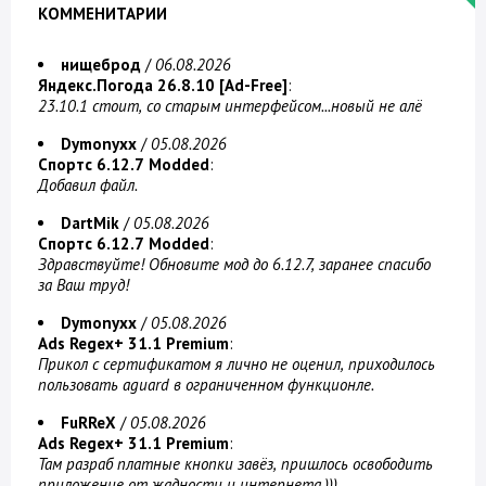
КОММЕНИТАРИИ
нищеброд
/
06.08.2026
Яндекс.Погода 26.8.10 [Ad-Free]
:
23.10.1 стоит, со старым интерфейсом...новый не алё
Dymonyxx
/
05.08.2026
Спортс 6.12.7 Modded
:
Добавил файл.
DartMik
/
05.08.2026
Спортс 6.12.7 Modded
:
Здравствуйте! Обновите мод до 6.12.7, заранее спасибо
за Ваш труд!
Dymonyxx
/
05.08.2026
Ads Regex+ 31.1 Premium
:
Прикол с сертификатом я лично не оценил, приходилось
пользовать aguard в ограниченном функционле.
FuRReX
/
05.08.2026
Ads Regex+ 31.1 Premium
:
Там разраб платные кнопки завёз, пришлось освободить
приложение от жадности и интернета.)))