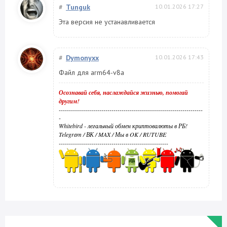
#
Tunguk
10.01.2026 17:27
Эта версия не устанавливается
#
Dymonyxx
10.01.2026 17:43
Файл для arm64-v8a
Осознавай себя, наслаждайся жизнью, помогай
другим!
-----------------------------------------------------------------------
-
Whitebird - легальный обмен криптовалюты в РБ!
Telegram
/
ВК
/
MAX
/
Мы в OK
/
RUTUBE
------------------------------------------------------