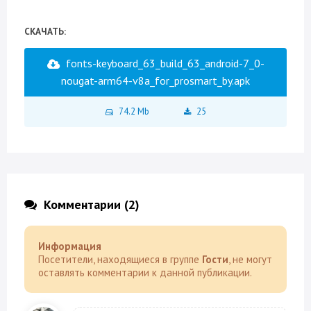
СКАЧАТЬ:
fonts-keyboard_63_build_63_android-7_0-
nougat-arm64-v8a_for_prosmart_by.apk
74.2 Mb
25
Комментарии (2)
Информация
Посетители, находящиеся в группе
Гости
, не могут
оставлять комментарии к данной публикации.