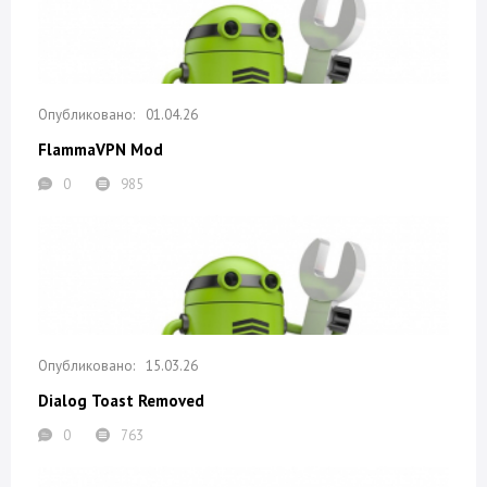
01.04.26
FlammaVPN Mod
0
985
15.03.26
Dialog Toast Removed
0
763