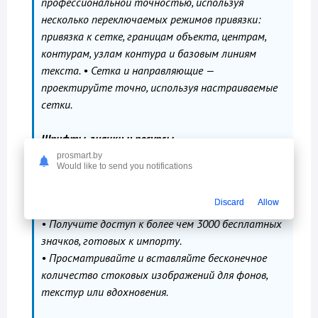
профессиональной точностью, используя
несколько переключаемых режимов привязки:
привязка к сетке, границам объекта, центрам,
контурам, узлам контура и базовым линиям
текста. • Сетка и направляющие —
проектируйте точно, используя настраиваемые
сетки.
Шрифты, значки и ресурсы
• Выбирайте из более чем 1500 встроенных
prosmart.by
Would like to send you notifications
шрифтов или импортируйте собственные.
• Сохраняйте пользовательские стили текста и
Discard
Allow
используйте их в разных проектах.
• Получите доступ к более чем 3000 бесплатных
значков, готовых к импорту.
• Просматривайте и вставляйте бесконечное
количество стоковых изображений для фонов,
текстур или вдохновения.