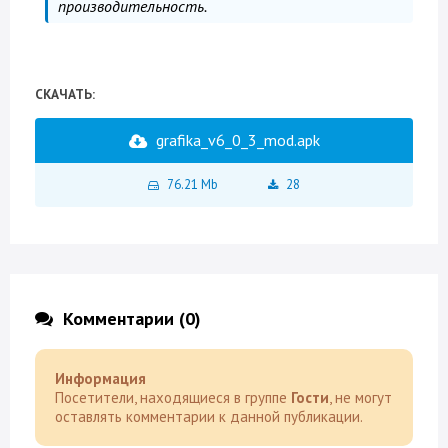
производительность.
СКАЧАТЬ:
grafika_v6_0_3_mod.apk
76.21 Mb
28
Комментарии (0)
Информация
Посетители, находящиеся в группе
Гости
, не могут
оставлять комментарии к данной публикации.