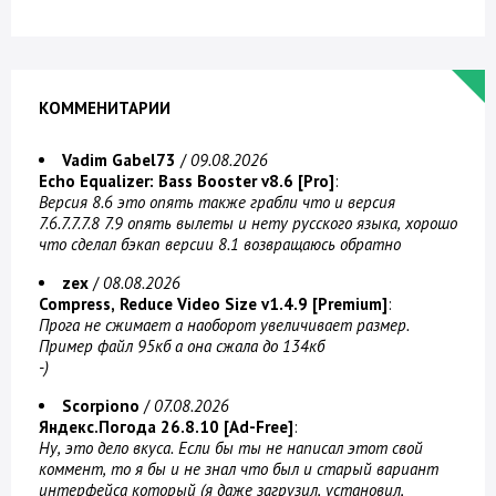
КОММЕНИТАРИИ
Vadim Gabel73
/
09.08.2026
Echo Equalizer: Bass Booster v8.6 [Pro]
:
Версия 8.6 это опять также грабли что и версия
7.6.7.7.7.8 7.9 опять вылеты и нету русского языка, хорошо
что сделал бэкап версии 8.1 возвращаюсь обратно
zex
/
08.08.2026
Compress, Reduce Video Size v1.4.9 [Premium]
:
Прога не сжимает а наоборот увеличивает размер.
Пример файл 95кб а она сжала до 134кб
-)
Scorpiono
/
07.08.2026
Яндекс.Погода 26.8.10 [Ad-Free]
:
Ну, это дело вкуса. Если бы ты не написал этот свой
коммент, то я бы и не знал что был и старый вариант
интерфейса который (я даже загрузил, установил,