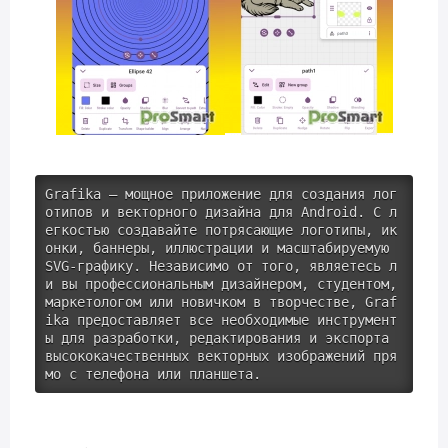
Grafika — мощное приложение для создания лог
отипов и векторного дизайна для Android. С л
егкостью создавайте потрясающие логотипы, ик
онки, баннеры, иллюстрации и масштабируемую 
SVG-графику. Независимо от того, являетесь л
и вы профессиональным дизайнером, студентом, 
маркетологом или новичком в творчестве, Graf
ika предоставляет все необходимые инструмент
ы для разработки, редактирования и экспорта 
высококачественных векторных изображений пря
мо с телефона или планшета.