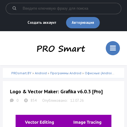
Авторизация
Создать аккаунт
PROsmart.BY
»
Android
»
Программы Android
»
Офисные (Android)
» Logo 
Logo & Vector Maker: Grafika v6.0.3 [Pro]
0
854
12.07.26