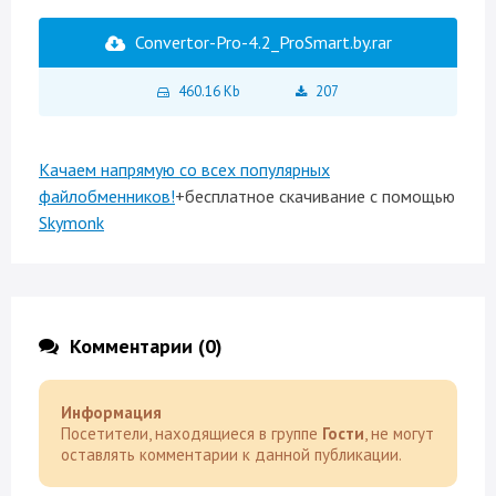
Convertor-Pro-4.2_ProSmart.by.rar
460.16 Kb
207
Качаем напрямую со всех популярных
файлобменников!
+бесплатное скачивание с помощью
Skymonk
Комментарии (0)
Информация
Посетители, находящиеся в группе
Гости
, не могут
оставлять комментарии к данной публикации.