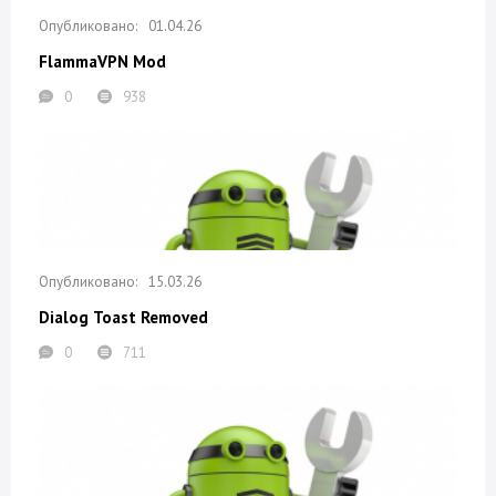
01.04.26
FlammaVPN Mod
0
938
15.03.26
Dialog Toast Removed
0
711