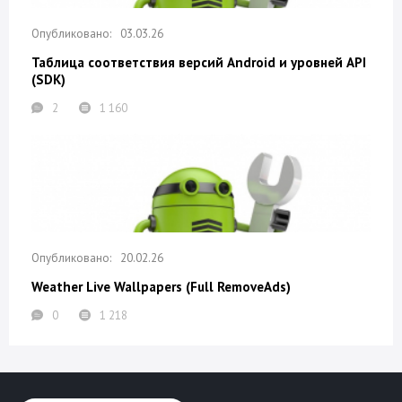
03.03.26
Таблица соответствия версий Android и уровней API
(SDK)
2
1 160
20.02.26
Weather Live Wallpapers (Full RemoveAds)
0
1 218