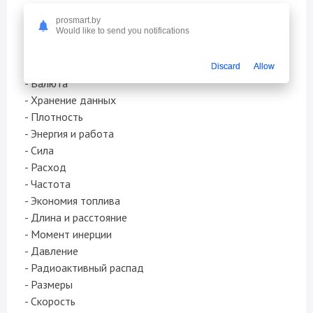
Более 400 единиц в 25 категориях:
prosmart.by
- Ускорение
Would like to send you notifications
- Угол
- Площадь
Discard
Allow
- Валюта
- Хранение данных
- Плотность
- Энергия и работа
- Сила
- Расход
- Частота
- Экономия топлива
- Длина и расстояние
- Момент инерции
- Давление
- Радиоактивный распад
- Размеры
- Скорость