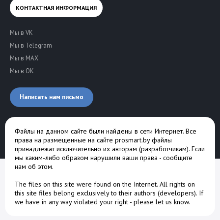
КОНТАКТНАЯ ИНФОРМАЦИЯ
Мы в VK
Мы в Telegram
Мы в MAX
Мы в OK
Написать нам письмо
Файлы на данном сайте были найдены в сети Интернет. Все
права на размещенные на сайте prosmart.by файлы
принадлежат исключительно их авторам (разработчикам). Если
мы каким-либо образом нарушили ваши права -
сообщите
нам об этом
.
The files on this site were found on the Internet. All rights on
this site files belong exclusively to their authors (developers). If
we have in any way violated your right -
please let us know
.