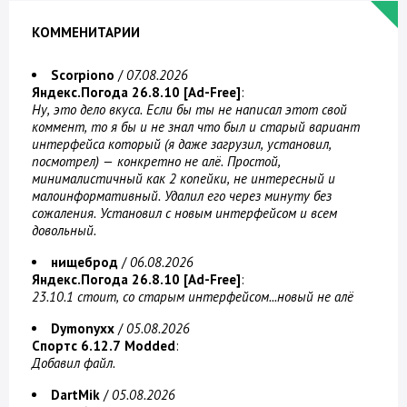
КОММЕНИТАРИИ
Scorpiono
/
07.08.2026
Яндекс.Погода 26.8.10 [Ad-Free]
:
Ну, это дело вкуса. Если бы ты не написал этот свой
коммент, то я бы и не знал что был и старый вариант
интерфейса который (я даже загрузил, установил,
посмотрел) — конкретно не алё. Простой,
минималистичный как 2 копейки, не интересный и
малоинформативный. Удалил его через минуту без
сожаления. Установил с новым интерфейсом и всем
довольный.
нищеброд
/
06.08.2026
Яндекс.Погода 26.8.10 [Ad-Free]
:
23.10.1 стоит, со старым интерфейсом...новый не алё
Dymonyxx
/
05.08.2026
Спортс 6.12.7 Modded
:
Добавил файл.
DartMik
/
05.08.2026