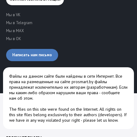
Мы в VK
Мы в Telegram
Мы в MAX
Мы в OK
Написать нам письмо
Файлы на данном сайте были найдены в сети Интернет. Все
права на размещенные на сайте prosmart.by файлы
принадлежат исключительно их авторам (разработчикам). Если
мы каким-либо образом нарушили ваши права -
сообщите
нам об этом
.
The files on this site were found on the Internet. All rights on
this site files belong exclusively to their authors (developers). If
we have in any way violated your right -
please let us know
.