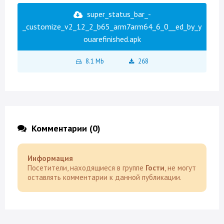
super_status_bar_-
_customize_v2_12_2_b65_arm7arm64_6_0__ed_by_y
ouarefinished.apk
8.1 Mb
268
Комментарии (0)
Информация
Посетители, находящиеся в группе
Гости
, не могут
оставлять комментарии к данной публикации.