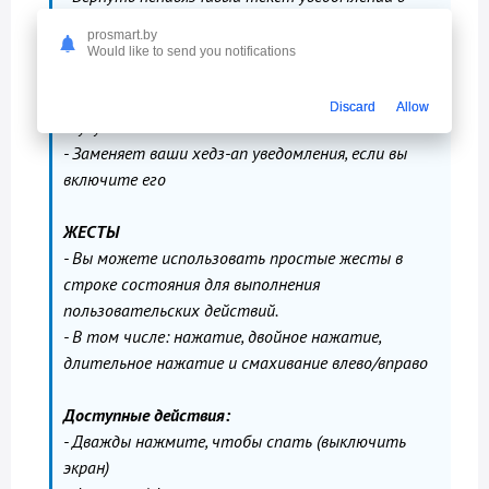
строке состояния.
prosmart.by
- При поступлении нового уведомления оно будет
Would like to send you notifications
отображаться в строке состояния.
- Стиль можно полностью настроить по своему
Discard
Allow
вкусу
- Заменяет ваши хедз-ап уведомления, если вы
включите его
ЖЕСТЫ
- Вы можете использовать простые жесты в
строке состояния для выполнения
пользовательских действий.
- В том числе: нажатие, двойное нажатие,
длительное нажатие и смахивание влево/вправо
Доступные действия:
- Дважды нажмите, чтобы спать (выключить
экран)