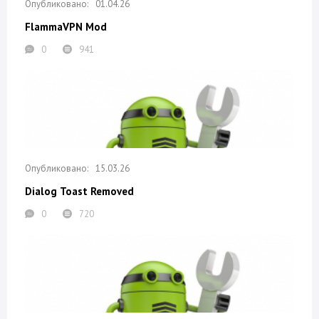
01.04.26
FlammaVPN Mod
0
941
15.03.26
Dialog Toast Removed
0
720