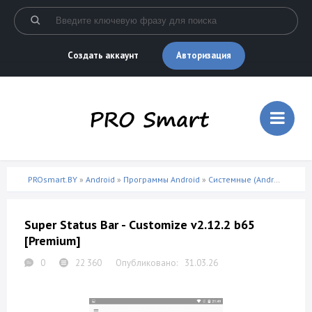
Авторизация
Создать аккаунт
PROsmart.BY
»
Android
»
Программы Android
»
Системные (Android)
» Sup
Super Status Bar - Customize v2.12.2 b65
[Premium]
0
22 360
31.03.26