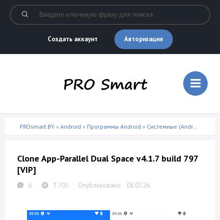
Авторизация
Создать аккаунт
PROsmart.BY
»
Android
»
Программы Android
»
Системные (Android)
» Clon
Clone App-Parallel Dual Space v4.1.7 build 797
[VIP]
6
3 705
08.07.26