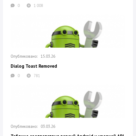
0
1 008
15.03.26
Dialog Toast Removed
0
781
03.03.26