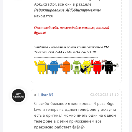
ApkExtractor, все они в разделе
Редактирование APK/Инструменты
находятся.
Осознавай себя, наслаждайся жизнью, помогай
другим!
-----------------------------------------------------------------------
-
Whitebird - легальный обмен криптовалюты в РБ!
Telegram
/
ВК
/
MAX
/
Мы в OK
/
RUTUBE
------------------------------------------------------
#
Likan85
02.09.2025 18:10
Спасибо большое я клонировал 4 раза Bigo
Live и теперь на одном телефоне у аккаунта
есть а оригинал можно иметь один на одном
телефоне а с этим приложением все
прекрасно работает 👍👍👍