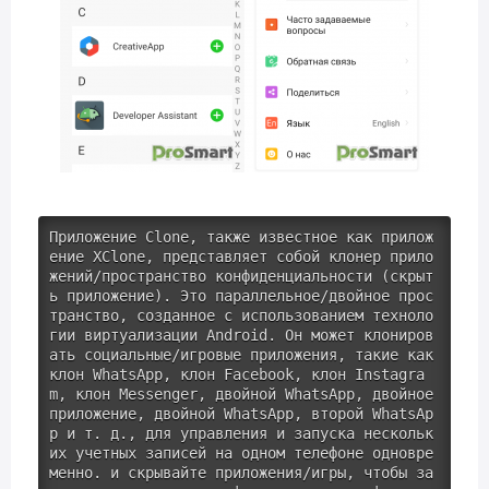
Приложение 
Clone
, также известное как прилож
ение XClone, представляет собой клонер прило
жений/пространство конфиденциальности (скрыт
ь приложение). Это параллельное/двойное прос
транство, созданное с использованием техноло
гии виртуализации Android. Он может клониров
ать социальные/игровые приложения, такие как 
клон WhatsApp, клон Facebook, клон Instagra
m, клон Messenger, двойной WhatsApp, двойное 
приложение, двойной WhatsApp, второй WhatsAp
p и т. д., для управления и запуска нескольк
их учетных записей на одном телефоне одновре
менно. и скрывайте приложения/игры, чтобы за