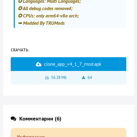
✪ Languages: Multi Languages;
✪ All debug codes removed;
✪ CPUs: only arm64-v8a arch;
➥ Modded By TRUMods
СКАЧАТЬ:
clone_app_v4_1_7_mod.apk
56.28 Mb
64
Комментарии (6)
Информация