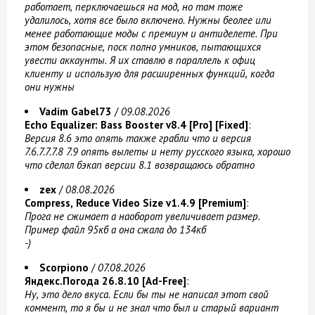
работает, перключаешься на мод, но там тоже
удалилось, хотя все было включено. Нужны беолее или
менее работающие моды с премиум и антиделете. При
этом безопасные, поск полно умников, пытающихся
увести аккаунты. Я их ставлю в параллель к офиц
клиенту и использую для расширенных функций, когда
они нужны
Vadim Gabel73
/
09.08.2026
Echo Equalizer: Bass Booster v8.4 [Pro] [Fixed]
:
Версия 8.6 это опять также грабли что и версия
7.6.7.7.7.8 7.9 опять вылеты и нету русского языка, хорошо
что сделал бэкап версии 8.1 возвращаюсь обратно
zex
/
08.08.2026
Compress, Reduce Video Size v1.4.9 [Premium]
:
Прога не сжимает а наоборот увеличивает размер.
Пример файл 95кб а она сжала до 134кб
-)
Scorpiono
/
07.08.2026
Яндекс.Погода 26.8.10 [Ad-Free]
:
Ну, это дело вкуса. Если бы ты не написал этот свой
коммент, то я бы и не знал что был и старый вариант