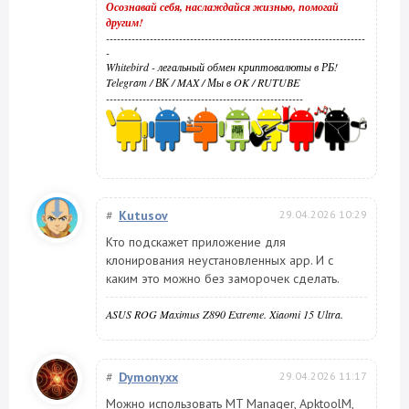
Осознавай себя, наслаждайся жизнью, помогай
другим!
-----------------------------------------------------------------------
-
Whitebird - легальный обмен криптовалюты в РБ!
Telegram
/
ВК
/
MAX
/
Мы в OK
/
RUTUBE
------------------------------------------------------
#
Kutusov
29.04.2026 10:29
Кто подскажет приложение для
клонирования неустановленных app. И с
каким это можно без заморочек сделать.
ASUS ROG Maximus Z890 Extreme. Xiaomi 15 Ultra.
#
Dymonyxx
29.04.2026 11:17
Можно использовать MT Manager, ApktoolM,