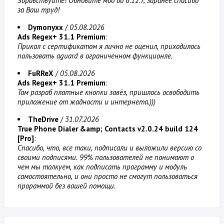
Здравствуйте! Обновите мод до 6.12.7, заранее спасибо
за Ваш труд!
Dymonyxx
/
05.08.2026
Ads Regex+ 31.1 Premium
:
Прикол с сертификатом я лично не оценил, приходилось
пользовать aguard в ограниченном функционле.
FuRReX
/
05.08.2026
Ads Regex+ 31.1 Premium
:
Там разраб платные кнопки завёз, пришлось освободить
приложение от жадности и интернета.)))
TheDrive
/
31.07.2026
True Phone Dialer &amp; Contacts v2.0.24 build 124
[Pro]
:
Спасибо, что, все таки, подписали и выложили версию со
своими подписями. 99% пользователей не понимают о
чем мы толкуем, как подписать программу и модуль
самостоятельно, и они просто не смогут пользоваться
прораммой без вашей помощи.