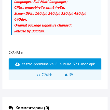
Languages: Full Multi Languages;
CPUs: armeabi-v7a, arm64-v8a;
Screen DPIs: 160dpi, 240dpi, 320dpi, 480dpi,
640dpi;
Original package signature changed;
Release by Balatan.
СКАЧАТЬ:
castro-premium-v4_8_4_build_371-mod.apk
7.26 Mb
59
Комментарии (0)