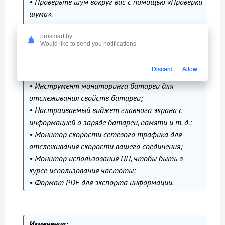
• Проверьте шум вокруг вас с помощью «Проверки
шума».
Премиум-пользователи получат доступ к еще
prosmart.by
Would like to send you notifications
большему количеству функций, таких как:
• Глубокая настройка интерфейса с
Discard
Allow
использованием различных цветов и тем;
• Инструмент мониторинга батареи для
отслеживания свойств батареи;
• Настраиваемый виджет главного экрана с
информацией о заряде батареи, памяти и т. д.;
• Монитор скорости сетевого трафика для
отслеживания скорости вашего соединения;
• Монитор использования ЦП, чтобы быть в
курсе использования частоты;
• Формат PDF для экспорта информации.
Изменения: