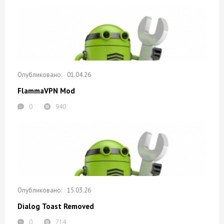
01.04.26
FlammaVPN Mod
0
940
15.03.26
Dialog Toast Removed
0
714