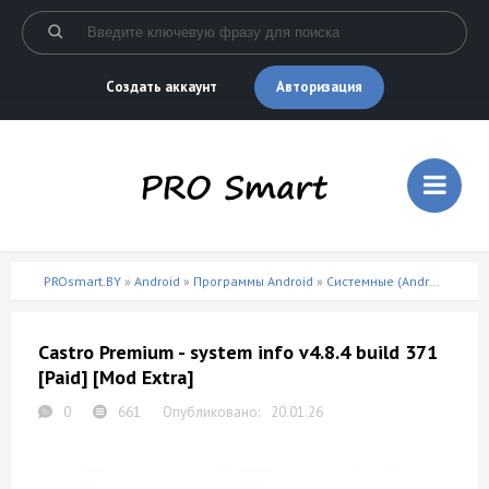
Авторизация
Создать аккаунт
PROsmart.BY
»
Android
»
Программы Android
»
Системные (Android)
» Cast
Castro Premium - system info v4.8.4 build 371
[Paid] [Mod Extra]
0
661
20.01.26