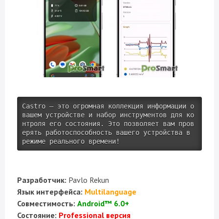
Castro — это огромная коллекция информации о 
вашем устройстве и набор инструментов для ко
нтроля его состояния. Это позволяет вам пров
ерять работоспособность вашего устройства в 
режиме реального времени!
Разработчик:
Pavlo Rekun
Язык интерфейса:
Multilanguage
Совместимость:
Android™ 6.0+
Состояние:
Professional версия