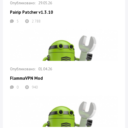
29.05.26
Pairip Patcher v1.3.10
5
2 788
01.04.26
FlammaVPN Mod
0
940