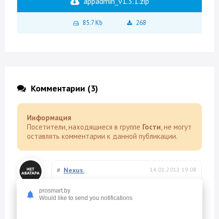
appadmin_v1.3.1.zip
85.7 Kb
268
Комментарии (3)
Информация
Посетители, находящиеся в группе
Гости
, не могут
оставлять комментарии к данной публикации.
#
Nexus.
14.01.2012 19:08
прошиваетесь Atomic модом и таскайте эти
prosmart.by
приложения куда хотите! у меня все на
Would like to send you notifications
флешке!