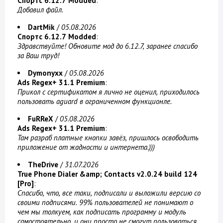
Спортс 6.12.7 Modded
:
Добавил файл.
DartMik
/
05.08.2026
Спортс 6.12.7 Modded
:
Здравствуйте! Обновите мод до 6.12.7, заранее спасибо
за Ваш труд!
Dymonyxx
/
05.08.2026
Ads Regex+ 31.1 Premium
:
Прикол с сертификатом я лично не оценил, приходилось
пользовать aguard в ограниченном функционле.
FuRReX
/
05.08.2026
Ads Regex+ 31.1 Premium
:
Там разраб платные кнопки завёз, пришлось освободить
приложение от жадности и интернета.)))
TheDrive
/
31.07.2026
True Phone Dialer &amp; Contacts v2.0.24 build 124
[Pro]
:
Спасибо, что, все таки, подписали и выложили версию со
своими подписями. 99% пользователей не понимают о
чем мы толкуем, как подписать программу и модуль
самостоятельно, и они просто не смогут пользоваться