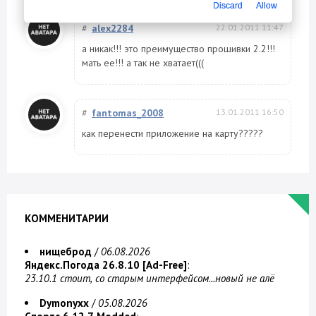
Discard
Allow
#
alex2284
22.01.2011 11:47
а никак!!! это преимущество прошивки 2.2!!!
мать ее!!! а так не хватает(((
#
fantomas_2008
13.01.2011 16:50
как перенести приложение на карту?????
КОММЕНИТАРИИ
нищеброд
/
06.08.2026
Яндекс.Погода 26.8.10 [Ad-Free]
:
23.10.1 стоит, со старым интерфейсом...новый не алё
Dymonyxx
/
05.08.2026