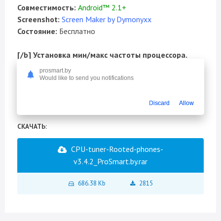
Совместимость:
Android™ 2.1+
Screenshot:
Screen Maker by Dymonyxx
Состояние:
Бесплатно
[/b] Установка мин/макс частоты процессора.
prosmart.by
[b]Изменения:
Would like to send you notifications
- use "on battery" not "screen off" for "screen locked"
- more translations
Discard
Allow
CКАЧАТЬ:
CPU-tuner-Rooted-phones-
v3.4.2_ProSmart.by.rar
686.38 Kb
2815