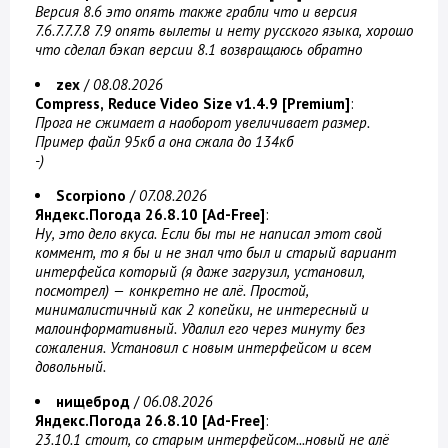
Версия 8.6 это опять также грабли что и версия
7.6.7.7.7.8 7.9 опять вылеты и нету русского языка, хорошо
что сделал бэкап версии 8.1 возвращаюсь обратно
zex
/
08.08.2026
Compress, Reduce Video Size v1.4.9 [Premium]
:
Прога не сжимает а наоборот увеличивает размер.
Пример файл 95кб а она сжала до 134кб
-)
Scorpiono
/
07.08.2026
Яндекс.Погода 26.8.10 [Ad-Free]
:
Ну, это дело вкуса. Если бы ты не написал этот свой
коммент, то я бы и не знал что был и старый вариант
интерфейса который (я даже загрузил, установил,
посмотрел) — конкретно не алё. Простой,
минималистичный как 2 копейки, не интересный и
малоинформативный. Удалил его через минуту без
сожаления. Установил с новым интерфейсом и всем
довольный.
нищеброд
/
06.08.2026
Яндекс.Погода 26.8.10 [Ad-Free]
:
23.10.1 стоит, со старым интерфейсом...новый не алё