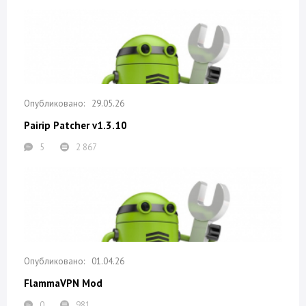
29.05.26
Pairip Patcher v1.3.10
5
2 867
01.04.26
FlammaVPN Mod
0
981