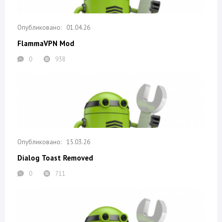
01.04.26
FlammaVPN Mod
0
938
15.03.26
Dialog Toast Removed
0
711