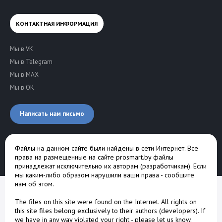
КОНТАКТНАЯ ИНФОРМАЦИЯ
Мы в VK
Мы в Telegram
Мы в MAX
Мы в OK
Написать нам письмо
Файлы на данном сайте были найдены в сети Интернет. Все
права на размещенные на сайте prosmart.by файлы
принадлежат исключительно их авторам (разработчикам). Если
мы каким-либо образом нарушили ваши права -
сообщите
нам об этом
.
The files on this site were found on the Internet. All rights on
this site files belong exclusively to their authors (developers). If
we have in any way violated your right -
please let us know
.