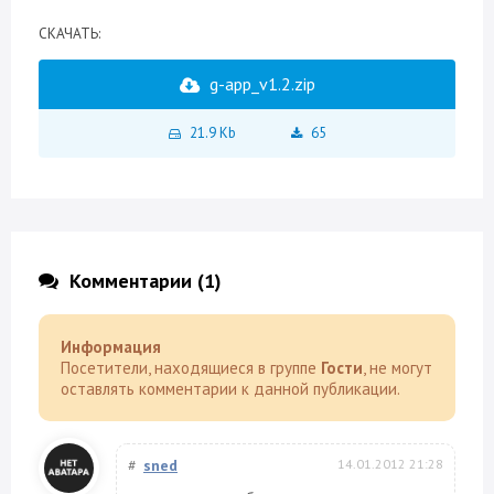
CКАЧАТЬ:
g-app_v1.2.zip
21.9 Kb
65
Комментарии (1)
Информация
Посетители, находящиеся в группе
Гости
, не могут
оставлять комментарии к данной публикации.
#
sned
14.01.2012 21:28