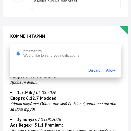
у меня оно не работает.
КОММЕНИТАРИИ
нищеброд
/
06.08.2026
prosmart.by
Яндекс.Погода 26.8.10 [Ad-Free]
:
Would like to send you notifications
23.10.1 стоит, со старым интерфейсом...новый не алё
Discard
Allow
Dymonyxx
/
05.08.2026
Спортс 6.12.7 Modded
:
Добавил файл.
DartMik
/
05.08.2026
Спортс 6.12.7 Modded
:
Здравствуйте! Обновите мод до 6.12.7, заранее спасибо
за Ваш труд!
Dymonyxx
/
05.08.2026
Ads Regex+ 31.1 Premium
:
Прикол с сертификатом я лично не оценил, приходилось