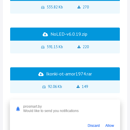
535.82 Kb
270
NoLED-v6.0.19.zip
591.15 Kb
220
Ikonki-ot-amor1974.rar
92.06 Kb
149
prosmart.by
Would like to send you notifications
NoLED-Weather-v0.8.rar
Discard
Allow
2.49 Kb
113