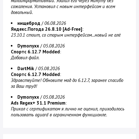
малоинформативный. Удалил его через минуту без
сожаления. Установил с новым интерфейсом и всем
довольный.
нищеброд
/
06.08.2026
Яндекс.Погода 26.8.10 [Ad-Free]
:
23.10.1 стоит, со старым интерфейсом...новый не алё
Dymonyxx
/
05.08.2026
Спортс 6.12.7 Modded
:
Добавил файл.
DartMik
/
05.08.2026
Спортс 6.12.7 Modded
:
Здравствуйте! Обновите мод до 6.12.7, заранее спасибо
за Ваш труд!
Dymonyxx
/
05.08.2026
Ads Regex+ 31.1 Premium
:
Прикол с сертификатом я лично не оценил, приходилось
пользовать aguard в ограниченном функционле.