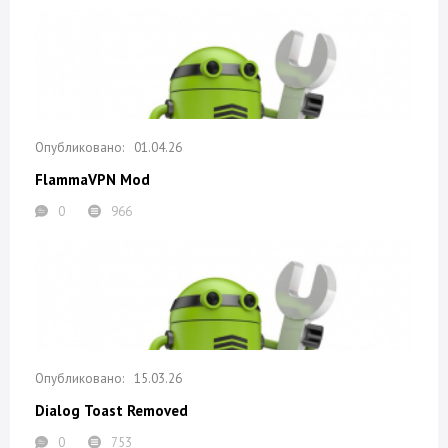
01.04.26
FlammaVPN Mod
0
966
15.03.26
Dialog Toast Removed
0
753