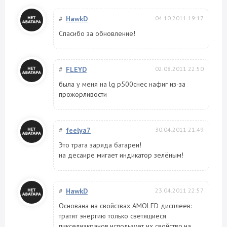
#
HawkD
04.10.2011 19:17
Спасибо за обновление!
#
FLEYD
02.08.2011 22:50
была у меня на lg p500снес нафиг из-за
прожорливости
#
feelya7
30.04.2011 21:49
Это трата заряда батареи!
на десаире мигает индикатор зелёным!
#
HawkD
23.04.2011 22:57
Основана на свойствах AMOLED дисплеев:
тратят энергию только светящиеся
пикселиэкранов,использует их свойство,на