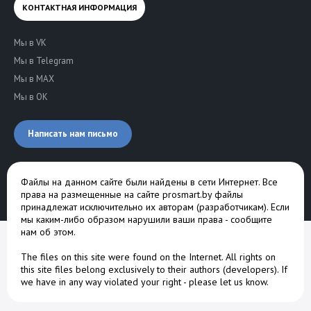
КОНТАКТНАЯ ИНФОРМАЦИЯ
Мы в VK
Мы в Telegram
Мы в MAX
Мы в OK
Написать нам письмо
Файлы на данном сайте были найдены в сети Интернет. Все
права на размещенные на сайте prosmart.by файлы
принадлежат исключительно их авторам (разработчикам). Если
мы каким-либо образом нарушили ваши права -
сообщите
нам об этом
.
The files on this site were found on the Internet. All rights on
this site files belong exclusively to their authors (developers). If
we have in any way violated your right -
please let us know
.