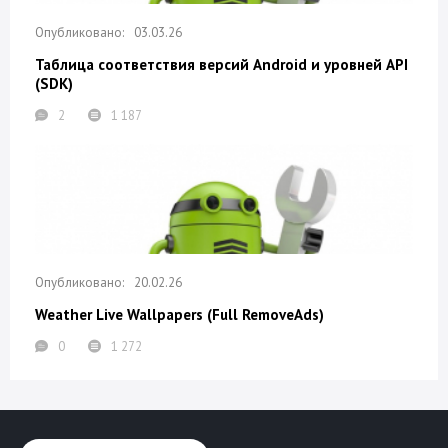
03.03.26
Таблица соответствия версий Android и уровней API
(SDK)
2
1 187
20.02.26
Weather Live Wallpapers (Full RemoveAds)
0
1 272