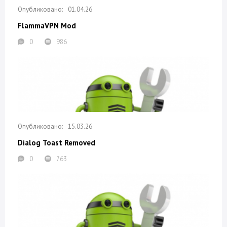
01.04.26
FlammaVPN Mod
0
986
15.03.26
Dialog Toast Removed
0
763