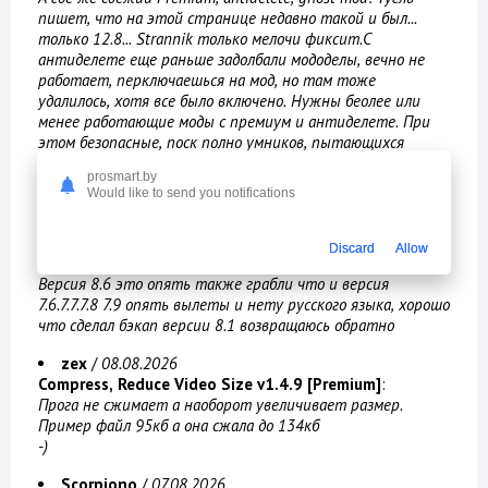
пишет, что на этой странице недавно такой и был...
только 12.8... Strannik только мелочи фиксит.С
антиделете еще раньше задолбали мододелы, вечно не
работает, перключаешься на мод, но там тоже
удалилось, хотя все было включено. Нужны беолее или
менее работающие моды с премиум и антиделете. При
этом безопасные, поск полно умников, пытающихся
увести аккаунты. Я их ставлю в параллель к офиц
prosmart.by
клиенту и использую для расширенных функций, когда
Would like to send you notifications
они нужны
Vadim Gabel73
/
09.08.2026
Discard
Allow
Echo Equalizer: Bass Booster v8.4 [Pro] [Fixed]
:
Версия 8.6 это опять также грабли что и версия
7.6.7.7.7.8 7.9 опять вылеты и нету русского языка, хорошо
что сделал бэкап версии 8.1 возвращаюсь обратно
zex
/
08.08.2026
Compress, Reduce Video Size v1.4.9 [Premium]
:
Прога не сжимает а наоборот увеличивает размер.
Пример файл 95кб а она сжала до 134кб
-)
Scorpiono
/
07.08.2026