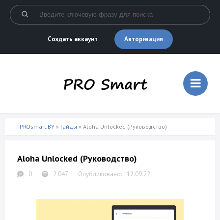
Авторизация
Создать аккаунт
PROsmart.BY
»
Гайды
» Aloha Unlocked (Руководство)
Aloha Unlocked (Руководство)
0
2 047
12.09.22