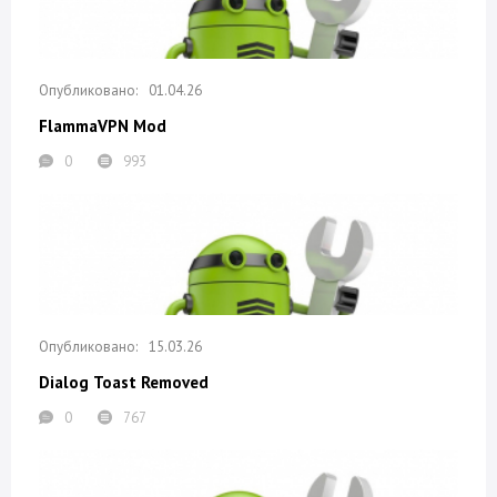
01.04.26
FlammaVPN Mod
0
993
15.03.26
Dialog Toast Removed
0
767