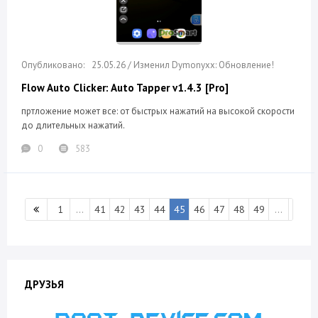
25.05.26 / Изменил Dymonyxx: Обновление!
Flow Auto Clicker: Auto Tapper v1.4.3 [Pro]
пртложение может все: от быстрых нажатий на высокой скорости
до длительных нажатий.
0
583
1
...
41
42
43
44
45
46
47
48
49
...
301
ДРУЗЬЯ