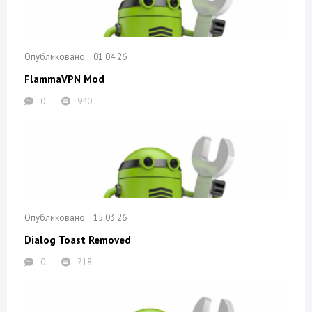
01.04.26
FlammaVPN Mod
0
940
15.03.26
Dialog Toast Removed
0
718