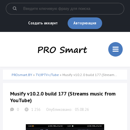
Авторизация
Создать аккаунт
PROsmart.BY
»
TV/IPTV+/Tube
» Musify v10.2.0 build 177 (Streams music from YouTube)
Musify v10.2.0 build 177 (Streams music from
YouTube)
0
1 256
05.08.26