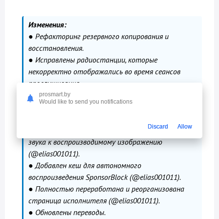
Изменения:
● Рефакторинг резервного копирования и
восстановления.
● Исправлены радиостанции, которые
некорректно отображались во время сеансов
прослушивания.
● Добавлено 7 новых радиостанций.
prosmart.by
Would like to send you notifications
● Улучшенная поддержка Android Auto (не
тестировалось).
Discard
Allow
● Добавлен дополнительный значок качества
звука к воспроизводимому изображению
(@elias001011).
● Добавлен кеш для автономного
воспроизведения SponsorBlock (@elias001011).
● Полностью переработана и реорганизована
страница исполнителя (@elias001011).
● Обновлены переводы.