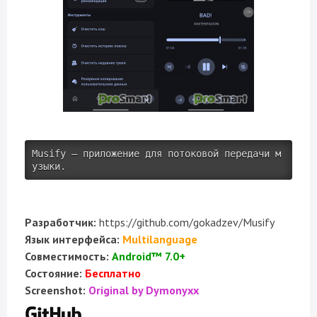
Musify — приложение для потоковой передачи м
узыки. 
Разработчик:
https://github.com/gokadzev/Musify
Язык интерфейса:
Multilanguage
Совместимость:
Android™ 7.0+
Состояние:
Бесплатно
Screenshot:
Original by Dymonyxx