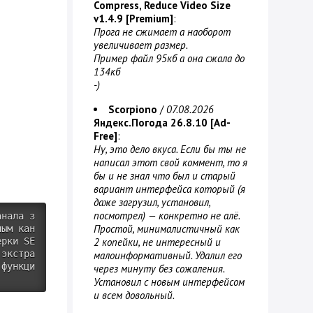
Compress, Reduce Video Size
v1.4.9 [Premium]
:
Прога не сжимает а наоборот
увеличивает размер.
Пример файл 95кб а она сжала до
134кб
-)
Scorpiono
/
07.08.2026
Яндекс.Погода 26.8.10 [Ad-
Free]
:
Ну, это дело вкуса. Если бы ты не
написал этот свой коммент, то я
бы и не знал что был и старый
вариант интерфейса который (я
даже загрузил, установил,
посмотрел) — конкретно не алё.
анала з
Простой, минималистичный как
ным кан
ерки SE
2 копейки, не интересный и
 экстра
малоинформативный. Удалил его
 функци
через минуту без сожаления.
Установил с новым интерфейсом
и всем довольный.