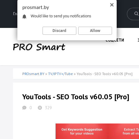
prosmart.by
Главная
Запрещенные материалы
Would like to send you notifications
Discard
Allow
СОЦСЕТИ
PROsmart.BY
»
TV/IPTV+/Tube
» YouTools - SEO Tools v60.05 [Pro]
YouTools - SEO Tools v60.05 [Pro]
0
329