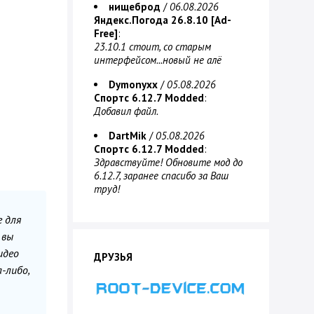
нищеброд
/
06.08.2026
Яндекс.Погода 26.8.10 [Ad-
Free]
:
23.10.1 стоит, со старым
интерфейсом...новый не алё
Dymonyxx
/
05.08.2026
Спортс 6.12.7 Modded
:
Добавил файл.
DartMik
/
05.08.2026
Спортс 6.12.7 Modded
:
Здравствуйте! Обновите мод до
6.12.7, заранее спасибо за Ваш
труд!
е для
 вы
идео
ДРУЗЬЯ
-либо,