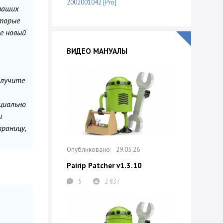
2002001042 [Pro]
ваших
оторые
е новый
ВИДЕО МАНУАЛЫ
олучите
циально
и
траницу,
29.05.26
Pairip Patcher v1.3.10
5
2 837