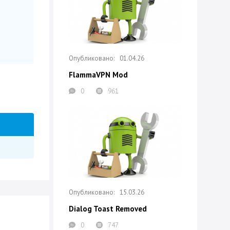
01.04.26
FlammaVPN Mod
0
961
15.03.26
Dialog Toast Removed
0
747