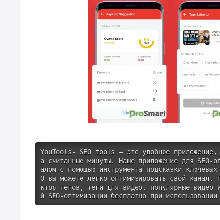
YouTools- SEO tools — это удобное приложение,
а считанные минуты. Наше приложение для SEO-о
алом с помощью инструмента подсказки ключевых
O вы можете легко оптимизировать свой канал. 
ктор тегов, теги для видео, популярные видео 
й SEO-оптимизации бесплатно при использовании