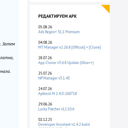
РЕДАКТИРУЕМ APK
05.08.26
Ads Regex+ 31.1 Premium
04.08.26
. Затем
MT Manager v2.26.8 [Official] + [Clone]
платно,
28.07.26
App Cloner v3.6.8 Update (Ultra++)
нала.
25.07.26
NP Manager v3.1.43
24.07.26
Apktool M 2.4.0-260718
29.06.26
Lucky Patcher v12.10.6
02.12.25
Developer Assistant v1.4.2 build