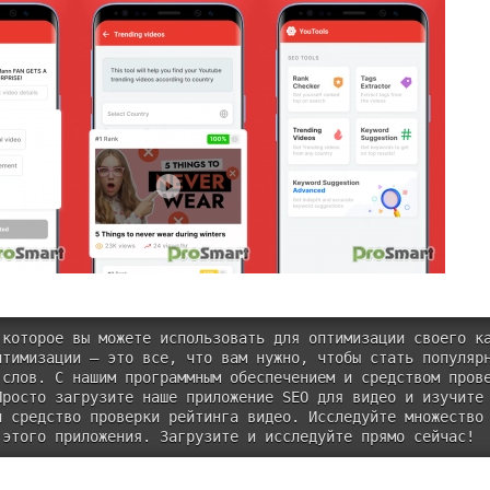
 которое вы можете использовать для оптимизации своего к
птимизации — это все, что вам нужно, чтобы стать популяр
 слов. С нашим программным обеспечением и средством пров
Просто загрузите наше приложение SEO для видео и изучите
и средство проверки рейтинга видео. Исследуйте множество
 этого приложения. Загрузите и исследуйте прямо сейчас!