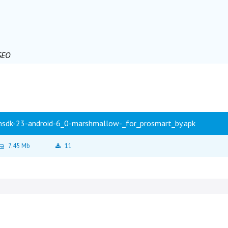
SEO
sdk-23-android-6_0-marshmallow-_for_prosmart_by.apk
7.45 Mb
11