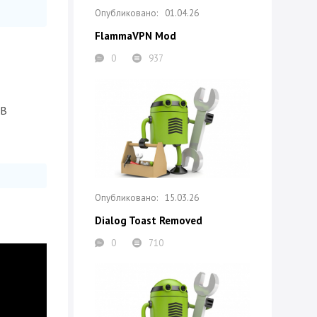
01.04.26
FlammaVPN Mod
0
937
DB
15.03.26
Dialog Toast Removed
0
710