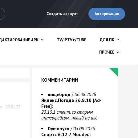
Авторизация
Создать аккаунт
ДАКТИРОВАНИЕ APK
TV/IPTV+/TUBE
ДЛЯ ПК
ПРОЧЕЕ
КОММЕНИТАРИИ
нищеброд
/
06.08.2026
Яндекс.Погода 26.8.10 [Ad-
Free]
:
29.01.25
23.10.1 стоит, со старым
интерфейсом...новый не алё
Dymonyxx
/
05.08.2026
Спортс 6.12.7 Modded
: