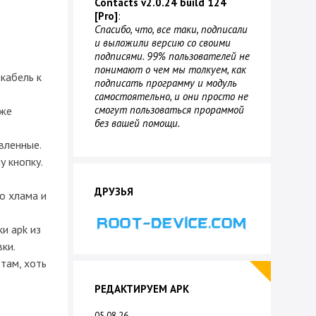
Contacts v2.0.24 build 124
[Pro]
:
Спасибо, что, все таки, подписали
и выложили версию со своими
подписями. 99% пользователей не
понимают о чем мы толкуем, как
-кабель к
подписать программу и модуль
самостоятельно, и они просто не
смогут пользоваться прораммой
аже
без вашей помощи.
вленные.
 кнопку.
ДРУЗЬЯ
о хлама и
и apk из
ки.
там, хоть
РЕДАКТИРУЕМ APK
05.08.26