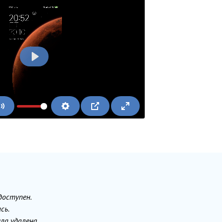
Воспроизвести
доступен.
сь.
ла удалена.