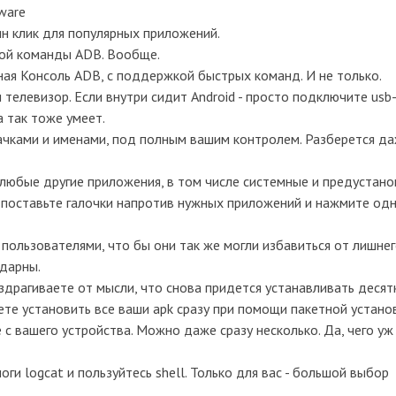
ware
н клик для популярных приложений.
ной команды ADB. Вообще.
ная Консоль ADB, с поддержкой быстрых команд. И не только.
телевизор. Если внутри сидит Android - просто подключите usb
а так тоже умеет.
ачками и именами, под полным вашим контролем. Разберется д
 любые другие приложения, в том числе системные и предустано
поставьте галочки напротив нужных приложений и нажмите одну
 пользователями, что бы они так же могли избавиться от лишнег
одарны.
драгиваете от мысли, что снова придется устанавливать десятк
те установить все ваши apk сразу при помощи пакетной установ
с вашего устройства. Можно даже сразу несколько. Да, чего уж 
и logcat и пользуйтесь shell. Только для вас - большой выбор