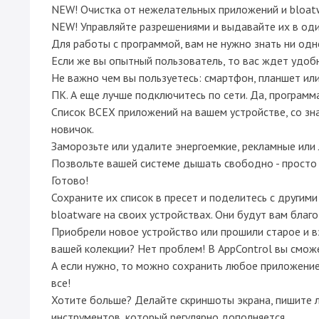
NEW! Очистка от нежелательных приложений и bloat
NEW! Управляйте разрешениями и выдавайте их в оди
Для работы с программой, вам не нужно знать ни од
Если же вы опытный пользователь, то вас ждет удоб
Не важно чем вы пользуетесь: смартфон, планшет или 
ПК. А еще лучше подключитесь по сети. Да, программ
Список ВСЕХ приложений на вашем устройстве, со зн
новичок.
Заморозьте или удалите энергоемкие, рекламные или
Позвольте вашей системе дышать свободно - просто 
Готово!
Сохраните их список в пресет и поделитесь с другими
bloatware на своих устройствах. Они будут вам благ
Приобрели новое устройство или прошили старое и вз
вашей колекции? Нет проблем! В AppControl вы сможе
А если нужно, то можно сохранить любое приложение 
все!
Хотите больше? Делайте скриншоты экрана, пишите лог
инструментов, который регулярно дополняется.