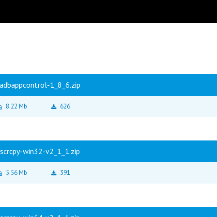
adbappcontrol-1_8_6.zip
8.22 Mb
626
scrcpy-win32-v2_1_1.zip
5.56 Mb
391