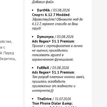
Добавил файл.
DartMik
/
05.08.2026
Спортс 6.12.7 Modded
:
Здравствуйте! Обновите мод до
6.12.7, заранее спасибо за Ваш
труд!
Dymonyxx
/
05.08.2026
ойстве,
Ads Regex+ 31.1 Premium
:
Прикол с сертификатом я лично
а с
не оценил, приходилось
й. Перед
пользовать aguard в
бедитесь,
ограниченном функционле.
FuRReX
/
05.08.2026
Ads Regex+ 31.1 Premium
:
Там разраб платные кнопки завёз,
пришлось освободить
приложение от жадности и
интернета.)))
TheDrive
/
31.07.2026
True Phone Dialer &amp;