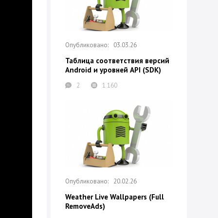
03.03.26
Таблица соответствия версий
Android и уровней API (SDK)
2
1 160
20.02.26
Weather Live Wallpapers (Full
RemoveAds)