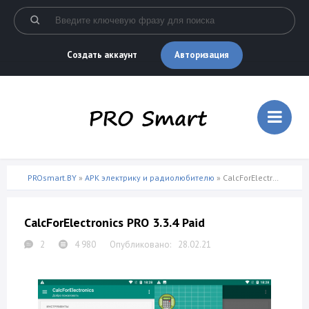
Авторизация
Создать аккаунт
PROsmart.BY
»
APK электрику и радиолюбителю
» CalcForElectronics PRO 3.3.4 Paid
CalcForElectronics PRO 3.3.4 Paid
2
4 980
28.02.21