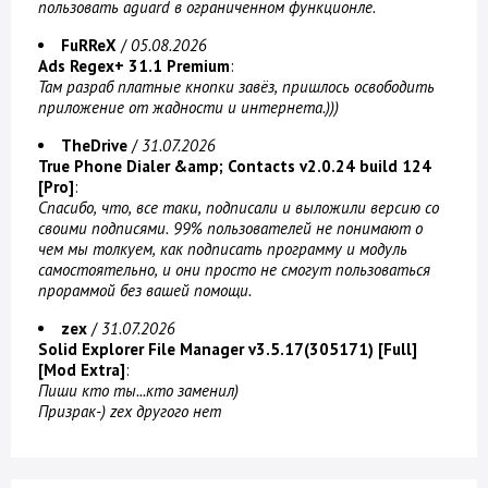
пользовать aguard в ограниченном функционле.
FuRReX
/
05.08.2026
Ads Regex+ 31.1 Premium
:
Там разраб платные кнопки завёз, пришлось освободить
приложение от жадности и интернета.)))
TheDrive
/
31.07.2026
True Phone Dialer &amp; Contacts v2.0.24 build 124
[Pro]
:
Спасибо, что, все таки, подписали и выложили версию со
своими подписями. 99% пользователей не понимают о
чем мы толкуем, как подписать программу и модуль
самостоятельно, и они просто не смогут пользоваться
прораммой без вашей помощи.
zex
/
31.07.2026
Solid Explorer File Manager v3.5.17(305171) [Full]
[Mod Extra]
:
Пиши кто ты...кто заменил)
Призрак-) zex другого нет