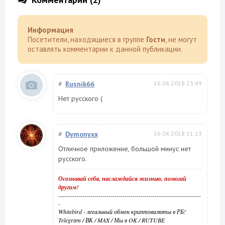
Информация
Посетители, находящиеся в группе
Гости
, не могут
оставлять комментарии к данной публикации.
#
Rusnik66
16.04.2018 23:49
Нет русского (
#
Dymonyxx
16.04.2018 11:13
Отличное приложение, большой минус нет
русского.
Осознавай себя, наслаждайся жизнью, помогай
другим!
-----------------------------------------------------------------------
-
Whitebird - легальный обмен криптовалюты в РБ!
Telegram
/
ВК
/
MAX
/
Мы в OK
/
RUTUBE