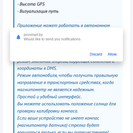
- Высота GPS
- Визуализация путь
Приложение может работать в автономном
режиме и даже без магнитометра (пожалуйста,
prosmart.by
иметь в виду, что вы должны двигаться, чтобы
Would like to send you notifications
получить направление)
Поддержка дюймовая и метрические системы,
Discard
Allow
режим экономии энергии, коррекция склонения и
координаты в DMS.
Режим автомобиля, чтобы получить правильную
направление в транспортных средствах, когда
магнитометр не является надежным.
Простой и удобный интерфейс.
Вы можете использовать положение солнца для
проверки калибровки компаса.
Если ваше устройство не имеет компас
(магнитометр датчика) стрелка будет
вращаться только, если вы путешествуете!