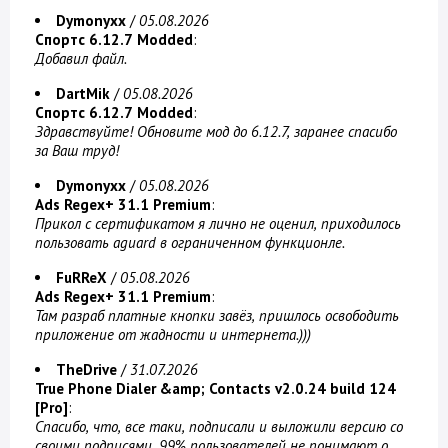
Dymonyxx
/
05.08.2026
Спортс 6.12.7 Modded
:
Добавил файл.
DartMik
/
05.08.2026
Спортс 6.12.7 Modded
:
Здравствуйте! Обновите мод до 6.12.7, заранее спасибо
за Ваш труд!
Dymonyxx
/
05.08.2026
Ads Regex+ 31.1 Premium
:
Прикол с сертификатом я лично не оценил, приходилось
пользовать aguard в ограниченном функционле.
FuRReX
/
05.08.2026
Ads Regex+ 31.1 Premium
:
Там разраб платные кнопки завёз, пришлось освободить
приложение от жадности и интернета.)))
TheDrive
/
31.07.2026
True Phone Dialer &amp; Contacts v2.0.24 build 124
[Pro]
:
Спасибо, что, все таки, подписали и выложили версию со
своими подписями. 99% пользователей не понимают о