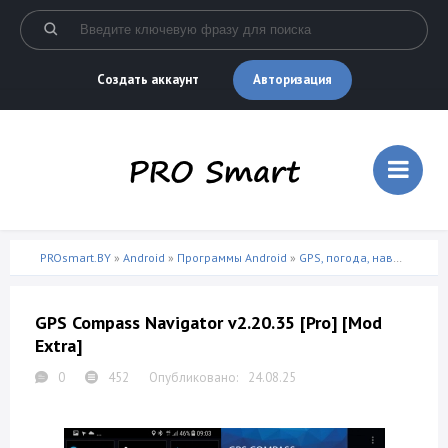
Авторизация
Создать аккаунт
PROsmart.BY
»
Android
»
Программы Android
»
GPS, погода, навигация
» 
GPS Compass Navigator v2.20.35 [Pro] [Mod
Extra]
0
452
24.08.25