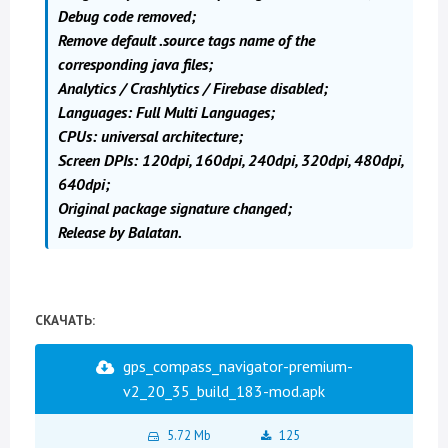
Debug code removed;
Remove default .source tags name of the
corresponding java files;
Analytics / Crashlytics / Firebase disabled;
Languages: Full Multi Languages;
CPUs: universal architecture;
Screen DPIs: 120dpi, 160dpi, 240dpi, 320dpi, 480dpi,
640dpi;
Original package signature changed;
Release by Balatan.
СКАЧАТЬ:
gps_compass_navigator-premium-
v2_20_35_build_183-mod.apk
5.72 Mb
125