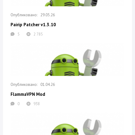
29.05.26
Pairip Patcher v1.3.10
5
2 785
01.04.26
FlammaVPN Mod
0
938