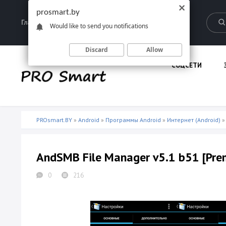
prosmart.by
Главная
Запрещенные материалы
Would like to send you notifications
Discard
Allow
СОЦСЕТИ
PROsmart.BY
»
Android
»
Программы Android
»
Интернет (Android)
»
AndSMB File Manager v5.1 b51 [Pr
0
216