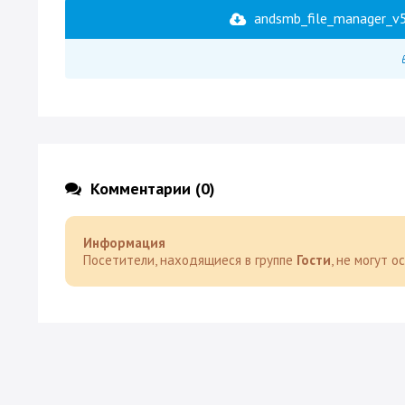
andsmb_file_manager_v5_
Комментарии (0)
Информация
Посетители, находящиеся в группе
Гости
, не могут 