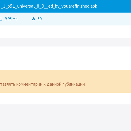
1_b51_universal_8_0__ed_by_youarefinished.apk
9.93 Mb
30
оставлять комментарии к данной публикации.