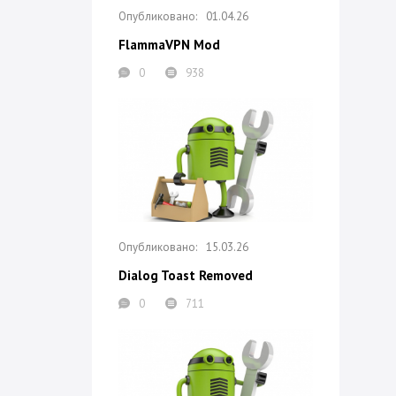
01.04.26
FlammaVPN Mod
0
938
15.03.26
Dialog Toast Removed
0
711