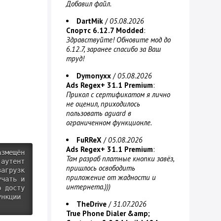
Добавил файл.
DartMik
/
05.08.2026
Спортс 6.12.7 Modded
:
Здравствуйте! Обновите мод до
6.12.7, заранее спасибо за Ваш
труд!
Dymonyxx
/
05.08.2026
Ads Regex+ 31.1 Premium
:
Прикол с сертификатом я лично
не оценил, приходилось
пользовать aguard в
ограниченном функционле.
FuRReX
/
05.08.2026
Ads Regex+ 31.1 Premium
:
азмещён
Там разраб платные кнопки завёз,
 аутент
пришлось освободить
загрузк
приложение от жадности и
учать и
интернета.)))
о досту
нкции 
TheDrive
/
31.07.2026
True Phone Dialer &amp;