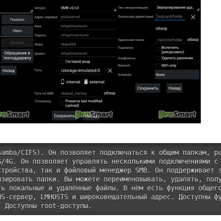
Samba/CIFS). Он позволяет подключаться к общим папкам, р
G/4G. Он позволяет управлять несколькими подключениями с
стройства, так и файловый менеджер SMB. Он поддерживает 
изировать папки. Вы можете переименовывать, удалять, пол
ть локальные и удалённые файлы. В нём есть функция общег
S-сервер, LMHOSTS и широковещательный адрес. Доступны фу
. Доступны root-доступы.