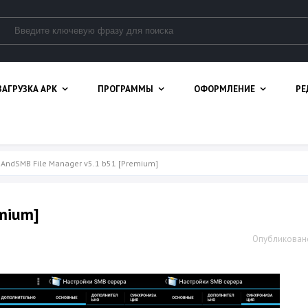
ЗАГРУЗКА APK
ПРОГРАММЫ
ОФОРМЛЕНИЕ
РЕ
 AndSMB File Manager v5.1 b51 [Premium]
emium]