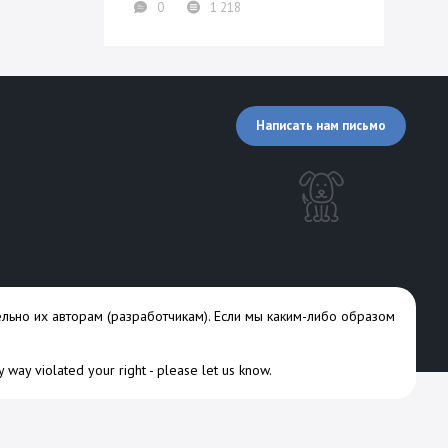
0
1 218
Написать нам письмо
льно их авторам (разработчикам). Если мы каким-либо образом
ny way violated your right -
please let us know
.