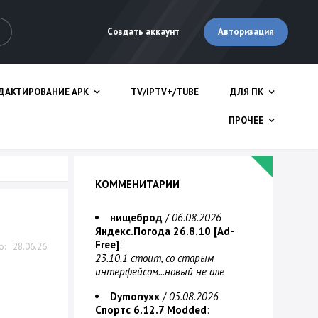
Авторизация
Создать аккаунт
ДАКТИРОВАНИЕ APK
TV/IPTV+/TUBE
ДЛЯ ПК
ПРОЧЕЕ
КОММЕНИТАРИИ
нищеброд
/
06.08.2026
Яндекс.Погода 26.8.10 [Ad-
Free]
:
28.06.26
23.10.1 стоит, со старым
интерфейсом...новый не алё
Dymonyxx
/
05.08.2026
Спортс 6.12.7 Modded
: