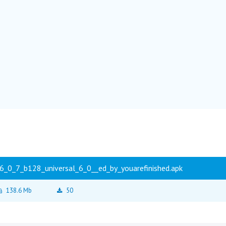
v6_0_7_b128_universal_6_0__ed_by_youarefinished.apk
138.6 Mb
50