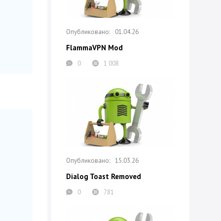
01.04.26
FlammaVPN Mod
0
1 008
15.03.26
Dialog Toast Removed
0
781