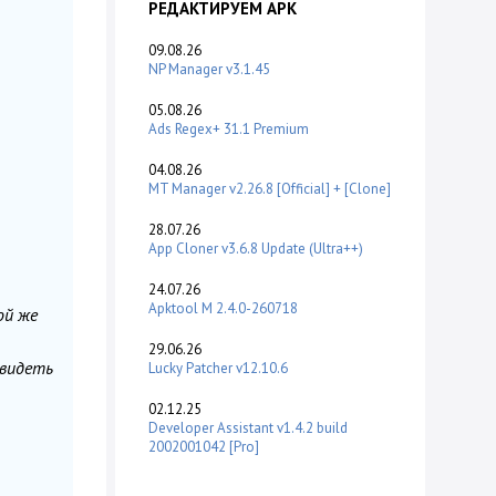
РЕДАКТИРУЕМ APK
09.08.26
NP Manager v3.1.45
05.08.26
Ads Regex+ 31.1 Premium
04.08.26
MT Manager v2.26.8 [Official] + [Clone]
28.07.26
App Cloner v3.6.8 Update (Ultra++)
24.07.26
Apktool M 2.4.0-260718
ой же
29.06.26
 видеть
Lucky Patcher v12.10.6
02.12.25
Developer Assistant v1.4.2 build
2002001042 [Pro]