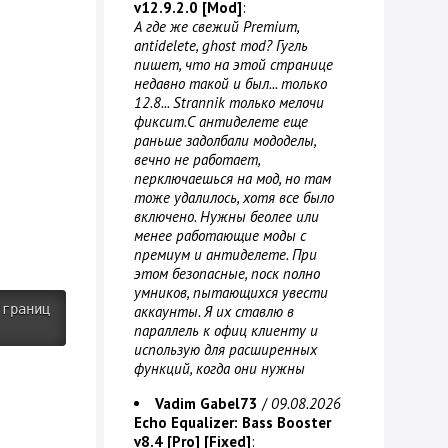
v12.9.2.0 [Mod]
:
А где же свежий Premium,
antidelete, ghost mod? Гугль
пишет, что на этой странице
недавно такой и был... только
12.8... Strannik только мелочи
фиксит.С антиделете еще
раньше задолбали мододелы,
вечно не работает,
перключаешься на мод, но там
тоже удалилось, хотя все было
включено. Нужны беолее или
менее работающие моды с
премиум и антиделете. При
этом безопасные, поск полно
умников, пытающихся увести
 границ
аккаунты. Я их ставлю в
параллель к офиц клиенту и
использую для расширенных
функций, когда они нужны
Vadim Gabel73
/
09.08.2026
Echo Equalizer: Bass Booster
v8.4 [Pro] [Fixed]
: