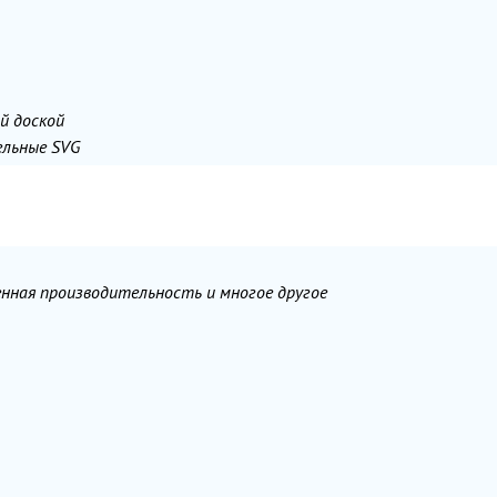
й доской
ельные SVG
енная производительность и многое другое