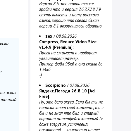
Версия 8.6 это опять также
грабли что и версия 7.6.7.7.7.8 7.9
опять вылеты и нету русского
языка, хорошо что сделал бэкап
версии 8.1 возвращаюсь обратно
zex
/
08.08.2026
Compress, Reduce Video Size
ески
v1.4.9 [Premium]
:
Прога не сжимает а наоборот
увеличивает размер.
Пример файл 95кб а она сжала до
134кб
е
-)
Scorpiono
/
07.08.2026
Яндекс.Погода 26.8.10 [Ad-
ти эскиз
Free]
:
и точный
Ну, это дело вкуса. Если бы ты не
написал этот свой коммент, то я
бы и не знал что был и старый
вариант интерфейса который (я
даже загрузил, установил,
посмотрел) — конкретно не алё.